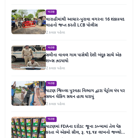
પાટણ
વારાહીમાંથી આધાર-પુરાવા વગરના 16 શંકાસ્પદ
વાહનો જપ્ત કરતી LCB પોલીસ
2 કલાક પહેલા
પાટણ
સમીના વાવલ ગામ પાસેથી દેશી બંદૂક સાથે એક
શખ્સ ઝડપાયો
2 કલાક પહેલા
પાટણ
પાટણ જિલ્લા પુરવઠા વિભાગ દ્વારા પેટ્રોલ પંપ પર
સઘન ચેકિંગ સઘન હાથ ધરાયું
2 કલાક પહેલા
પાટણ
પાટણમાં FDAના દરોડા: જૂના ડબ્બામાં તેલ પેક
કરતા બે એકમો સીલ, રૂ. ૧૬.૧૪ લાખનો જથ્થો