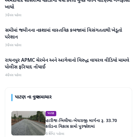
અમદાવાદ સાસરીમાં પકોડીનો ધંધો કરતા યુવકે વતન પાટણમાં ગળેફાંસો
ખાધો
3 દિવસ પહેલા
સમીમાં જમીનના નકશામાં વાસ્તવિક કબજામાં વિસંગતતાથી ખેડૂતો
પાટણ
પરેશાન
3 દિવસ પહેલા
રાધનપુર APMC ચેરમેન અને આગેવાનો વિરુદ્ધ વાયરલ વીડિયો મામલે
પાટણ
પોલીસ ફરિયાદ નોંધાઈ
4 દિવસ પહેલા
પાટણ
ના વધુ સમાચાર
પાટણ
હારીજ-બિલીયા-બેચરાજી માર્ગના રૂ. 33.70
કરોડના વિકાસ કામો પૂરજોશમાં
6 મિનિટ પહેલા