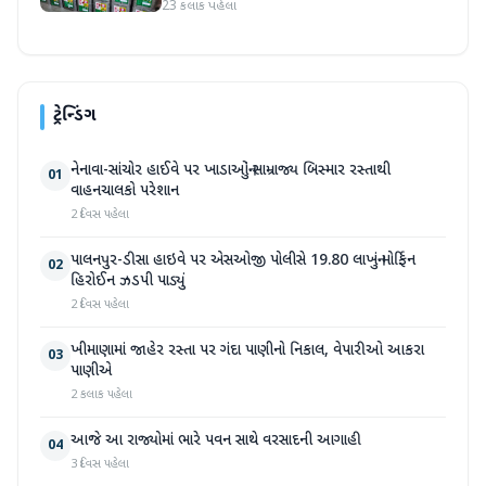
જપ્ત
23 કલાક પહેલા
ટ્રેન્ડિંગ
નેનાવા-સાંચોર હાઈવે પર ખાડાઓનું સામ્રાજ્ય બિસ્માર રસ્તાથી
01
વાહનચાલકો પરેશાન
2 દિવસ પહેલા
પાલનપુર-ડીસા હાઇવે પર એસઓજી પોલીસે 19.80 લાખનું મોર્ફિન
02
હિરોઈન ઝડપી પાડ્યું
2 દિવસ પહેલા
ખીમાણામાં જાહેર રસ્તા પર ગંદા પાણીનો નિકાલ, વેપારીઓ આકરા
03
પાણીએ
2 કલાક પહેલા
આજે આ રાજ્યોમાં ભારે પવન સાથે વરસાદની આગાહી
04
3 દિવસ પહેલા