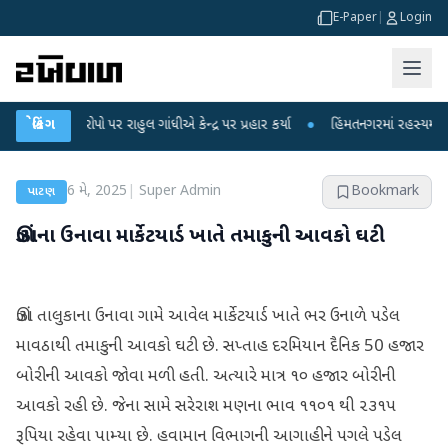
E-Paper
|
Login
આરોપો પર રાહુલ ગાંધીએ કેન્દ્ર પર પ્રહાર કર્યા
બ્રેકિંગ
●
હિંમતનગરમાં રહસ્યમય વાયરસ કે 
6 મે, 2025
|
Super Admin
Bookmark
પાટણ
ઊંઝાના ઉનાવા માર્કેટયાર્ડ ખાતે તમાકુની આવકો ઘટી
ઊંઝા તાલુકાના ઉનાવા ગામે આવેલ માર્કેટયાર્ડ ખાતે ભર ઉનાળે પડેલ
માવઠાથી તમાકુની આવકો ઘટી છે. સપ્તાહ દરમિયાન દૈનિક 50 હજાર
બોરીની આવકો જોવા મળી હતી. અત્યારે માત્ર ૧૦ હજાર બોરીની
આવકો રહી છે. જેના સામે સરેરાશ મણના ભાવ ૧૧૦૧ થી ૨૩૧૫
રૂપિયા રહેવા પામ્યા છે. હવામાન વિભાગની આગાહીને પગલે પડેલ