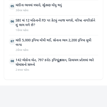
ચાંદીના ભાવમાં વધારો, સોનું પણ મોંઘુ થયું
05
3 દિવસ પહેલા
SBI માં 12 મહિનાની FD પર કેટલું વ્યાજ મળશે, વરિષ્ઠ નાગરિકોને
06
શું લાભ મળે છે?
1 દિવસ પહેલા
ચાંદી 5,000 રૂપિયા મોંઘી થઈ, સોનાના ભાવ 2,200 રૂપિયા સુધી
07
વધ્યા
2 દિવસ પહેલા
142 લોકોના મોત, 797 કરોડ રૂપિયાનું નુકસાન, હિમાચલ પ્રદેશમાં ભારે
08
ચોમાસાનો સામનો
2 કલાક પહેલા