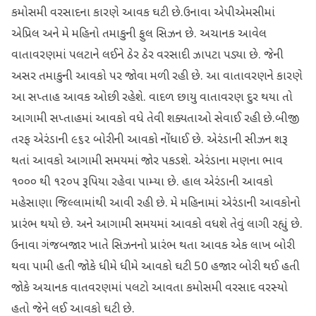
કમોસમી વરસાદના કારણે આવક ઘટી છે.ઉનાવા એપીએમસીમાં
એપ્રિલ અને મે મહિનો તમાકુની ફુલ સિઝન છે. અચાનક આવેલ
વાતાવરણમાં પલટાને લઈને ઠેર ઠેર વરસાદી ઝાપટા પડ્યા છે. જેની
અસર તમાકુની આવકો પર જોવા મળી રહી છે. આ વાતાવરણને કારણે
આ સપ્તાહ આવક ઓછી રહેશે. વાદળ છાયુ વાતાવરણ દુર થયા તો
આગામી સપ્તાહમાં આવકો વધે તેવી શક્યતાઓ સેવાઈ રહી છે.બીજી
તરફ એરંડાની ૯૬૨ બોરીની આવકો નોંધાઈ છે. એરંડાની સીઝન શરૂ
થતાં આવકો આગામી સમયમાં જોર પકડશે. એરંડાના મણના ભાવ
૧૦૦૦ થી ૧૨૦૫ રૂપિયા રહેવા પામ્યા છે. હાલ એરંડાની આવકો
મહેસાણા જિલ્લામાંથી આવી રહી છે. મે મહિનામાં એરંડાની આવકોનો
પ્રારંભ થયો છે. અને આગામી સમયમાં આવકો વધશે તેવું લાગી રહ્યું છે.
ઉનાવા ગંજબજાર ખાતે સિઝનનો પ્રારંભ થતા આવક એક લાખ બોરી
થવા પામી હતી જોકે ધીમે ધીમે આવકો ઘટી 50 હજાર બોરી થઈ હતી
જોકે અચાનક વાતવરણમાં પલટો આવતા કમોસમી વરસાદ વરસ્યો
હતો જેને લઈ આવકો ઘટી છે.