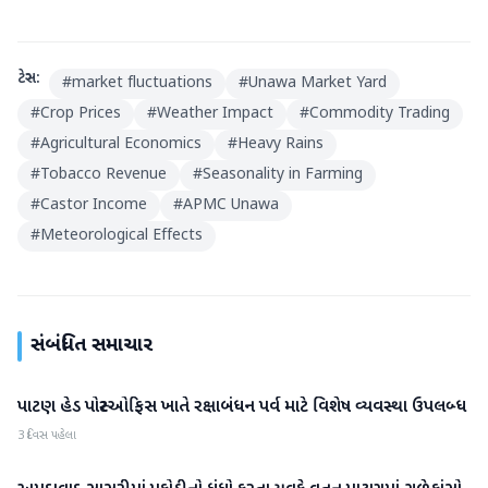
ટેગ્સ:
#
market fluctuations
#
Unawa Market Yard
#
Crop Prices
#
Weather Impact
#
Commodity Trading
#
Agricultural Economics
#
Heavy Rains
#
Tobacco Revenue
#
Seasonality in Farming
#
Castor Income
#
APMC Unawa
#
Meteorological Effects
સંબંધિત સમાચાર
પાટણ હેડ પોસ્ટઓફિસ ખાતે રક્ષાબંધન પર્વ માટે વિશેષ વ્યવસ્થા ઉપલબ્ધ
પાટણ
3 દિવસ પહેલા
પાટણ