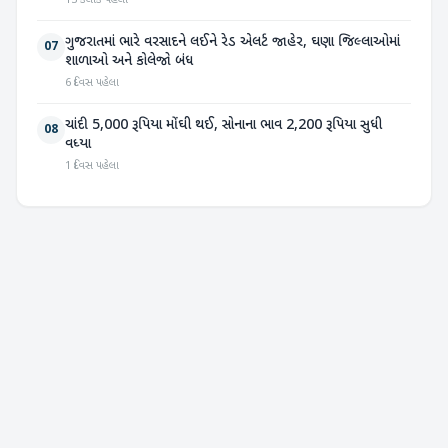
13 કલાક પહેલા
ગુજરાતમાં ભારે વરસાદને લઈને રેડ એલર્ટ જાહેર, ઘણા જિલ્લાઓમાં
07
શાળાઓ અને કોલેજો બંધ
6 દિવસ પહેલા
ચાંદી 5,000 રૂપિયા મોંઘી થઈ, સોનાના ભાવ 2,200 રૂપિયા સુધી
08
વધ્યા
1 દિવસ પહેલા