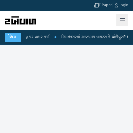
E-Paper
|
Login
દ્ર પર પ્રહાર કર્યા
બ્રેકિંગ
●
હિંમતનગરમાં રહસ્યમય વાયરસ કે ચાંદીપુરા? 6 બાળકોના મોત