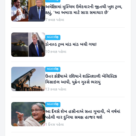
અમેરિકામાં મુસ્લિમ ઉમેદવારની જીતથી ખુશ ટ્રમ્પ,
કહ્યું, 'આ અમારા માટે સારા સમાચાર છે'
7 કલાક પહેલા
આંતરરાષ્ટ્રીય
ડોનાલ્ડ ટ્રમ્પ માંડ માંડ બચી ગયા!
10 કલાક પહેલા
આંતરરાષ્ટ્રીય
ઉત્તર કોરિયાએ રશિયાને શક્તિશાળી બેલિસ્ટિક
મિસાઇલ આપી, યુક્રેન ગુસ્સે ભરાયું
13 કલાક પહેલા
આંતરરાષ્ટ્રીય
આ દિવસે શેખ હસીનાએ સત્તા ગુમાવી, બે વર્ષમાં
પહેલી વાર દુનિયા સમક્ષ હાજર થશે
1 દિવસ પહેલા