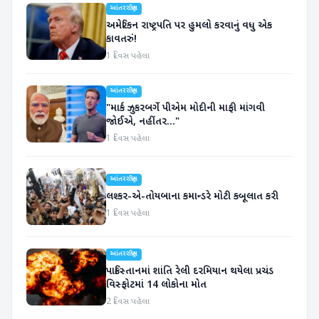
આંતરરાષ્ટ્રીય
અમેરિકન રાષ્ટ્રપતિ પર હુમલો કરવાનું વધુ એક
કાવતરું!
1 દિવસ પહેલા
આંતરરાષ્ટ્રીય
"માર્ક ઝુકરબર્ગે પીએમ મોદીની માફી માંગવી
જોઈએ, નહીંતર..."
1 દિવસ પહેલા
આંતરરાષ્ટ્રીય
લશ્કર-એ-તોયબાના કમાન્ડરે મોટી કબૂલાત કરી
1 દિવસ પહેલા
આંતરરાષ્ટ્રીય
પાકિસ્તાનમાં શાંતિ રેલી દરમિયાન થયેલા પ્રચંડ
વિસ્ફોટમાં 14 લોકોના મોત
2 દિવસ પહેલા