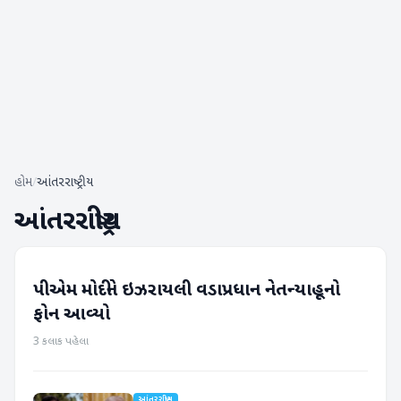
હોમ
/
આંતરરાષ્ટ્રીય
આંતરરાષ્ટ્રીય
પીએમ મોદીને ઇઝરાયલી વડાપ્રધાન નેતન્યાહૂનો
આંતરરાષ્ટ્રીય
ફોન આવ્યો
3 કલાક પહેલા
આંતરરાષ્ટ્રીય