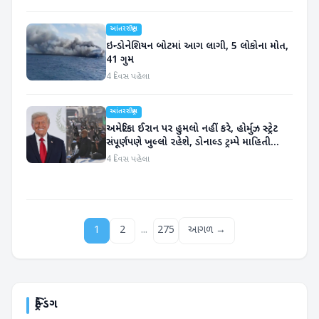
આંતરરાષ્ટ્રીય
ઇન્ડોનેશિયન બોટમાં આગ લાગી, 5 લોકોના મોત,
41 ગુમ
4 દિવસ પહેલા
આંતરરાષ્ટ્રીય
અમેરિકા ઈરાન પર હુમલો નહીં કરે, હોર્મુઝ સ્ટ્રેટ
સંપૂર્ણપણે ખુલ્લો રહેશે, ડોનાલ્ડ ટ્રમ્પે માહિતી
આપી
4 દિવસ પહેલા
...
1
2
275
આગળ →
ટ્રેન્ડિંગ