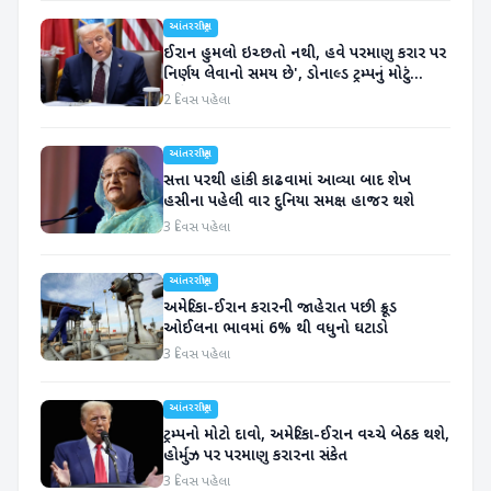
આંતરરાષ્ટ્રીય
ઈરાન હુમલો ઇચ્છતો નથી, હવે પરમાણુ કરાર પર
નિર્ણય લેવાનો સમય છે', ડોનાલ્ડ ટ્રમ્પનું મોટું
નિવેદન
2 દિવસ પહેલા
આંતરરાષ્ટ્રીય
સત્તા પરથી હાંકી કાઢવામાં આવ્યા બાદ શેખ
હસીના પહેલી વાર દુનિયા સમક્ષ હાજર થશે
3 દિવસ પહેલા
આંતરરાષ્ટ્રીય
અમેરિકા-ઈરાન કરારની જાહેરાત પછી ક્રૂડ
ઓઈલના ભાવમાં 6% થી વધુનો ઘટાડો
3 દિવસ પહેલા
આંતરરાષ્ટ્રીય
ટ્રમ્પનો મોટો દાવો, અમેરિકા-ઈરાન વચ્ચે બેઠક થશે,
હોર્મુઝ પર પરમાણુ કરારના સંકેત
3 દિવસ પહેલા