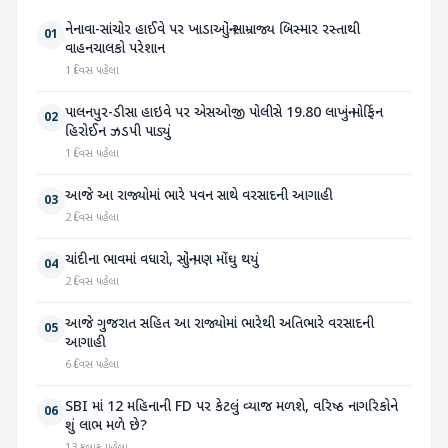
નેનાવા-સાંચોર હાઈવે પર ખાડાઓનું સામ્રાજ્ય બિસ્માર રસ્તાથી
01
વાહનચાલકો પરેશાન
1 દિવસ પહેલા
પાલનપુર-ડીસા હાઇવે પર એસઓજી પોલીસે 19.80 લાખનું મોર્ફિન
02
હિરોઈન ઝડપી પાડ્યું
1 દિવસ પહેલા
આજે આ રાજ્યોમાં ભારે પવન સાથે વરસાદની આગાહી
03
2 દિવસ પહેલા
ચાંદીના ભાવમાં વધારો, સોનું પણ મોંઘુ થયું
04
2 દિવસ પહેલા
આજે ગુજરાત સહિત આ રાજ્યોમાં ભારેથી અતિભારે વરસાદની
05
આગાહી
6 દિવસ પહેલા
SBI માં 12 મહિનાની FD પર કેટલું વ્યાજ મળશે, વરિષ્ઠ નાગરિકોને
06
શું લાભ મળે છે?