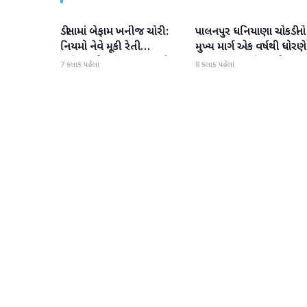
ડીસામાં બેફામ ખનીજ ચોરી:
પાલનપુર ધનિયાણા ચોકડીનો
બનાસકાંઠા
બનાસકાંઠા
નિયમો નેવે મૂકી રેતી
મુખ્ય માર્ગ એક વર્ષથી ધોરણે
માફિયાઓ સક્રિય, તંત્ર સામે
ગટરલાઇન પછી રસ્તો ન
7 કલાક પહેલા
8 કલાક પહેલા
સવાલો
બનતા હાલાકી