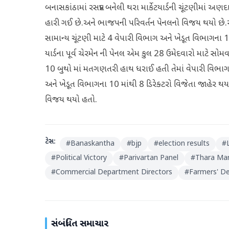
બનાસકાંઠામાં રસપ્રદ બનેલી થરા માર્કેટયાર્ડની ચૂ઼ંટણીમા
હારી ગઈ છે.અને ભાજપની પરિવર્તન પેનલનો વિજય થયો છે.અણ
સામાન્ય ચૂંટણી માટે 4 વેપારી વિભાગ અને ખેડૂત વિભાગના 1
યાર્ડના પૂર્વ ચેરમેન ની પેનલ એમ કુલ 28 ઉમેદવારો માટે સોમવ
10 બુથો માં મતગણતરી હાથ ધરાઈ હતી તેમાં વેપારી વિભાગમ
અને ખેડૂત વિભાગના 10 માંથી 8 ડિરેક્ટરો વિજેતા જાહેર થય
વિજય થયો હતો.
ટેગ્સ:
#
Banaskantha
#
bjp
#
election results
#
#
Political Victory
#
Parivartan Panel
#
Thara Mar
#
Commercial Department Directors
#
Farmers' D
સંબંધિત સમાચાર