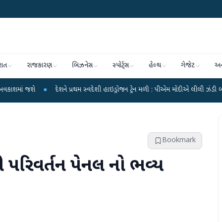
રાત
રાજકારણ
બિઝનેસ
સ્પોર્ટ્સ
હેલ્થ
ગેજેટ
અન
●
દેશને પ્રથમ સ્વદેશી હાઇડ્રોજન ટ્રેન મળી : પીએમ મોદીએ લીલી ઝંડી બતાવી
●
બના
ય
Bookmark
ની પરિવર્તન પેનલ નો ભવ્ય