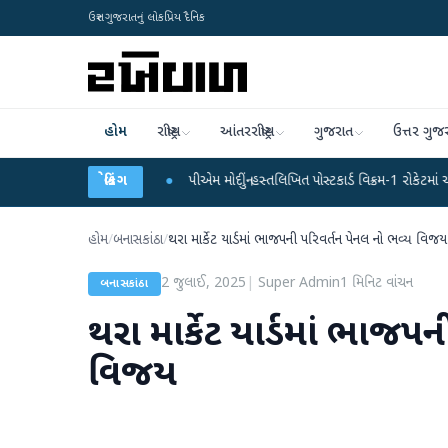
ઉત્તર ગુજરાતનું લોકપ્રિય દૈનિક
હોમ
રાષ્ટ્રીય
આંતરરાષ્ટ્રીય
ગુજરાત
ઉત્તર ગુજ
આતંકી ઝડપાયા
●
બ્રેકિંગ
પીએમ મોદીનું હસ્તલિખિત પોસ્ટકાર્ડ વિક્રમ-1 રોકેટમાં અવકાશમાં જશે
હોમ
/
બનાસકાંઠા
/
થરા માર્કેટ યાર્ડમાં ભાજપની પરિવર્તન પેનલ નો ભવ્ય વિજ
2 જુલાઈ, 2025
|
Super Admin
1
મિનિટ વાંચન
બનાસકાંઠા
થરા માર્કેટ યાર્ડમાં ભાજપ
વિજય