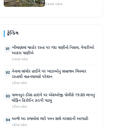
સપ્તાહમાં સેંકડો ભૂંડોના મોત
9 કલાક પહેલા
ટ્રેન્ડિંગ
ખીમાણામાં જાહેર રસ્તા પર ગંદા પાણીનો નિકાલ, વેપારીઓ
01
આકરા પાણીએ
9 કલાક પહેલા
નેનાવા-સાંચોર હાઈવે પર ખાડાઓનું સામ્રાજ્ય બિસ્માર
02
રસ્તાથી વાહનચાલકો પરેશાન
2 દિવસ પહેલા
પાલનપુર-ડીસા હાઇવે પર એસઓજી પોલીસે 19.80 લાખનું
03
મોર્ફિન હિરોઈન ઝડપી પાડ્યું
2 દિવસ પહેલા
આજે આ રાજ્યોમાં ભારે પવન સાથે વરસાદની આગાહી
04
3 દિવસ પહેલા