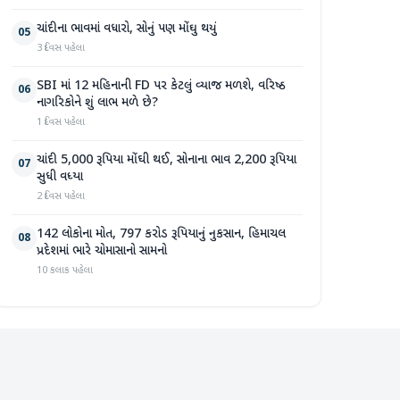
ચાંદીના ભાવમાં વધારો, સોનું પણ મોંઘુ થયું
05
3 દિવસ પહેલા
SBI માં 12 મહિનાની FD પર કેટલું વ્યાજ મળશે, વરિષ્ઠ
06
નાગરિકોને શું લાભ મળે છે?
1 દિવસ પહેલા
ચાંદી 5,000 રૂપિયા મોંઘી થઈ, સોનાના ભાવ 2,200 રૂપિયા
07
સુધી વધ્યા
2 દિવસ પહેલા
142 લોકોના મોત, 797 કરોડ રૂપિયાનું નુકસાન, હિમાચલ
08
પ્રદેશમાં ભારે ચોમાસાનો સામનો
10 કલાક પહેલા