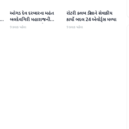
ઓગડ દેવ દરબારના મહંત
રોટરી ક્લબ ડીસાને સેવાકીય
બનાસકાંઠા
બનાસકાંઠા
:
બલદેવગિરી મહારાજની
કાર્યો બદલ 24 એવોર્ડ્સ મળ્યા
અટકાયત બાદ જામીન પર
9 કલાક પહેલા
9 કલાક પહેલા
મુક્તિ