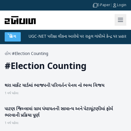
E-Paper
|
Login
ટા પ્લાન
બ્રેકિંગ
●
UGC-NET પરીક્ષા લીકના આરોપો પર રાહુલ ગાંધીએ કેન્દ્ર પર પ્રહાર કર્યા
હોમ
/
#Election Counting
#
Election Counting
થરા માર્કેટ યાર્ડમાં ભાજપની પરિવર્તન પેનલ નો ભવ્ય વિજય
બનાસકાંઠા
1 વર્ષ પહેલા
પાટણ જિલ્લામાં ગ્રામ પંચાયતની સામાન્ય અને પેટાચૂંટણીમાં ફોર્મ
પાટણ
ભરવાની પ્રક્રિયા પૂર્ણ
1 વર્ષ પહેલા