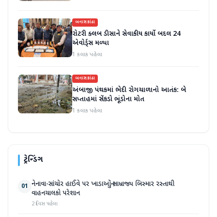
બનાસકાંઠા
રોટરી ક્લબ ડીસાને સેવાકીય કાર્યો બદલ 24
એવોર્ડ્સ મળ્યા
1 કલાક પહેલા
બનાસકાંઠા
અંબાજી પંથકમાં ભેદી રોગચાળાનો આતંક: બે
સપ્તાહમાં સેંકડો ભૂંડોના મોત
1 કલાક પહેલા
ટ્રેન્ડિંગ
નેનાવા-સાંચોર હાઈવે પર ખાડાઓનું સામ્રાજ્ય બિસ્માર રસ્તાથી
01
વાહનચાલકો પરેશાન
2 દિવસ પહેલા