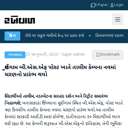
E-Paper
|
Login
 આરોપો પર રાહુલ ગાંધીએ કેન્દ્ર પર પ્રહાર કર્યા
બ્રેકિંગ
●
હિંમતનગરમાં રહસ્યમય વાયરસ કે
25 જાન્યુઆરી, 2025
|
Super Admin
Bookmark
બનાસકાંઠા
સુઈગામ બી.એસ.એફ પોસ્ટ ખાતે તાલીમ કેમ્પના નવમાં
ચરણનો પ્રારંભ થયો
વિદ્યાર્થીઓ તાલીમ,નડાબેટના સરહદ દર્શન અને રિટ્રીટ સમારંભ
નિહાળશે;
બનાસકાંઠા જિલ્લાના સુઈગામ સ્થિત બી.એસ.એફ, પોસ્ટ ખાતે
ત્રણ દિવસીય તાલીમ કેમ્પના નવમા ચરણનો પ્રારંભ થયો.આ તાલીમ
કેમ્પમાં સરકારી આઈ.ટી.આઇ કોલેજ, દાંતીવાડાના ૨૦ વિદ્યાર્થીઓ ભાગ
લઈ રહ્યા છે. આ કેમ્પની શરૂઆત બી.એસ.એફ.નો ઇતિહાસ, તેની ભૂમિકા