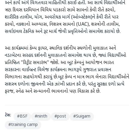
અને કાર્ય અંગે વિગતવાર માહિતીથી કરાઈ હતી. આ સાથે વિદ્યાર્થીઓને
ત્રણ દિવસ દરમિયાન વિવિધ પડકારો સામે સામનો કેવી રીતે કરવો,
શારીરિક તાલીમ, યોગ, અવરોધક માર્ગ (ઓબ્સ્ટેકલ)ને કેવી રીતે પાર
કરવો, નકશાનો અભ્યાસ, નિશસ્ત્ર સામનો (UAC), શસ્ત્રોની તાલીમ,
સર્વાઇવલ ટેકનિક અને રૂટ માર્ચ જેવી પ્રવૃત્તિઓનો સમાવેશ કરાયો છે.
આ કાર્યક્રમમાં કેમ્પ ફાયર, સ્થાનિક દર્શનીય સ્થળોની મુલાકાત અને
નડાબેટના સરહદ દર્શનની મુલાકાતનો સમાવેશ થાય છે, જ્યાં વિદ્યાર્થીઓ
પ્રતિષ્ઠિત "રિટ્રીટ સમારંભ" જોશે. આ બૂટ કેમ્પનું આયોજન ભારત
સરકારના વાઈબ્રન્ટ વિલેજ કાર્યક્રમના ભાગરૂપે ગુજરાત પ્રવાસન
વિભાગના સહયોગથી કરાયું છે.બૂટ કેમ્પ ન માત્ર ભાગ લેનારા વિદ્યાર્થીઓને
સશસ્ત્ર દળોના જીવનની એક ઝાંખી પ્રદાન કરે છે, પરંતુ સુરક્ષા દળો પ્રત્યે
ફરજ, સ્નેહ અને સન્માનની ભાવનાનો પણ વિકાસ કરે છે.
ટેગ્સ:
#
BSF
#
ninth
#
post
#
Suigam
#
training camp