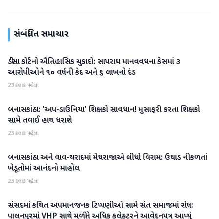
સંબંધિત સમાચાર
ડીસા કોર્ટનો ઐતિહાસિક ચુકાદો: સાપરાધ માનવવધના કેસમાં ૩
બનાસકાંઠા
આરોપીઓને ૧૦ વર્ષની કેદ અને ૬ લાખનો દંડ
23 કલાક પહેલા
બનાસકાંઠા: 'અપ-ડાઉનિયા' શિક્ષકો સાવધાન! મુસાફરી કરતા શિક્ષકો
બનાસકાંઠા
સામે તવાઈ હાથ ધરાશે
23 કલાક પહેલા
બનાસકાંઠા અને વાવ-થરાદમાં મેઘરાજાએ લીધો વિરામ: ઉઘાડ નીકળતાં
બનાસકાંઠા
ખેડૂતોમાં આનંદનો માહોલ
23 કલાક પહેલા
સંસદમાં કથિત અપમાનજનક ટિપ્પણીઓ સામે સંત સમાજમાં રોષ:
બનાસકાંઠા
પાલનપુરમાં VHP સાથે મળીને અધિક કલેક્ટરને આવેદનપત્ર આપ્યું