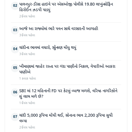
પાલનપુર-ડીસા હાઇવે પર એસઓજી પોલીસે 19.80 લાખનું મોર્ફિન
02
હિરોઈન ઝડપી પાડ્યું
2 દિવસ પહેલા
આજે આ રાજ્યોમાં ભારે પવન સાથે વરસાદની આગાહી
03
3 દિવસ પહેલા
ચાંદીના ભાવમાં વધારો, સોનું પણ મોંઘુ થયું
04
3 દિવસ પહેલા
ખીમાણામાં જાહેર રસ્તા પર ગંદા પાણીનો નિકાલ, વેપારીઓ આકરા
05
પાણીએ
1 કલાક પહેલા
SBI માં 12 મહિનાની FD પર કેટલું વ્યાજ મળશે, વરિષ્ઠ નાગરિકોને
06
શું લાભ મળે છે?
1 દિવસ પહેલા
ચાંદી 5,000 રૂપિયા મોંઘી થઈ, સોનાના ભાવ 2,200 રૂપિયા સુધી
07
વધ્યા
2 દિવસ પહેલા