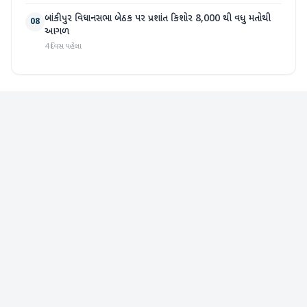
બાંકીપુર વિધાનસભા બેઠક પર પ્રશાંત કિશોર 8,000 થી વધુ મતોથી
08
આગળ
4 દિવસ પહેલા