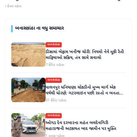
1 દિવસ પહેલા
બનાસકાંઠા
ના વધુ સમાચાર
બનાસકાંઠા
ડીસામાં બેફામ ખનીજ ચોરી: નિયમો નેવે મૂકી રેતી
માફિયાઓ સક્રિય, તંત્ર સામે સવાલો
7 મિનિટ પહેલા
બનાસકાંઠા
પાલનપુર ધનિયાણા ચોકડીનો મુખ્ય માર્ગ એક
વર્ષથી ધોરણે: ગટરલાઇન પછી રસ્તો ન બનતા
હાલાકી
31 મિનિટ પહેલા
બનાસકાંઠા
ઓગડ દેવ દરબારના મહંત બલદેવગિરી
મહારાજની અટકાયત બાદ જામીન પર મુક્તિ
1 કલાક પહેલા