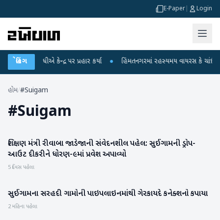
E-Paper
|
Login
હુલ ગાંધીએ કેન્દ્ર પર પ્રહાર કર્યા
બ્રેકિંગ
●
હિંમતનગરમાં રહસ્યમય વાયરસ કે ચાંદીપુરા?
હોમ
/
#Suigam
#
Suigam
શિક્ષણ મંત્રી રીવાબા જાડેજાની સંવેદનશીલ પહેલ: સુઈગામની ડ્રોપ-
વાવ-થરાદ
આઉટ દીકરીને ધોરણ-૯માં પ્રવેશ અપાવ્યો
5 દિવસ પહેલા
સુઈગામના સરહદી ગામોની પાઇપલાઇનમાંથી ગેરકાયદે કનેક્શનો કપાયા
વાવ-થરાદ
2 મહિના પહેલા