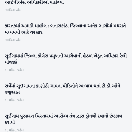
આઇપીએસ અધિકારીઓ પહોંચ્યા
9 મહિના પહેલા
કારતકમાં અષાઢી માહોલ : બનાસકાંઠા જિલ્લાના અનેક ભાગોમાં મધરાતે
બનાસકાંઠા
મધ્યમથી ભારે વરસાદ
9 મહિના પહેલા
સુઈગામમાં જિલ્લા કૉંગ્રેસ પ્રમુખની આગેવાની હેઠળ ખેડૂત અધિકાર રેલી
બનાસકાંઠા
યોજાઈ
10 મહિના પહેલા
સર્વેમાં સુઇગામના કાણોઠી ગામના પીડિતોને અન્યાય થતાં ટી.ડી.ઓને
બનાસકાંઠા
રજૂઆત
10 મહિના પહેલા
સુઈગામ પુરગ્રસ્ત વિસ્તારમાં આરોગ્ય તંત્ર દ્વારા ડ્રોનથી દવાનો છંટકાવ
બનાસકાંઠા
કરાયો
10 મહિના પહેલા