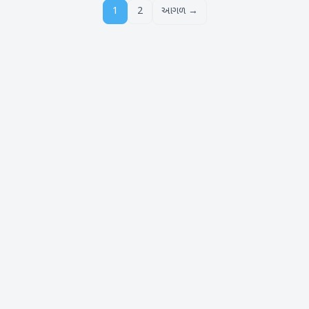
1
2
આગળ →