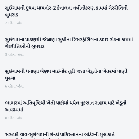
સુઈગામની દુધવા માયનોર-2 કેનાલના નવીનીકરણ કામમાં ગેરરીતિની
વાવ-થરાદ
બુમરાડ
2 મહિના પહેલા
સુઇગામના પાડણથી જેલાણા સુધીના રિસરફેસિંગના ડામર રોડના કામમાં
વાવ-થરાદ
ગેરરીતિઓની બુમરાડ
3 મહિના પહેલા
સુઇગામની ધનાણા બેણપ માઇનોર તૂટી જતા ખેડૂતોના ખેતરમાં પાણી
બનાસકાંઠા
ઘુસ્યા
6 મહિના પહેલા
ભાભરમાં અતિવૃષ્ટિથી ખેતી પાકોમાં થયેલ નુકસાન સહાય માટે ખેડૂતો
બનાસકાંઠા
અવઢવમાં
8 મહિના પહેલા
સરહદી વાવ-સુઇગામની ઇન્ડો પાકિસ્તાનના બોર્ડરની મુલાકાતે
બનાસકાંઠા