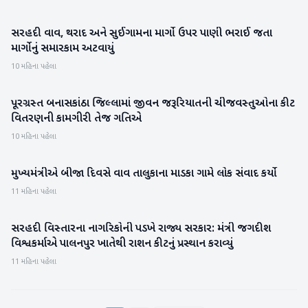
સરહદી વાવ, થરાદ અને સુઈગામના માર્ગો ઉપર પાણી ભરાઈ જતા
બનાસકાંઠા
માર્ગોનું સમારકામ અટવાયું
10 મહિના પહેલા
પૂરગ્રસ્ત બનાસકાંઠા જિલ્લામાં જીવન જરૂરિયાતની ચીજવસ્તુઓના કીટ
બનાસકાંઠા
વિતરણની કામગીરી તેજ ગતિએ
10 મહિના પહેલા
મુખ્યમંત્રીએ બીજા દિવસે વાવ તાલુકાના માડકા ગામે લોક સંવાદ કર્યો
બનાસકાંઠા
11 મહિના પહેલા
સરહદી વિસ્તારના નાગરિકોની પડખે રાજ્ય સરકાર: મંત્રી જગદીશ
બનાસકાંઠા
વિશ્વકર્માએ પાલનપુર ખાતેથી રાશન કીટનું પ્રસ્થાન કરાવ્યું
11 મહિના પહેલા