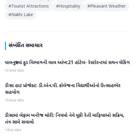
#
Tourist Attractions
#
Hospitality
#
Pleasant Weather
#
Nakhi Lake
સંબંધિત સમાચાર
પાલનપુરમાં ફૂડ વિભાગની લાલ આંખ:21 હોટેલ- રેસ્ટોરન્ટમાં સઘન ચેકિંગ
બનાસકાંઠા
10 કલાક પહેલા
ડીસા હાટ પ્રોજેક્ટ: ડી.એન.પી. કોલેજના વિદ્યાર્થીઓનો ઉત્સાહભેર
બનાસકાંઠા
સહયોગ
10 કલાક પહેલા
ડીસામાં બેફામ ખનીજ ચોરી: નિયમો નેવે મૂકી રેતી માફિયાઓ સક્રિય,
બનાસકાંઠા
તંત્ર સામે સવાલો
1 દિવસ પહેલા