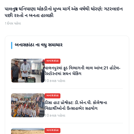
પાલનપુર ધનિયાણા ચોકડીનો મુખ્ય માર્ગ એક વર્ષથી ધોરણે: ગટરલાઇન
બનાસકાંઠા
પછી રસ્તો ન બનતા હાલાકી
1 દિવસ પહેલા
બનાસકાંઠા
ના વધુ સમાચાર
બનાસકાંઠા
પાલનપુરમાં ફૂડ વિભાગની લાલ આંખ:21 હોટેલ-
રેસ્ટોરન્ટમાં સઘન ચેકિંગ
10 કલાક પહેલા
બનાસકાંઠા
ડીસા હાટ પ્રોજેક્ટ: ડી.એન.પી. કોલેજના
વિદ્યાર્થીઓનો ઉત્સાહભેર સહયોગ
10 કલાક પહેલા
બનાસકાંઠા