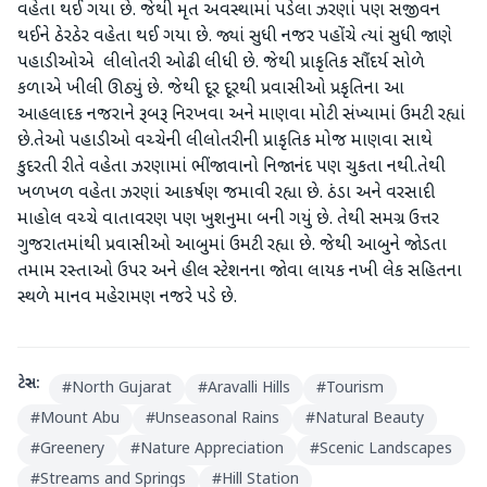
વહેતા થઈ ગયા છે. જેથી મૃત અવસ્થામાં પડેલા ઝરણાં પણ સજીવન
થઈને ઠેરઠેર વહેતા થઈ ગયા છે. જ્યાં સુધી નજર પહોંચે ત્યાં સુધી જાણે
પહાડીઓએ લીલોતરી ઓઢી લીધી છે. જેથી પ્રાકૃતિક સૌંદર્ય સોળે
કળાએ ખીલી ઊઠ્યું છે. જેથી દૂર દૂરથી પ્રવાસીઓ પ્રકૃતિના આ
આહલાદક નજરાને રૂબરૂ નિરખવા અને માણવા મોટી સંખ્યામાં ઉમટી રહ્યાં
છે.તેઓ પહાડીઓ વચ્ચેની લીલોતરીની પ્રાકૃતિક મોજ માણવા સાથે
કુદરતી રીતે વહેતા ઝરણામાં ભીંજાવાનો નિજાનંદ પણ ચુકતા નથી.તેથી
ખળખળ વહેતા ઝરણાં આકર્ષણ જમાવી રહ્યા છે. ઠંડા અને વરસાદી
માહોલ વચ્ચે વાતાવરણ પણ ખુશનુમા બની ગયું છે. તેથી સમગ્ર ઉત્તર
ગુજરાતમાંથી પ્રવાસીઓ આબુમાં ઉમટી રહ્યા છે. જેથી આબુને જોડતા
તમામ રસ્તાઓ ઉપર અને હીલ સ્ટેશનના જોવા લાયક નખી લેક સહિતના
સ્થળે માનવ મહેરામણ નજરે પડે છે.
ટેગ્સ:
#
North Gujarat
#
Aravalli Hills
#
Tourism
#
Mount Abu
#
Unseasonal Rains
#
Natural Beauty
#
Greenery
#
Nature Appreciation
#
Scenic Landscapes
#
Streams and Springs
#
Hill Station