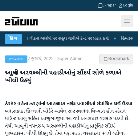
E-Paper
|
Login
રીક્ષા લીકના આરોપો પર રાહુલ ગાંધીએ કેન્દ્ર પર પ્રહાર કર્યા
બ્રેકિંગ
●
હિંમતનગરમાં રહસ્ય
7 જુલાઈ, 2025
|
Super Admin
Bookmark
બનાસકાંઠા
આબુની અરવલ્લીની પહાડીઓનું સૌંદર્ય સોળે કળાએ
ખીલી ઉઠ્યું
ઠેરઠેર વહેતા ઝરણાંનો આહલાદક નજારો : પ્રવાસીઓ રોમાંચિત થઈ ઉઠ્યા
બનાસકાંઠા જિલ્લાની બોર્ડરે આવેલ રાજસ્થાનના વિખ્યાત હીલ સ્ટેશન
માઉન્ટ આબુ સહિત આજુબાજુમાં આ વર્ષે અનરાધાર વરસાદ પડયો છે.
તેથી આબુની નયનરમ્ય અરવલ્લીની પહાડીઓનું પ્રાકૃતિક સૌંદર્ય
પૂરબહારમાં ખીલી ઊઠ્યું છે. તેમાં પણ સતત વરસાદના પગલે વ્હોળા