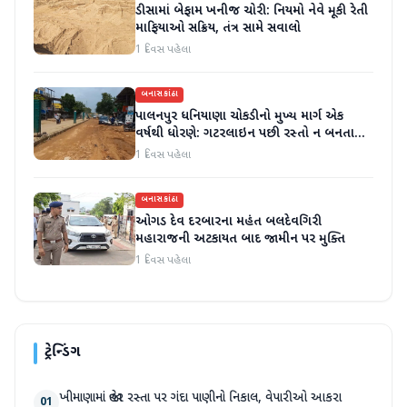
ડીસામાં બેફામ ખનીજ ચોરી: નિયમો નેવે મૂકી રેતી
માફિયાઓ સક્રિય, તંત્ર સામે સવાલો
1 દિવસ પહેલા
બનાસકાંઠા
પાલનપુર ધનિયાણા ચોકડીનો મુખ્ય માર્ગ એક
વર્ષથી ધોરણે: ગટરલાઇન પછી રસ્તો ન બનતા
હાલાકી
1 દિવસ પહેલા
બનાસકાંઠા
ઓગડ દેવ દરબારના મહંત બલદેવગિરી
મહારાજની અટકાયત બાદ જામીન પર મુક્તિ
1 દિવસ પહેલા
ટ્રેન્ડિંગ
ખીમાણામાં જાહેર રસ્તા પર ગંદા પાણીનો નિકાલ, વેપારીઓ આકરા
01