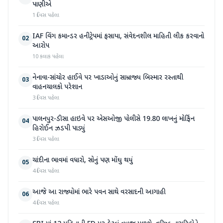
પાણીએ
1 દિવસ પહેલા
IAF વિંગ કમાન્ડર હનીટ્રેપમાં ફસાયા, સંવેદનશીલ માહિતી લીક કરવાનો
02
આરોપ
10 કલાક પહેલા
નેનાવા-સાંચોર હાઈવે પર ખાડાઓનું સામ્રાજ્ય બિસ્માર રસ્તાથી
03
વાહનચાલકો પરેશાન
3 દિવસ પહેલા
પાલનપુર-ડીસા હાઇવે પર એસઓજી પોલીસે 19.80 લાખનું મોર્ફિન
04
હિરોઈન ઝડપી પાડ્યું
3 દિવસ પહેલા
ચાંદીના ભાવમાં વધારો, સોનું પણ મોંઘુ થયું
05
4 દિવસ પહેલા
આજે આ રાજ્યોમાં ભારે પવન સાથે વરસાદની આગાહી
06
4 દિવસ પહેલા