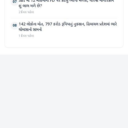
SBI માં 12 મહિનાની FD પર કેટલું વ્યાજ મળશે, વરિષ્ઠ નાગરિકોને
07
શું લાભ મળે છે?
2 દિવસ પહેલા
142 લોકોના મોત, 797 કરોડ રૂપિયાનું નુકસાન, હિમાચલ પ્રદેશમાં ભારે
08
ચોમાસાનો સામનો
1 દિવસ પહેલા