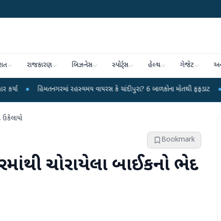
રાત
રાજકારણ
બિઝનેસ
સ્પોર્ટ્સ
હેલ્થ
ગેજેટ
અન
િંમતનગરમાં રહસ્યમય વાયરસ કે ચાંદીપુરા? 6 બાળકોના મોતથી ફફડાટ
●
હવામાન વિભા
દ ઉકેલાયો
Bookmark
તારમાંથી ચોરાયેલા બાઈકનો ભેદ