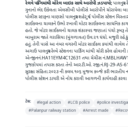
રેલવે પર્કિંગમાંથી ચોરેલ બાઇક સાથે આરોપી ઝડપાયો;
પાલનપુર 
ગુનાનો ભેદ ઉકેલતા એલસીબી પોલીસે આરોપીને ચોરાયેલા બાઇ
પોલીસ સ્ટાફના માણસો પાલનપુર શહેર પુર્વ પોલીસ સ્ટેશન વિસ્ત
સાઈકલના ચાલકને ઉભો રખાવી મોટર સાઈકલના સાધનિક કાગળ
હતો. જે મોટર સાઈકલનો ચાલક શંકાસ્પદ જણાતાં પંચો રૂબરૂ તે
બાબુરામ જાતે ગરાસિયા (મુંગળાવત) ઉવ.૨૧ ધંધો. મજુરી રહે.ક
હતું. તેની પાસે આ નંબર વગરની મોટર સાઈકલ કયાંથી લાવેલ તે 
અગાઉ પાલનપુર રેલ્વે સ્ટેશનના પાર્કિંગ માંથી ચોરી કરેલ હોવાની
એન્જીનનં.HA11EYM4C12631 તથા ચેચીસ નં.MBLHAW12
ગુજકોપમાં તપાસ કરતા તેનો આર.ટી.ઓ. રજી.નં.RJ-29-AS-61
સુરક્ષા સંહિતા.૨૦૨૩ ની કલમ.૧૦૬ મુજબ કબ્જે કરી ભારતીય નાગ
પોલીસ સ્ટેશન ડાયરી એ નોધ કરાવી આગળની કાર્યવાહી કરવા સ
ટેગ્સ:
#
legal action
#
LCB police
#
police investig
#
Palanpur railway station
#
Arrest made
#
Recov