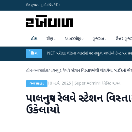
ઉત્તર ગુજરાતનું લોકપ્રિય દૈનિક
હોમ
રાષ્ટ્રીય
આંતરરાષ્ટ્રીય
ગુજરાત
ઉત્તર ગુજ
ન
●
UGC-NET પરીક્ષા લીકના આરોપો પર રાહુલ ગાંધીએ કેન્દ્ર પર પ્રહાર કર્યા
બ્રેકિંગ
●
હ
હોમ
/
બનાસકાંઠા
/
પાલનપુર રેલવે સ્ટેશન વિસ્તારમાંથી ચોરાયેલા બાઈકનો ભે
10 માર્ચ, 2025
|
Super Admin
1
મિનિટ વાંચન
બનાસકાંઠા
પાલનપુર રેલવે સ્ટેશન વિસ્
ઉકેલાયો