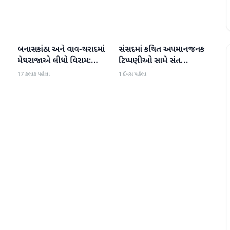
બનાસકાંઠા અને વાવ-થરાદમાં
સંસદમાં કથિત અપમાનજનક
બનાસકાંઠા
બનાસકાંઠા
મેઘરાજાએ લીધો વિરામ:
ટિપ્પણીઓ સામે સંત
ાથ
ઉઘાડ નીકળતાં ખેડૂતોમાં
સમાજમાં રોષ: પાલનપુરમાં
17 કલાક પહેલા
1 દિવસ પહેલા
આનંદનો માહોલ
VHP સાથે મળીને અધિક
કલેક્ટરને આવેદનપત્ર આપ્યું