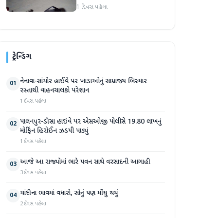
હુમલો: બે ઈજાગ્રસ્ત, આરોપી
1 દિવસ પહેલા
સામે કડક કાર્યવાહીની માંગ
ટ્રેન્ડિંગ
નેનાવા-સાંચોર હાઈવે પર ખાડાઓનું સામ્રાજ્ય બિસ્માર
01
રસ્તાથી વાહનચાલકો પરેશાન
1 દિવસ પહેલા
પાલનપુર-ડીસા હાઇવે પર એસઓજી પોલીસે 19.80 લાખનું
02
મોર્ફિન હિરોઈન ઝડપી પાડ્યું
1 દિવસ પહેલા
આજે આ રાજ્યોમાં ભારે પવન સાથે વરસાદની આગાહી
03
3 દિવસ પહેલા
ચાંદીના ભાવમાં વધારો, સોનું પણ મોંઘુ થયું
04
2 દિવસ પહેલા