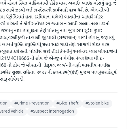
રેલવે સ્ટેશન સ્થિત પાર્કિગમાંથી દોઢેક માસ અગાઉ બાઇક ચોરાયું હતું. જે
ક સાથે ઝડપી લઈ કાયદેસરની કાર્યવાહી હાથ ધરી છે. એલ.સી.બી
ારમાં પેટ્રોલિંગમાં હતા. દરમિયાન, મળેલી બાતમીના આધારે મોટર
ો માંગતો તે કોઈ સંતોષકારક જવાબ ન આપી ગલ્લા-તલ્લા કરતો
 ઇસમનુ નામ-ઠામ પુછતા તેણે પોતાનુ નામ જીપારામ સુરેશ કુમાર
ુંડાલ,વરલીફળી તા.બાલી જી.પાલી (રાજસ્થાન) વાળો હોવાનુ જણાવ્યું
બાબતે યુક્તિ પ્રયુક્તિથી પુછતા સદરે ગાડી તેણે આજથી દોઢેક માસ
 કબૂલાત કરી હતી. પોલીસે સદરે હીરો કંપનીનું સ્પલેન્ડર પ્લસ મો.સા.જેનો
1M4C19666 નો હોય જે એન્જીન ચેચીસ નંબર ઉપર થી ઇ-
60 નો હોય જે મો.સા.ની કિરૂ.૫૦, ૦૦૦/-ની ગણી ભારતીય નાગરિક
રિક સુરક્ષા સંહિતા. ૨૦૨૩ ની કલમ.૩૫(૧)(ઇ) મુજબ પાલનપુર શહેર પુર્વ
ારૂ સોપેલ છે.
ation
#
Crime Prevention
#
Bike Theft
#
Stolen bike
ered vehicle
#
Suspect interrogation