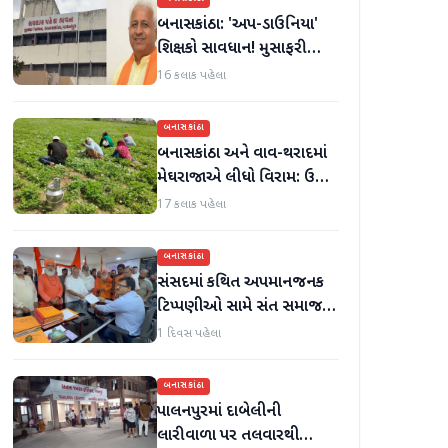
બનાસકાંઠા: 'અપ-ડાઉનિયા'
શિક્ષકો સાવધાન! મુસાફરી
કરતા શિક્ષકો સામે તવાઈ હાથ
16 કલાક પહેલા
ધરાશે
બનાસકાંઠા
બનાસકાંઠા અને વાવ-થરાદમાં
મેઘરાજાએ લીધો વિરામ: ઉઘાડ
નીકળતાં ખેડૂતોમાં આનંદનો
17 કલાક પહેલા
માહોલ
બનાસકાંઠા
સંસદમાં કથિત અપમાનજનક
ટિપ્પણીઓ સામે સંત સમાજમાં
રોષ: પાલનપુરમાં VHP સાથે
1 દિવસ પહેલા
મળીને અધિક કલેક્ટરને
આવેદનપત્ર આપ્યું
બનાસકાંઠા
પાલનપુરમાં દાબેલીની
લારીવાળા પર તલવારથી