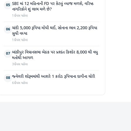
SBI માં 12 મહિનાની FD પર કેટલું વ્યાજ મળશે, વરિષ્ઠ
05
નાગરિકોને શું લાભ મળે છે?
1 દિવસ પહેલા
ચાંદી 5,000 રૂપિયા મોંઘી થઈ, સોનાના ભાવ 2,200 રૂપિયા
06
સુધી વધ્યા
1 દિવસ પહેલા
બાંકીપુર વિધાનસભા બેઠક પર પ્રશાંત કિશોર 8,000 થી વધુ
07
મતોથી આગળ
3 દિવસ પહેલા
જ્વેલરી શોરૂમમાંથી આશરે 1 કરોડ રૂપિયાના દાગીના ચોરી
08
6 દિવસ પહેલા