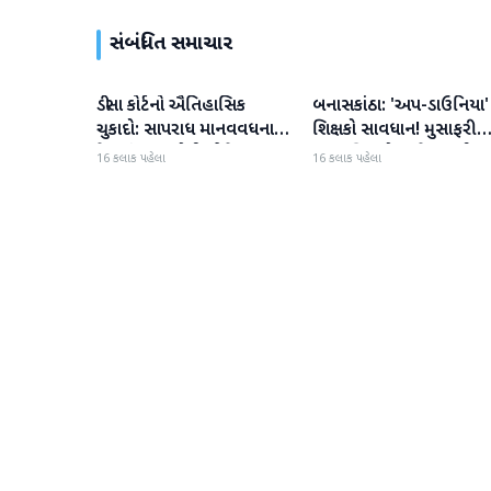
સંબંધિત સમાચાર
ડીસા કોર્ટનો ઐતિહાસિક
બનાસકાંઠા: 'અપ-ડાઉનિયા'
બનાસકાંઠા
બનાસકાંઠા
ચુકાદો: સાપરાધ માનવવધના
શિક્ષકો સાવધાન! મુસાફરી
કેસમાં ૩ આરોપીઓને ૧૦
કરતા શિક્ષકો સામે તવાઈ હ
16 કલાક પહેલા
16 કલાક પહેલા
વર્ષની કેદ અને ૬ લાખનો દંડ
ધરાશે