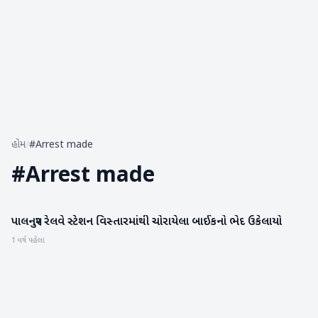
હોમ
/
#Arrest made
#
Arrest made
પાલનપુર રેલવે સ્ટેશન વિસ્તારમાંથી ચોરાયેલા બાઈકનો ભેદ ઉકેલાયો
બનાસકાંઠા
1 વર્ષ પહેલા