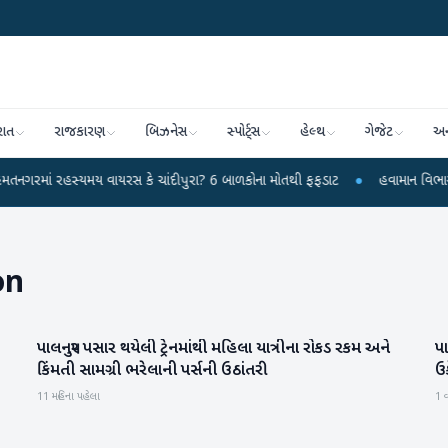
રાત
રાજકારણ
બિઝનેસ
સ્પોર્ટ્સ
હેલ્થ
ગેજેટ
અન
રહસ્યમય વાયરસ કે ચાંદીપુરા? 6 બાળકોના મોતથી ફફડાટ
●
હવામાન વિભાગે 18 રાજ્યો
on
પાલનપુર પસાર થયેલી ટ્રેનમાંથી મહિલા યાત્રીના રોકડ રકમ અને
પા
બનાસકાંઠા
કિંમતી સામગ્રી ભરેલાની પર્સની ઉઠાંતરી
ઉ
11 મહિના પહેલા
1 વ