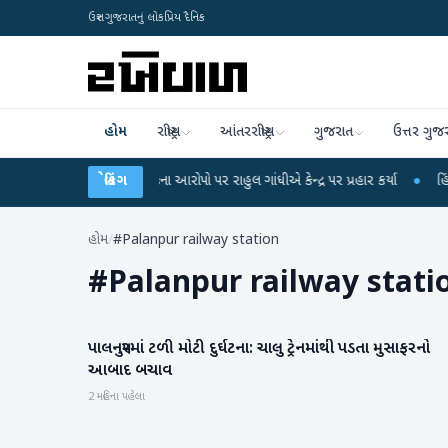
ઉત્તર ગુજરાતનું લોકપ્રિય દૈનિક
હોમ
રાષ્ટ્રીય
આંતરરાષ્ટ્રીય
ગુજરાત
ઉત્તર ગુજ
NET પરીક્ષા લીકના આરોપો પર રાહુલ ગાંધીએ કેન્દ્ર પર પ્રહાર કર્યા
બ્રેકિંગ
●
હિંમતનગરમાં 
હોમ
/
#Palanpur railway station
#
Palanpur railway stati
પાલનપુરમાં ટળી મોટી દુર્ઘટના: ચાલુ ટ્રેનમાંથી પડતા મુસાફરનો
બનાસકાંઠા
આબાદ બચાવ
2 મહિના પહેલા