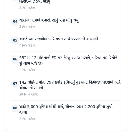
હિરોઈન ઝડપી પાડ્યું
2 દિવસ પહેલા
ચાંદીના ભાવમાં વધારો, સોનું પણ મોંઘુ થયું
04
3 દિવસ પહેલા
આજે આ રાજ્યોમાં ભારે પવન સાથે વરસાદની આગાહી
05
4 દિવસ પહેલા
SBI માં 12 મહિનાની FD પર કેટલું વ્યાજ મળશે, વરિષ્ઠ નાગરિકોને
06
શું લાભ મળે છે?
2 દિવસ પહેલા
142 લોકોના મોત, 797 કરોડ રૂપિયાનું નુકસાન, હિમાચલ પ્રદેશમાં ભારે
07
ચોમાસાનો સામનો
20 કલાક પહેલા
ચાંદી 5,000 રૂપિયા મોંઘી થઈ, સોનાના ભાવ 2,200 રૂપિયા સુધી
08
વધ્યા
2 દિવસ પહેલા