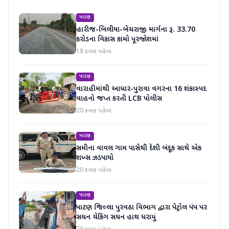
પાટણ
હારીજ-બિલીયા-બેચરાજી માર્ગના રૂ. 33.70
કરોડના વિકાસ કામો પૂરજોશમાં
18 કલાક પહેલા
પાટણ
વારાહીમાંથી આધાર-પુરાવા વગરના 16 શંકાસ્પદ
વાહનો જપ્ત કરતી LCB પોલીસ
20 કલાક પહેલા
પાટણ
સમીના વાવલ ગામ પાસેથી દેશી બંદૂક સાથે એક
શખ્સ ઝડપાયો
20 કલાક પહેલા
પાટણ
પાટણ જિલ્લા પુરવઠા વિભાગ દ્વારા પેટ્રોલ પંપ પર
સઘન ચેકિંગ સઘન હાથ ધરાયું