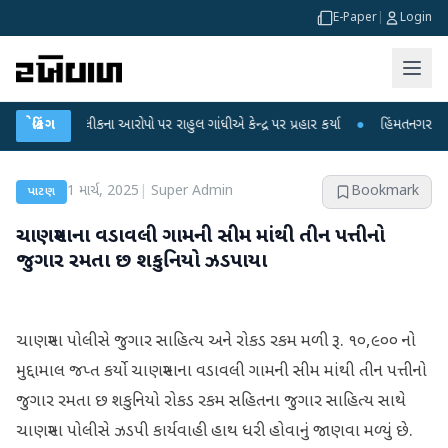
E-Paper
|
Login
ષા લીકના આરોપો પર રાહુલ ગાંધીએ કેન્દ્ર પર પ્રહાર કર્યા
બ્રેકિંગ
●
હિંમતનગરમાં રહસ્યમય 
1 માર્ચ, 2025
|
Super Admin
Bookmark
પાટણ
ચાણસ્માના વડાવલી ગામની સીમ માંથી તીન પત્તીનો
જુગાર રમતા છ શકુનિયો ઝડપાયા
ચાણસ્મા પોલીસે જુગાર સાહિત્ય અને રોકડ રકમ મળી રૂ. ૧૦,૯૦૦ નો
મુદ્દામાલ જપ્ત કર્યો ચાણસ્માના વડાવલી ગામની સીમ માંથી તીન પત્તીનો
જુગાર રમતા છ શકુનિયો રોકડ રકમ સહિતના જુગાર સાહિત્ય સાથે
ચાણસ્મા પોલીસે ઝડપી કાર્યવાહી હાથ ધરી હોવાનું જાણવા મળ્યું છે.