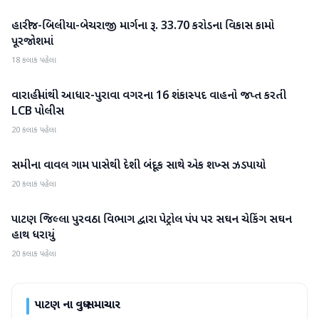
હારીજ-બિલીયા-બેચરાજી માર્ગના રૂ. 33.70 કરોડના વિકાસ કામો
પાટણ
પૂરજોશમાં
18 કલાક પહેલા
વારાહીમાંથી આધાર-પુરાવા વગરના 16 શંકાસ્પદ વાહનો જપ્ત કરતી
પાટણ
LCB પોલીસ
20 કલાક પહેલા
સમીના વાવલ ગામ પાસેથી દેશી બંદૂક સાથે એક શખ્સ ઝડપાયો
પાટણ
20 કલાક પહેલા
પાટણ જિલ્લા પુરવઠા વિભાગ દ્વારા પેટ્રોલ પંપ પર સઘન ચેકિંગ સઘન
પાટણ
હાથ ધરાયું
20 કલાક પહેલા
પાટણ
ના વધુ સમાચાર