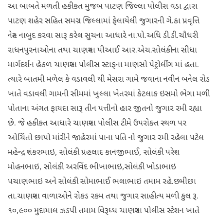
આ બાબતે મળતી હકીકત મુજબ પાટણ જિલ્લા પોલીસ વડા દ્વારા
પાટણ શહેર સહિત સમગ્ર જિલ્લામાં ફેલાયેલી જુગારની ગે.કા પ્રવૃત્તિ
નેસ્ત નાબુદ કરવા સારૂ કરેલ સુચના આધારે ના.પો.અધિ ડી.ડી.ચૌધરી
રાધનપુરનાઓના તથા ચાણસ્મા પીઆઈ આર.એચ.સોલંકીના સીધા
માર્ગદર્શન હેઠળ ચાણસ્મા પોલીસ સ્ટાફના માણસો પેટ્રોલીંગ માં હતા.
ત્યારે બાતમી મળેલ કે વડાવલી થી મેસરા ગામે જવાના નવીન બનેલ રોડ
ખાતે વડાવલી ગામની સીમમાં ખુલ્લા ખેતરમાં કેટલાક ઇસમો ભેગા મળી
પોતાના અંગત ફાયદા સારૂ તીન પત્તીનો હાર જીતનો જુગાર રમી રહ્યા
છે. જે હકીકત આધારે ચાણસ્મા પોલીસ ટીમે ઉપરોક્ત સ્થળ પર
ઓચિંતો છાપો માંરીને જાહેરમાં પાના પતિ નો જુગાર રમી રહેલા પટેલ
મહેન્દ્ર શંકરભાઇ, સોલંકી પ્રહલાદ કાનજીભાઈ, સોલંકી પરેશ
મોહનભાઇ, સોલંકી અરવિંદ ભીખાભાઇ,સોલંકી ખોડાભાઇ
પચાણભાઇ અને સોલંકી સોમાભાઈ ભલાભાઇ તમામ રહે.છમીછા
તા.ચાણસ્મા વાળાઓને રોકડ રકમ તથા જુગાર સાહીત્ય મળી કુલ રૂ.
૧૦,૯૦૦ મુદામાલ ઝડપી તમામ વિરૂધ્ધ ચાણસ્મા પોલીસ સ્ટેશન ખાતે