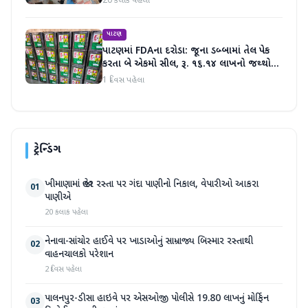
20 કલાક પહેલા
પાટણ
પાટણમાં FDAના દરોડા: જૂના ડબ્બામાં તેલ પેક
કરતા બે એકમો સીલ, રૂ. ૧૬.૧૪ લાખનો જથ્થો
જપ્ત
1 દિવસ પહેલા
ટ્રેન્ડિંગ
ખીમાણામાં જાહેર રસ્તા પર ગંદા પાણીનો નિકાલ, વેપારીઓ આકરા
01
પાણીએ
20 કલાક પહેલા
નેનાવા-સાંચોર હાઈવે પર ખાડાઓનું સામ્રાજ્ય બિસ્માર રસ્તાથી
02
વાહનચાલકો પરેશાન
2 દિવસ પહેલા
પાલનપુર-ડીસા હાઇવે પર એસઓજી પોલીસે 19.80 લાખનું મોર્ફિન
03