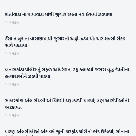
દાંતીવાડા ના પાંથાવાડા માંથી જુગાર રમતા નવ ઈસમો ઝડપાયા
બનાસકાંઠા
1 વર્ષ પહેલા
ડીસા તાલુકાના વાસણામાંથી જુગારનો અડ્ડો ઝડપાયો: ચાર શખ્સો રોકડ
બનાસકાંઠા
સાથે પકડાયા
1 વર્ષ પહેલા
બનાસકાંઠા પોલીસનું સફળ ઓપરેશન; ૩૬ કલાકમાં જસરા વૃદ્ધ દંપતીના
બનાસકાંઠા
હત્યારાઓને ઝડપી પાડયા
1 વર્ષ પહેલા
સાબરકાંઠા એલ.સી.બી એ વિદેશી દારૂ ઝડપી પાડ્યો; ત્રણ આરોપીઓની
સાબરકાંઠા
અટકાયત
1 વર્ષ પહેલા
પાટણ એલસીબીએ એક વર્ષ જૂની ઘરફોડ ચોરીનો ભેદ ઉકેલ્યો; સોનાના
પાટણ