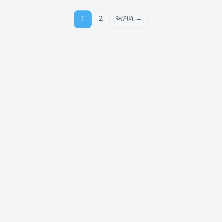
1
2
આગળ →