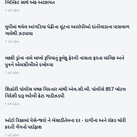
બિસ્કિટ સાથે એક અટકાયત
1 વર્ષ પહેલા
યુપીમાં થયેલ આંગડિયા પેઢીના લૂંટના આરોપીઓ દાંતીવાડાના પાસવાળ
બનાસકાંઠા
ગામેથી ઝડપાયા
1 વર્ષ પહેલા
લકકી ડ્રોના નામે લાખો રૂપિયાનું ફુલેકુ ફેરવી નાસતા ફરતા માલિક અને
પાટણ
પુત્રને એલસીબીએ દબોચ્યા
1 વર્ષ પહેલા
શિહોરી પોલીસ મથક વિસ્તાર માંથી એલ.સી.બી. પોલીસે 857 બોટલ
બનાસકાંઠા
વિદેશી દારૂ ભરેલી ક્રેટા ગાડી ઝડપી
1 વર્ષ પહેલા
ઓટો રિક્ષામાં પેસેન્જરો ને બેસાડી તેમના દર - દાગીના અને રોકડ ચોરી
પાટણ
કરતી ગેંગનો પર્દાફાશ
1 વર્ષ પહેલા