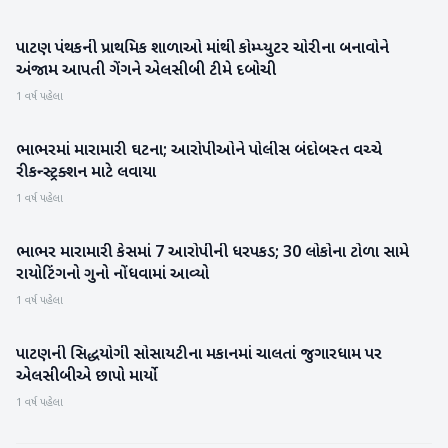
પાટણ પંથકની પ્રાથમિક શાળાઓ માંથી કોમ્પ્યુટર ચોરીના બનાવોને
પાટણ
અંજામ આપતી ગેંગને એલસીબી ટીમે દબોચી
1 વર્ષ પહેલા
ભાભરમાં મારામારી ઘટના; આરોપીઓને પોલીસ બંદોબસ્ત વચ્ચે
બનાસકાંઠા
રીકન્સ્ટ્રક્શન માટે લવાયા
1 વર્ષ પહેલા
ભાભર મારામારી કેસમાં 7 આરોપીની ધરપકડ; 30 લોકોના ટોળા સામે
બનાસકાંઠા
રાયોટિંગનો ગુનો નોંધવામાં આવ્યો
1 વર્ષ પહેલા
પાટણની સિદ્ધયોગી સોસાયટીના મકાનમાં ચાલતાં જુગારધામ પર
પાટણ
એલસીબીએ છાપો માર્યો
1 વર્ષ પહેલા