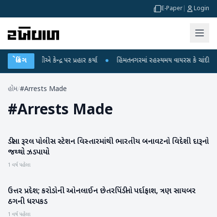
E-Paper
|
Login
લ ગાંધીએ કેન્દ્ર પર પ્રહાર કર્યા
બ્રેકિંગ
●
હિંમતનગરમાં રહસ્યમય વાયરસ કે ચાંદીપુરા? 6
હોમ
/
#Arrests Made
#
Arrests Made
ડીસા રૂરલ પોલીસ સ્ટેશન વિસ્તારમાંથી ભારતીય બનાવટનો વિદેશી દારૂનો
બનાસકાંઠા
જથ્થો ઝડપાયો
1 વર્ષ પહેલા
ઉત્તર પ્રદેશ; કરોડોની ઓનલાઈન છેતરપિંડીનો પર્દાફાશ, ત્રણ સાયબર
રાષ્ટ્રીય
ઠગની ધરપકડ
1 વર્ષ પહેલા