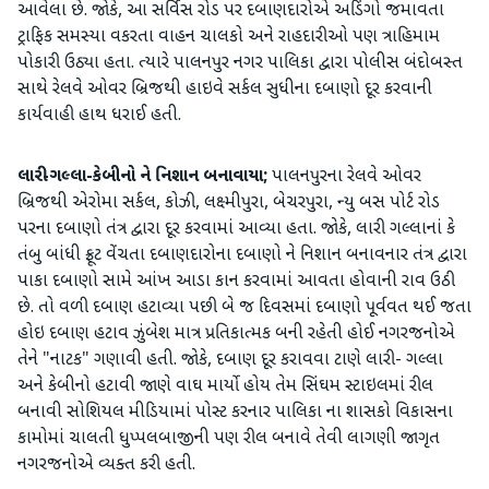
આવેલા છે. જોકે, આ સર્વિસ રોડ પર દબાણદારોએ અડિંગો જમાવતા
ટ્રાફિક સમસ્યા વકરતા વાહન ચાલકો અને રાહદારીઓ પણ ત્રાહિમામ
પોકારી ઉઠ્યા હતા. ત્યારે પાલનપુર નગર પાલિકા દ્વારા પોલીસ બંદોબસ્ત
સાથે રેલવે ઓવર બ્રિજથી હાઇવે સર્કલ સુધીના દબાણો દૂર કરવાની
કાર્યવાહી હાથ ધરાઈ હતી.
લારી-ગલ્લા-કેબીનો ને નિશાન બનાવાયા;
પાલનપુરના રેલવે ઓવર
બ્રિજથી એરોમા સર્કલ, કોઝી, લક્ષ્મીપુરા, બેચરપુરા, ન્યુ બસ પોર્ટ રોડ
પરના દબાણો તંત્ર દ્વારા દૂર કરવામાં આવ્યા હતા. જોકે, લારી ગલ્લાનાં કે
તંબુ બાંધી ફ્રૂટ વેંચતા દબાણદારોના દબાણો ને નિશાન બનાવનાર તંત્ર દ્વારા
પાકા દબાણો સામે આંખ આડા કાન કરવામાં આવતા હોવાની રાવ ઉઠી
છે. તો વળી દબાણ હટાવ્યા પછી બે જ દિવસમાં દબાણો પૂર્વવત થઈ જતા
હોઇ દબાણ હટાવ ઝુંબેશ માત્ર પ્રતિકાત્મક બની રહેતી હોઈ નગરજનોએ
તેને "નાટક" ગણાવી હતી. જોકે, દબાણ દૂર કરાવવા ટાણે લારી- ગલ્લા
અને કેબીનો હટાવી જાણે વાઘ માર્યો હોય તેમ સિંઘમ સ્ટાઇલમાં રીલ
બનાવી સોશિયલ મીડિયામાં પોસ્ટ કરનાર પાલિકા ના શાસકો વિકાસના
કામોમાં ચાલતી ધુપ્પલબાજીની પણ રીલ બનાવે તેવી લાગણી જાગૃત
નગરજનોએ વ્યક્ત કરી હતી.