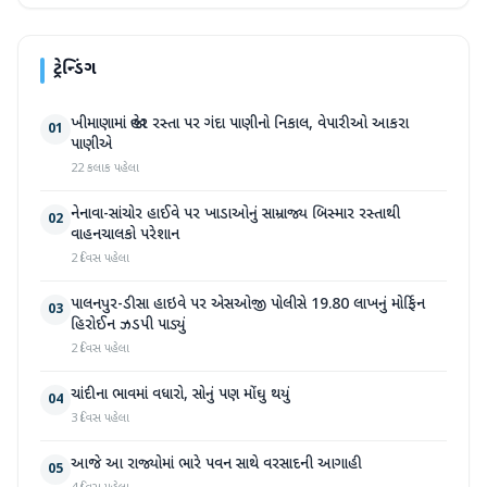
ટ્રેન્ડિંગ
ખીમાણામાં જાહેર રસ્તા પર ગંદા પાણીનો નિકાલ, વેપારીઓ આકરા
01
પાણીએ
22 કલાક પહેલા
નેનાવા-સાંચોર હાઈવે પર ખાડાઓનું સામ્રાજ્ય બિસ્માર રસ્તાથી
02
વાહનચાલકો પરેશાન
2 દિવસ પહેલા
પાલનપુર-ડીસા હાઇવે પર એસઓજી પોલીસે 19.80 લાખનું મોર્ફિન
03
હિરોઈન ઝડપી પાડ્યું
2 દિવસ પહેલા
ચાંદીના ભાવમાં વધારો, સોનું પણ મોંઘુ થયું
04
3 દિવસ પહેલા
આજે આ રાજ્યોમાં ભારે પવન સાથે વરસાદની આગાહી
05