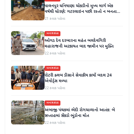
પાલનપુર ધનિયાણા ચોકડીનો મુખ્ય માર્ગ એક
વર્ષથી ધોરણે: ગટરલાઇન પછી રસ્તો ન બનતા
હાલાકી
21 કલાક પહેલા
બનાસકાંઠા
ઓગડ દેવ દરબારના મહંત બલદેવગિરી
મહારાજની અટકાયત બાદ જામીન પર મુક્તિ
22 કલાક પહેલા
બનાસકાંઠા
રોટરી ક્લબ ડીસાને સેવાકીય કાર્યો બદલ 24
એવોર્ડ્સ મળ્યા
22 કલાક પહેલા
બનાસકાંઠા
અંબાજી પંથકમાં ભેદી રોગચાળાનો આતંક: બે
સપ્તાહમાં સેંકડો ભૂંડોના મોત
22 કલાક પહેલા