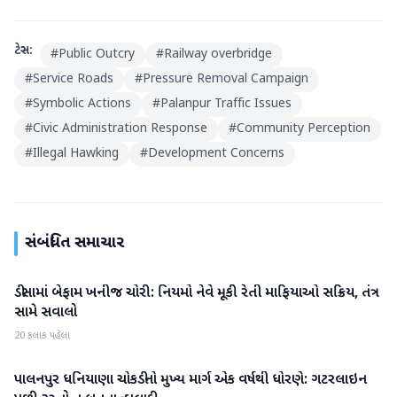
ટેગ્સ:
#
Public Outcry
#
Railway overbridge
#
Service Roads
#
Pressure Removal Campaign
#
Symbolic Actions
#
Palanpur Traffic Issues
#
Civic Administration Response
#
Community Perception
#
Illegal Hawking
#
Development Concerns
સંબંધિત સમાચાર
ડીસામાં બેફામ ખનીજ ચોરી: નિયમો નેવે મૂકી રેતી માફિયાઓ સક્રિય, તંત્ર
બનાસકાંઠા
સામે સવાલો
20 કલાક પહેલા
પાલનપુર ધનિયાણા ચોકડીનો મુખ્ય માર્ગ એક વર્ષથી ધોરણે: ગટરલાઇન
બનાસકાંઠા