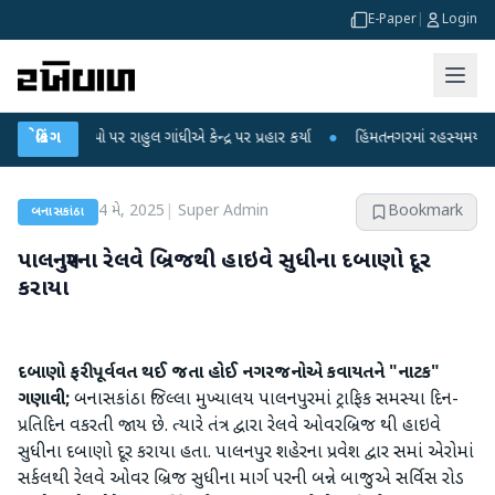
E-Paper
|
Login
ોપો પર રાહુલ ગાંધીએ કેન્દ્ર પર પ્રહાર કર્યા
બ્રેકિંગ
●
હિંમતનગરમાં રહસ્યમય વાયરસ કે ચા
4 મે, 2025
|
Super Admin
Bookmark
બનાસકાંઠા
પાલનપુરના રેલવે બ્રિજથી હાઇવે સુધીના દબાણો દૂર
કરાયા
દબાણો ફરી પૂર્વવત થઈ જતા હોઈ નગરજનોએ કવાયતને "નાટક"
ગણાવી;
બનાસકાંઠા જિલ્લા મુખ્યાલય પાલનપુરમાં ટ્રાફિક સમસ્યા દિન-
પ્રતિદિન વકરતી જાય છે. ત્યારે તંત્ર દ્વારા રેલવે ઓવરબ્રિજ થી હાઇવે
સુધીના દબાણો દૂર કરાયા હતા. પાલનપુર શહેરના પ્રવેશ દ્વાર સમાં એરોમાં
સર્કલથી રેલવે ઓવર બ્રિજ સુધીના માર્ગ પરની બન્ને બાજુએ સર્વિસ રોડ