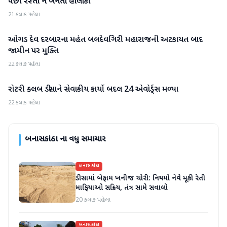
પછી રસ્તો ન બનતા હાલાકી
21 કલાક પહેલા
ઓગડ દેવ દરબારના મહંત બલદેવગિરી મહારાજની અટકાયત બાદ
બનાસકાંઠા
જામીન પર મુક્તિ
22 કલાક પહેલા
રોટરી ક્લબ ડીસાને સેવાકીય કાર્યો બદલ 24 એવોર્ડ્સ મળ્યા
બનાસકાંઠા
22 કલાક પહેલા
બનાસકાંઠા
ના વધુ સમાચાર
બનાસકાંઠા
ડીસામાં બેફામ ખનીજ ચોરી: નિયમો નેવે મૂકી રેતી
માફિયાઓ સક્રિય, તંત્ર સામે સવાલો
20 કલાક પહેલા
બનાસકાંઠા