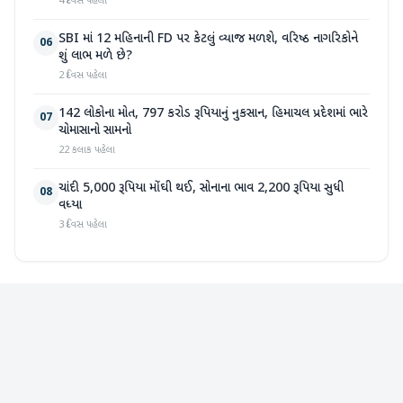
4 દિવસ પહેલા
SBI માં 12 મહિનાની FD પર કેટલું વ્યાજ મળશે, વરિષ્ઠ નાગરિકોને
06
શું લાભ મળે છે?
2 દિવસ પહેલા
142 લોકોના મોત, 797 કરોડ રૂપિયાનું નુકસાન, હિમાચલ પ્રદેશમાં ભારે
07
ચોમાસાનો સામનો
22 કલાક પહેલા
ચાંદી 5,000 રૂપિયા મોંઘી થઈ, સોનાના ભાવ 2,200 રૂપિયા સુધી
08
વધ્યા
3 દિવસ પહેલા