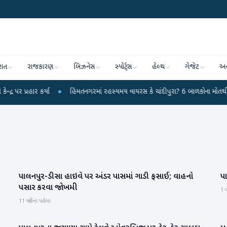
રાત
રાજકારણ
બિઝનેસ
સ્પોર્ટ્સ
હેલ્થ
ગેજેટ
અન
ાર કર્યા
●
હિંમતનગરમાં રહસ્યમય વાયરસ કે ચાંદીપુરા? 6 બાળકોના મોતથી ફફડાટ
પાલનપુર-ડીસા હાઇવે પર અંડર પાસમાં ગાડી ફસાઈ; વાહનો
પા
બનાસકાંઠા
પસાર કરવા જોખમી
1 વ
11 મહિના પહેલા