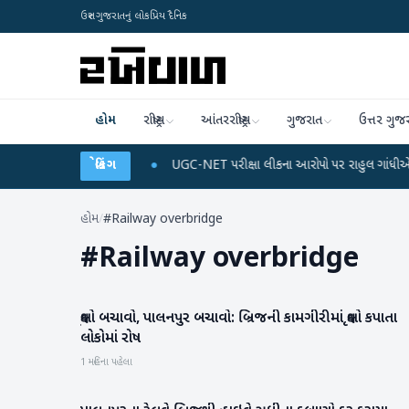
ઉત્તર ગુજરાતનું લોકપ્રિય દૈનિક
હોમ
રાષ્ટ્રીય
આંતરરાષ્ટ્રીય
ગુજરાત
ઉત્તર ગુજ
્જ અને ડેટા પ્લાન
બ્રેકિંગ
●
UGC-NET પરીક્ષા લીકના આરોપો પર રાહુલ ગાંધીએ કેન્દ્ર પર પ્રહ
હોમ
/
#Railway overbridge
#
Railway overbridge
વૃક્ષો બચાવો, પાલનપુર બચાવો: બ્રિજની કામગીરીમાં વૃક્ષો કપાતા
બનાસકાંઠા
લોકોમાં રોષ
1 મહિના પહેલા