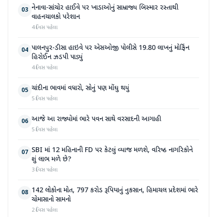
નેનાવા-સાંચોર હાઈવે પર ખાડાઓનું સામ્રાજ્ય બિસ્માર રસ્તાથી
03
વાહનચાલકો પરેશાન
4 દિવસ પહેલા
પાલનપુર-ડીસા હાઇવે પર એસઓજી પોલીસે 19.80 લાખનું મોર્ફિન
04
હિરોઈન ઝડપી પાડ્યું
4 દિવસ પહેલા
ચાંદીના ભાવમાં વધારો, સોનું પણ મોંઘુ થયું
05
5 દિવસ પહેલા
આજે આ રાજ્યોમાં ભારે પવન સાથે વરસાદની આગાહી
06
5 દિવસ પહેલા
SBI માં 12 મહિનાની FD પર કેટલું વ્યાજ મળશે, વરિષ્ઠ નાગરિકોને
07
શું લાભ મળે છે?
3 દિવસ પહેલા
142 લોકોના મોત, 797 કરોડ રૂપિયાનું નુકસાન, હિમાચલ પ્રદેશમાં ભારે
08
ચોમાસાનો સામનો
2 દિવસ પહેલા