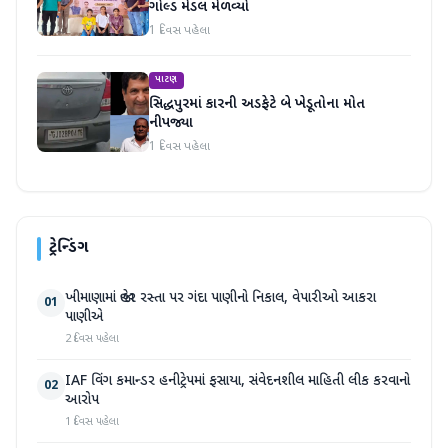
ગોલ્ડ મેડલ મેળવ્યો
1 દિવસ પહેલા
પાટણ
સિદ્ધપુરમાં કારની અડફેટે બે ખેડૂતોના મોત
નીપજ્યા
1 દિવસ પહેલા
ટ્રેન્ડિંગ
ખીમાણામાં જાહેર રસ્તા પર ગંદા પાણીનો નિકાલ, વેપારીઓ આકરા
01
પાણીએ
2 દિવસ પહેલા
IAF વિંગ કમાન્ડર હનીટ્રેપમાં ફસાયા, સંવેદનશીલ માહિતી લીક કરવાનો
02
આરોપ
1 દિવસ પહેલા