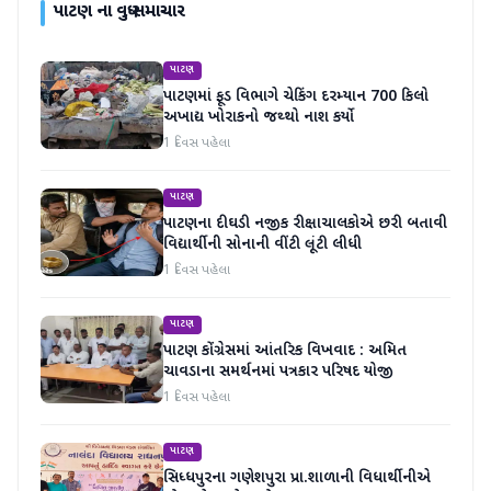
પાટણ
ના વધુ સમાચાર
પાટણ
પાટણમાં ફૂડ વિભાગે ચેકિંગ દરમ્યાન 700 કિલો
અખાદ્ય ખોરાકનો જથ્થો નાશ કર્યો
1 દિવસ પહેલા
પાટણ
પાટણના દીઘડી નજીક રીક્ષાચાલકોએ છરી બતાવી
વિદ્યાર્થીની સોનાની વીંટી લૂંટી લીધી
1 દિવસ પહેલા
પાટણ
પાટણ કોંગ્રેસમાં આંતરિક વિખવાદ : અમિત
ચાવડાના સમર્થનમાં પત્રકાર પરિષદ યોજી
1 દિવસ પહેલા
પાટણ
સિધ્ધપુરના ગણેશપુરા પ્રા.શાળાની વિધાર્થીનીએ