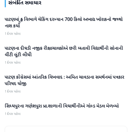
સંબંધિત સમાચાર
પાટણમાં ફૂડ વિભાગે ચેકિંગ દરમ્યાન 700 કિલો અખાદ્ય ખોરાકનો જથ્થો
પાટણ
નાશ કર્યો
1 દિવસ પહેલા
પાટણના દીઘડી નજીક રીક્ષાચાલકોએ છરી બતાવી વિદ્યાર્થીની સોનાની
પાટણ
વીંટી લૂંટી લીધી
1 દિવસ પહેલા
પાટણ કોંગ્રેસમાં આંતરિક વિખવાદ : અમિત ચાવડાના સમર્થનમાં પત્રકાર
પાટણ
પરિષદ યોજી
1 દિવસ પહેલા
સિધ્ધપુરના ગણેશપુરા પ્રા.શાળાની વિધાર્થીનીએ ગોલ્ડ મેડલ મેળવ્યો
પાટણ
1 દિવસ પહેલા