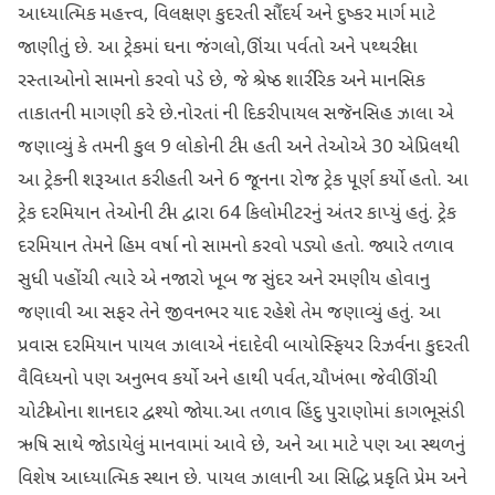
આધ્યાત્મિક મહત્ત્વ, વિલક્ષણ કુદરતી સૌંદર્ય અને દુષ્કર માર્ગ માટે
જાણીતું છે. આ ટ્રેકમાં ઘના જંગલો,ઊંચા પર્વતો અને પથ્થરીલા
રસ્તાઓનો સામનો કરવો પડે છે, જે શ્રેષ્ઠ શારીરિક અને માનસિક
તાકાતની માગણી કરે છે.નોરતાં ની દિકરી પાયલ સજૅનસિહ ઝાલા એ
જણાવ્યું કે તમની કુલ 9 લોકોની ટીમ હતી અને તેઓએ 30 એપ્રિલથી
આ ટ્રેકની શરૂઆત કરી હતી અને 6 જૂનના રોજ ટ્રેક પૂર્ણ કર્યો હતો. આ
ટ્રેક દરમિયાન તેઓની ટીમ દ્વારા 64 કિલોમીટરનું અંતર કાપ્યું હતું. ટ્રેક
દરમિયાન તેમને હિમ વર્ષા નો સામનો કરવો પડ્યો હતો. જ્યારે તળાવ
સુધી પહોંચી ત્યારે એ નજારો ખૂબ જ સુંદર અને રમણીય હોવાનુ
જણાવી આ સફર તેને જીવનભર યાદ રહેશે તેમ જણાવ્યું હતું. આ
પ્રવાસ દરમિયાન પાયલ ઝાલાએ નંદાદેવી બાયોસ્ફિયર રિઝર્વના કુદરતી
વૈવિધ્યનો પણ અનુભવ કર્યો અને હાથી પર્વત,ચૌખંભા જેવીઊંચી
ચોટીઓના શાનદાર દ્વશ્યો જોયા.આ તળાવ હિંદુ પુરાણોમાં કાગભૂસંડી
ઋષિ સાથે જોડાયેલું માનવામાં આવે છે, અને આ માટે પણ આ સ્થળનું
વિશેષ આધ્યાત્મિક સ્થાન છે. પાયલ ઝાલાની આ સિદ્ધિ પ્રકૃતિ પ્રેમ અને