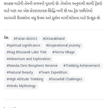
સાહસ માટેની તેમની લગનનો પુરાવો છે. તેઓના અનુયાયી સાથી ટ્રેકરો
માટે પણ આ એક પ્રેરણાદાયક સિદ્ધિ બની છે.આ ટ્રેક પછી તેઓ
આગામી દિવસોમાં વધુ ઉત્તમ અને દૂર્લભ માર્ગો શોધવા માટે ઉત્સુક છે.
ટેગ્સ:
#
Patan district
#
Uttarakhand
#
spiritual significance
#
Inspirational Journey
#
Kag Bhusandi Lake Trek
#
Norta Village
#
Adventure and Exploration
#
Nanda Devi Biosphere Reserve
#
Trekking Achievement
#
Natural Beauty
#
Team Expedition
#
High Altitude Trekking
#
Snowfall Challenges
#
Hindu Mythology