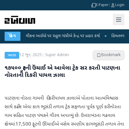
E-Paper
|
Login
ક્ષા લીકના આરોપો પર રાહુલ ગાંધીએ કેન્દ્ર પર પ્રહાર કર્યા
બ્રેકિંગ
●
હિંમતનગરમાં રહસ્યમય
12 જૂન, 2025
|
Super Admin
Bookmark
પાટણ
૧૭૫૦૦ ફુટની ઉંચાઈ એ આવેલા ટ્રેક સર કરતી પાટણના
નોરતાની દિકરી પાયલ ઝાલા
પાટણના નોરતા ગામની દીકરી પાયલ ઝાલાએ પોતાના આત્મવિશ્વાસ
સાથે કઢીન એવા કાગ ભૂસંડી તળાવ ટ્રેક સફળતા પૂર્વક પૂર્ણ કરી નોરતા
ગામ સહિત પાટણ પંથકને ગૌરવ અપાવ્યું છે. ઉત્તરાખંડના ગઢવાલ
ક્ષેત્રમાં17,500 ફૂટની ઊંચાઈએ વસેલ રમણીય કાગભૂસંડી તળાવ તેના