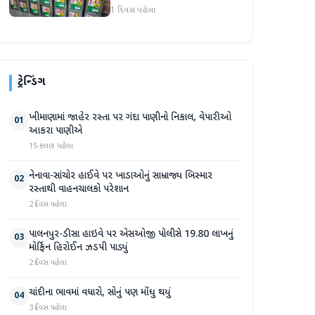
એકમો સીલ, રૂ. ૧૬.૧૪ લાખનો
1 દિવસ પહેલા
જથ્થો જપ્ત
ટ્રેન્ડિંગ
ખીમાણામાં જાહેર રસ્તા પર ગંદા પાણીનો નિકાલ, વેપારીઓ
01
આકરા પાણીએ
15 કલાક પહેલા
નેનાવા-સાંચોર હાઈવે પર ખાડાઓનું સામ્રાજ્ય બિસ્માર
02
રસ્તાથી વાહનચાલકો પરેશાન
2 દિવસ પહેલા
પાલનપુર-ડીસા હાઇવે પર એસઓજી પોલીસે 19.80 લાખનું
03
મોર્ફિન હિરોઈન ઝડપી પાડ્યું
2 દિવસ પહેલા
ચાંદીના ભાવમાં વધારો, સોનું પણ મોંઘુ થયું
04
3 દિવસ પહેલા