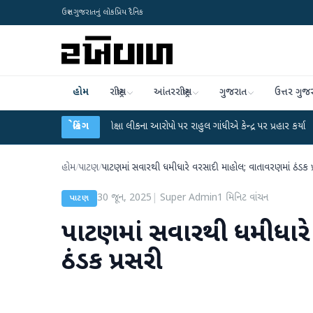
ઉત્તર ગુજરાતનું લોકપ્રિય દૈનિક
હોમ
રાષ્ટ્રીય
આંતરરાષ્ટ્રીય
ગુજરાત
ઉત્તર ગુજ
UGC-NET પરીક્ષા લીકના આરોપો પર રાહુલ ગાંધીએ કેન્દ્ર પર પ્રહાર કર્યા
બ્રેકિંગ
●
હિંમતનગરમ
હોમ
/
પાટણ
/
પાટણમાં સવારથી ધમીધારે વરસાદી માહોલ; વાતાવરણમાં ઠંડક પ
30 જૂન, 2025
|
Super Admin
1
મિનિટ વાંચન
પાટણ
પાટણમાં સવારથી ધમીધારે
ઠંડક પ્રસરી