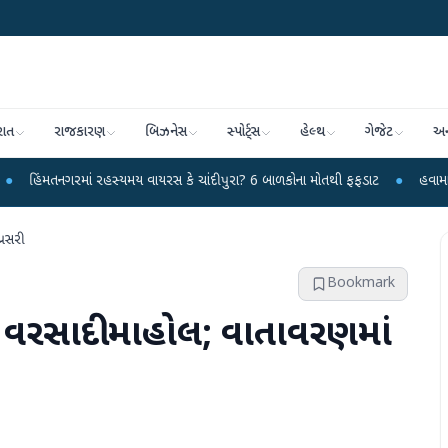
રાત
રાજકારણ
બિઝનેસ
સ્પોર્ટ્સ
હેલ્થ
ગેજેટ
અન
ાં રહસ્યમય વાયરસ કે ચાંદીપુરા? 6 બાળકોના મોતથી ફફડાટ
●
હવામાન વિભાગે 18 રા
્રસરી
Bookmark
 વરસાદી માહોલ; વાતાવરણમાં