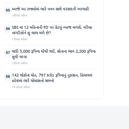
આજે આ રાજ્યોમાં ભારે પવન સાથે વરસાદની આગાહી
05
3 દિવસ પહેલા
SBI માં 12 મહિનાની FD પર કેટલું વ્યાજ મળશે, વરિષ્ઠ
06
નાગરિકોને શું લાભ મળે છે?
1 દિવસ પહેલા
ચાંદી 5,000 રૂપિયા મોંઘી થઈ, સોનાના ભાવ 2,200 રૂપિયા
07
સુધી વધ્યા
2 દિવસ પહેલા
142 લોકોના મોત, 797 કરોડ રૂપિયાનું નુકસાન, હિમાચલ
08
પ્રદેશમાં ભારે ચોમાસાનો સામનો
16 કલાક પહેલા