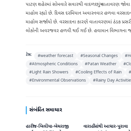
પાટણ શહેરમાં સોમવારે સવારથી વાદળછાયું વાતાવરણ જોવા મ
માહોલ રહ્યો છે. દિવસ દરમિયાન અવારનવાર હળવા વરસાદના
માહોલ સર્જાયો છે. વરસાદના કારણે વાતાવરણમાં ઠંડક પ્રસર
લોકોની અવરજવર હળવી થઈ ગઈ છે. હવામાન વિભાગના જણ
ટેગ્સ:
#
weather forecast
#
Seasonal Changes
#
H
#
Atmospheric Conditions
#
Patan Weather
#
Cl
#
Light Rain Showers
#
Cooling Effects of Rain
#
Environmental Observations
#
Rainy Day Activiti
સંબંધિત સમાચાર
હારીજ-બિલીયા-બેચરાજી
વારાહીમાંથી આધાર-પુરાવા
પાટણ
પાટણ