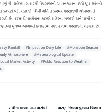
ળ્યું છે. શહેરમાં સવારથી મેઘરાજાની આવનજાવન વચ્ચે ધૂપ-છાંવનો
 ઝાપટાં પડી રહ્યા છે. ધીમી ગતિના ઝરમર વરસાદથી ચોમાસાનો
ી રહી છે. વરસાદી માહોલના કારણે શહેરના બજારો અને માર્ગો પર
ાવ્યા મુજબ આગામી કલાકોમાં પણ હળવા વરસાદની શક્યતા છે.
eavy Rainfall
#
Impact on Daily Life
#
Monsoon Season
oudy Atmosphere
#
Meteorological Update
#
Local Market Activity
#
Public Reaction to Weather
es
સમીના વાવલ ગામ પાસેથી
પાટણ જિલ્લા પુરવઠા વિભાગ
પાટણ
પાટણ