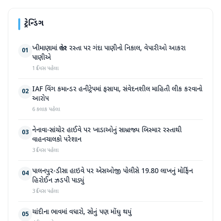
ટ્રેન્ડિંગ
ખીમાણામાં જાહેર રસ્તા પર ગંદા પાણીનો નિકાલ, વેપારીઓ આકરા
01
પાણીએ
1 દિવસ પહેલા
IAF વિંગ કમાન્ડર હનીટ્રેપમાં ફસાયા, સંવેદનશીલ માહિતી લીક કરવાનો
02
આરોપ
6 કલાક પહેલા
નેનાવા-સાંચોર હાઈવે પર ખાડાઓનું સામ્રાજ્ય બિસ્માર રસ્તાથી
03
વાહનચાલકો પરેશાન
3 દિવસ પહેલા
પાલનપુર-ડીસા હાઇવે પર એસઓજી પોલીસે 19.80 લાખનું મોર્ફિન
04
હિરોઈન ઝડપી પાડ્યું
3 દિવસ પહેલા
ચાંદીના ભાવમાં વધારો, સોનું પણ મોંઘુ થયું
05