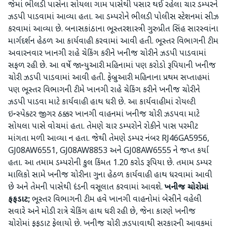
જેમાં ભીલડી પાસેના સોયલા ગામ પાસેથી પસાર થઈ રહેલા ચાર ડમ્પરને
ઝડપી પાડવામાં આવ્યા હતા. આ ડમ્પરોને ભીલડી પોલીસ સ્ટેશનમાં સીઝ
કરવામાં આવ્યા છે. બનાસકાંઠાના ભૂસ્તરશાસ્ત્રી ગુરુપ્રીત સિંહ સારસ્વાંના
માર્ગદર્શન હેઠળ આ કાર્યવાહી કરવામાં આવી હતી. ભૂસ્તર વિભાગની ટીમ
અવારનવાર ખાનગી રાહે ચેકિંગ કરીને ખનીજ ચોરીને ઝડપી પાડવામાં
સફળ રહી છે. આ વર્ષે જાન્યુઆરી મહિનામાં પણ કરોડો રૂપિયાની ખનીજ
ચોરી ઝડપી પાડવામાં આવી હતી. ફેબ્રુઆરી મહિનાના પ્રથમ સપ્તાહમાં
પણ ભૂસ્તર વિભાગની ટીમે ખાનગી રાહે ચેકિંગ કરીને ખનીજ ચોરીને
ઝડપી પાડવા માટે કાર્યવાહી હાથ ધરી છે. આ કાર્યવાહીમાં રોયલ્ટી
ઇન્સ્પેક્ટર જીગર ઠક્કર ખાનગી વાહનમાં ખનીજ ચોરી ઝડપવા માટે
સોયલા પાસે વોચમાં હતા. તેમણે ચાર ડમ્પરોને રોકીને પાસ પરમીટ
માંગતા મળી આવ્યા ન હતા. જેથી તેમણે ડમ્પર નંબર RJ46GA5956,
GJ08AW6551, GJ08AW8853 અને GJ08AW6555 ને જપ્ત કર્યા
હતા. આ તમામ ડમ્પરોની કુલ કિંમત 1.20 કરોડ રૂપિયા છે. તમામ ડમ્પર
માલિકો સામે ખનીજ ચોરીના ગુના હેઠળ કાર્યવાહી હાથ ધરવામાં આવી
છે અને તેમની પાસેથી દંડની વસૂલાત કરવામાં આવશે.
ખનીજ ચોરોમાં
ફફડાટ;
ભૂસ્તર વિભાગની ટીમ હવે ખાનગી વાહનોમાં બેસીને વહેલી
સવારે અને મોડી રાત્રે ચેકિંગ હાથ ધરી રહી છે, જેના કારણે ખનીજ
ચોરોમાં ફફડાટ ફેલાયો છે. ખનીજ ચોરી ઝડપાવાથી સરકારની આવકમાં