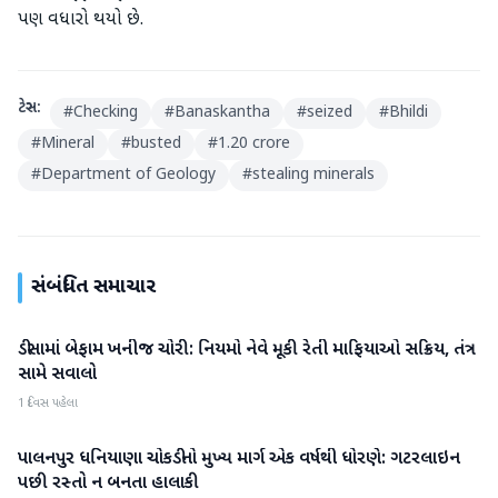
પણ વધારો થયો છે.
ટેગ્સ:
#
Checking
#
Banaskantha
#
seized
#
Bhildi
#
Mineral
#
busted
#
1.20 crore
#
Department of Geology
#
stealing minerals
સંબંધિત સમાચાર
ડીસામાં બેફામ ખનીજ ચોરી: નિયમો નેવે મૂકી રેતી માફિયાઓ સક્રિય, તંત્ર
બનાસકાંઠા
સામે સવાલો
1 દિવસ પહેલા
પાલનપુર ધનિયાણા ચોકડીનો મુખ્ય માર્ગ એક વર્ષથી ધોરણે: ગટરલાઇન
બનાસકાંઠા
પછી રસ્તો ન બનતા હાલાકી