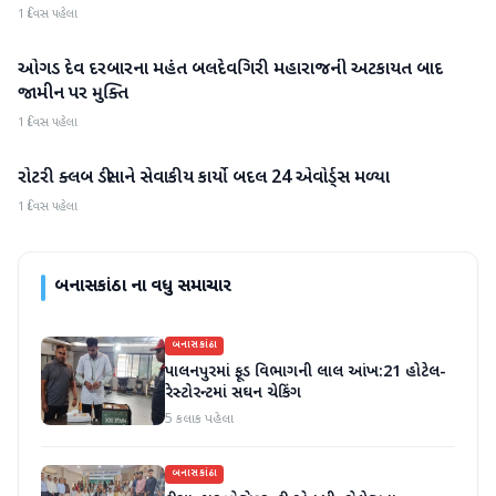
1 દિવસ પહેલા
ઓગડ દેવ દરબારના મહંત બલદેવગિરી મહારાજની અટકાયત બાદ
બનાસકાંઠા
જામીન પર મુક્તિ
1 દિવસ પહેલા
રોટરી ક્લબ ડીસાને સેવાકીય કાર્યો બદલ 24 એવોર્ડ્સ મળ્યા
બનાસકાંઠા
1 દિવસ પહેલા
બનાસકાંઠા
ના વધુ સમાચાર
બનાસકાંઠા
પાલનપુરમાં ફૂડ વિભાગની લાલ આંખ:21 હોટેલ-
રેસ્ટોરન્ટમાં સઘન ચેકિંગ
5 કલાક પહેલા
બનાસકાંઠા