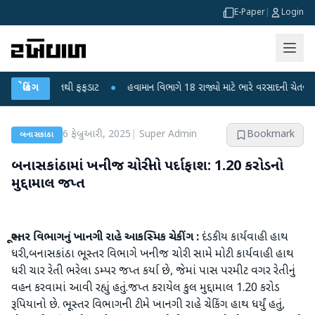
E-Paper
|
Login
ોના મોતથી ફફડાટ
બ્રેકિંગ
●
હવામાન વિભાગે 18 રાજ્યો માટે ભારે વરસાદની ચેતવણી જારી કર
6 ફેબ્રુઆરી, 2025
|
Super Admin
Bookmark
બનાસકાંઠા
બનાસકાંઠામાં ખનીજ ચોરીનો પર્દાફાશ: 1.20 કરોડનો
મુદ્દામાલ જપ્ત
ભૂસ્તર વિભાગનું ખાનગી રાહે આકસ્મિક ચેકીંગ :
દંડકીય કાર્યવાહી હાથ
ધરી,બનાસકાંઠા ભૂસ્તર વિભાગે ખનીજ ચોરી સામે મોટી કાર્યવાહી હાથ
ધરી ચાર રેતી ભરેલા ડમ્પર જપ્ત કર્યા છે, જેમાં પાસ પરમીટ વગર રેતીનું
વહન કરવામાં આવી રહ્યું હતું.જપ્ત કરાયેલ કુલ મુદ્દામાલ 1.20 કરોડ
રૂપિયાનો છે. ભૂસ્તર વિભાગની ટીમે ખાનગી રાહે ચેકિંગ હાથ ધર્યું હતું,