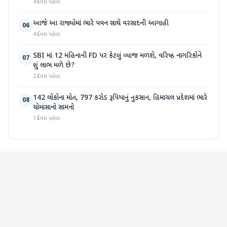
4 દિવસ પહેલા
આજે આ રાજ્યોમાં ભારે પવન સાથે વરસાદની આગાહી
06
4 દિવસ પહેલા
SBI માં 12 મહિનાની FD પર કેટલું વ્યાજ મળશે, વરિષ્ઠ નાગરિકોને
07
શું લાભ મળે છે?
2 દિવસ પહેલા
142 લોકોના મોત, 797 કરોડ રૂપિયાનું નુકસાન, હિમાચલ પ્રદેશમાં ભારે
08
ચોમાસાનો સામનો
1 દિવસ પહેલા