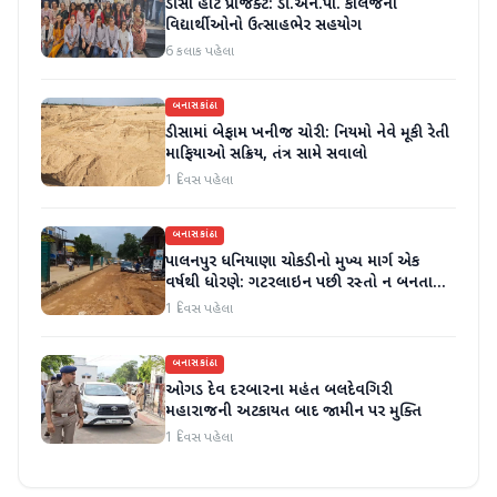
ડીસા હાટ પ્રોજેક્ટ: ડી.એન.પી. કોલેજના
વિદ્યાર્થીઓનો ઉત્સાહભેર સહયોગ
6 કલાક પહેલા
બનાસકાંઠા
ડીસામાં બેફામ ખનીજ ચોરી: નિયમો નેવે મૂકી રેતી
માફિયાઓ સક્રિય, તંત્ર સામે સવાલો
1 દિવસ પહેલા
બનાસકાંઠા
પાલનપુર ધનિયાણા ચોકડીનો મુખ્ય માર્ગ એક
વર્ષથી ધોરણે: ગટરલાઇન પછી રસ્તો ન બનતા
હાલાકી
1 દિવસ પહેલા
બનાસકાંઠા
ઓગડ દેવ દરબારના મહંત બલદેવગિરી
મહારાજની અટકાયત બાદ જામીન પર મુક્તિ
1 દિવસ પહેલા