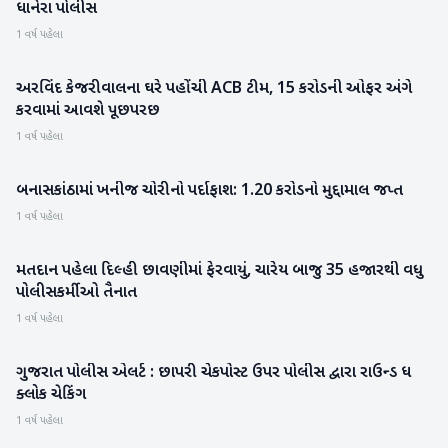
ધાનેરા પોલીસ
1 વર્ષ પહેલા
અરવિંદ કેજરીવાલના ઘરે પહોંચી ACB ટીમ, 15 કરોડની ઓફર અંગે
રાષ્ટ્રીય
કરવામાં આવશે પૂછપરછ
1 વર્ષ પહેલા
બનાસકાંઠામાં ખનીજ ચોરીનો પર્દાફાશ: 1.20 કરોડનો મુદ્દામાલ જપ્ત
બનાસકાંઠા
1 વર્ષ પહેલા
મતદાન પહેલા દિલ્હી છાવણીમાં ફેરવાયું, ચારેય બાજુ 35 હજારથી વધુ
રાજકારણ
પોલીસકર્મીઓ તૈનાત
1 વર્ષ પહેલા
ગુજરાત પોલીસ એલર્ટ : છાપરી ચેકપોસ્ટ ઉપર પોલીસ દ્વારા રાઉન્ડ ધ
ગુજરાત
ક્લોક ચેકિંગ
1 વર્ષ પહેલા