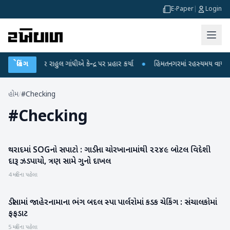
E-Paper
|
Login
રોપો પર રાહુલ ગાંધીએ કેન્દ્ર પર પ્રહાર કર્યા
બ્રેકિંગ
●
હિંમતનગરમાં રહસ્યમય વાયરસ કે ચ
હોમ
/
#Checking
#
Checking
થરાદમાં SOGનો સપાટો : ગાડીના ચોરખાનામાંથી ૨૨૪૯ બોટલ વિદેશી
બનાસકાંઠા
દારૂ ઝડપાયો, ત્રણ સામે ગુનો દાખલ
4 મહિના પહેલા
ડીસામાં જાહેરનામાના ભંગ બદલ સ્પા પાર્લરોમાં કડક ચેકિંગ : સંચાલકોમાં
બનાસકાંઠા
ફફડાટ
5 મહિના પહેલા