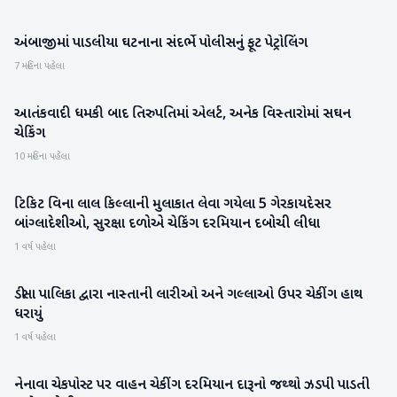
અંબાજીમાં પાડલીયા ઘટનાના સંદર્ભે પોલીસનું ફૂટ પેટ્રોલિંગ
બનાસકાંઠા
7 મહિના પહેલા
આતંકવાદી ધમકી બાદ તિરુપતિમાં એલર્ટ, અનેક વિસ્તારોમાં સઘન
રાષ્ટ્રીય
ચેકિંગ
10 મહિના પહેલા
ટિકિટ વિના લાલ કિલ્લાની મુલાકાત લેવા ગયેલા 5 ગેરકાયદેસર
રાષ્ટ્રીય
બાંગ્લાદેશીઓ, સુરક્ષા દળોએ ચેકિંગ દરમિયાન દબોચી લીધા
1 વર્ષ પહેલા
ડીસા પાલિકા દ્વારા નાસ્તાની લારીઓ અને ગલ્લાઓ ઉપર ચેકીંગ હાથ
બનાસકાંઠા
ધરાયું
1 વર્ષ પહેલા
નેનાવા ચેકપોસ્ટ પર વાહન ચેકીંગ દરમિયાન દારૂનો જથ્થો ઝડપી પાડતી
બનાસકાંઠા