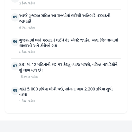
2 દિવસ પહેલા
આજે ગુજરાત સહિત આ રાજ્યોમાં ભારેથી અતિભારે વરસાદની
05
આગાહી
6 દિવસ પહેલા
ગુજરાતમાં ભારે વરસાદને લઈને રેડ એલર્ટ જાહેર, ઘણા જિલ્લાઓમાં
06
શાળાઓ અને કોલેજો બંધ
6 દિવસ પહેલા
SBI માં 12 મહિનાની FD પર કેટલું વ્યાજ મળશે, વરિષ્ઠ નાગરિકોને
07
શું લાભ મળે છે?
15 કલાક પહેલા
ચાંદી 5,000 રૂપિયા મોંઘી થઈ, સોનાના ભાવ 2,200 રૂપિયા સુધી
08
વધ્યા
1 દિવસ પહેલા