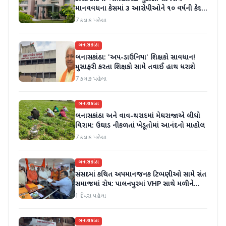
માનવવધના કેસમાં ૩ આરોપીઓને ૧૦ વર્ષની કેદ
અને ૬ લાખનો દંડ
7 કલાક પહેલા
બનાસકાંઠા
બનાસકાંઠા: 'અપ-ડાઉનિયા' શિક્ષકો સાવધાન!
મુસાફરી કરતા શિક્ષકો સામે તવાઈ હાથ ધરાશે
7 કલાક પહેલા
બનાસકાંઠા
બનાસકાંઠા અને વાવ-થરાદમાં મેઘરાજાએ લીધો
વિરામ: ઉઘાડ નીકળતાં ખેડૂતોમાં આનંદનો માહોલ
7 કલાક પહેલા
બનાસકાંઠા
સંસદમાં કથિત અપમાનજનક ટિપ્પણીઓ સામે સંત
સમાજમાં રોષ: પાલનપુરમાં VHP સાથે મળીને
અધિક કલેક્ટરને આવેદનપત્ર આપ્યું
1 દિવસ પહેલા
બનાસકાંઠા