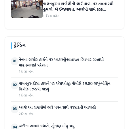
પાલનપુરમાં દાબેલીની લારીવાળા પર તલવારથી
હુમલો: બે ઈજાગ્રસ્ત, આરોપી સામે કડક
કાર્યવાહીની માંગ
1 દિવસ પહેલા
ટ્રેન્ડિંગ
નેનાવા-સાંચોર હાઈવે પર ખાડાઓનું સામ્રાજ્ય બિસ્માર રસ્તાથી
01
વાહનચાલકો પરેશાન
1 દિવસ પહેલા
પાલનપુર-ડીસા હાઇવે પર એસઓજી પોલીસે 19.80 લાખનું મોર્ફિન
02
હિરોઈન ઝડપી પાડ્યું
1 દિવસ પહેલા
આજે આ રાજ્યોમાં ભારે પવન સાથે વરસાદની આગાહી
03
2 દિવસ પહેલા
ચાંદીના ભાવમાં વધારો, સોનું પણ મોંઘુ થયું
04