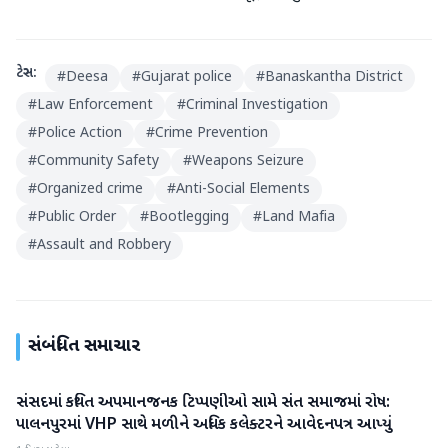
ટેગ્સ:
#
Deesa
#
Gujarat police
#
Banaskantha District
#
Law Enforcement
#
Criminal Investigation
#
Police Action
#
Crime Prevention
#
Community Safety
#
Weapons Seizure
#
Organized crime
#
Anti-Social Elements
#
Public Order
#
Bootlegging
#
Land Mafia
#
Assault and Robbery
સંબંધિત સમાચાર
સંસદમાં કથિત અપમાનજનક ટિપ્પણીઓ સામે સંત સમાજમાં રોષ:
બનાસકાંઠા
પાલનપુરમાં VHP સાથે મળીને અધિક કલેક્ટરને આવેદનપત્ર આપ્યું