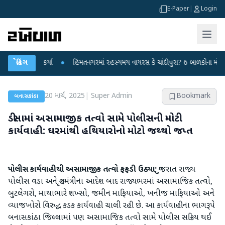
E-Paper
|
Login
્રહાર કર્યા
બ્રેકિંગ
●
હિંમતનગરમાં રહસ્યમય વાયરસ કે ચાંદીપુરા? 6 બાળકોના મોતથી ફફડાટ
20 માર્ચ, 2025
|
Super Admin
Bookmark
બનાસકાંઠા
ડીસામાં અસામાજીક તત્વો સામે પોલીસની મોટી
કાર્યવાહી: ઘરમાંથી હથિયારોનો મોટો જથ્થો જપ્ત
પોલીસ કાર્યવાહીથી અસામાજીક તત્વો ફફડી ઉઠ્યા;
ગુજરાત રાજ્ય
પોલીસ વડા અને ગૃહમંત્રીના આદેશ બાદ રાજ્યભરમાં અસામાજિક તત્વો,
બુટલેગરો, માથાભારે શખ્સો, જમીન માફિયાઓ, ખનીજ માફિયાઓ અને
વ્યાજખોરો વિરુદ્ધ કડક કાર્યવાહી ચાલી રહી છે. આ કાર્યવાહીના ભાગરૂપે
બનાસકાંઠા જિલ્લામાં પણ અસામાજિક તત્વો સામે પોલીસ સક્રિય થઈ