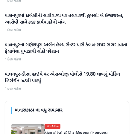
1 દિવસ પહેલા
પાલનપુરમાં દાબેલીની લારીવાળા પર તલવારથી હુમલો: બે ઈજાગ્રસ્ત,
બનાસકાંઠા
આરોપી સામે કડક કાર્યવાહીની માંગ
1 દિવસ પહેલા
પાલનપુરના ગણેશપુરા અર્બન હેલ્થ સેન્ટર પાસે કેબલ-ટાયર સળગાવાતા
બનાસકાંઠા
ફેલાયેલા ધુમાડાથી લોકો પરેશાન
1 દિવસ પહેલા
પાલનપુર-ડીસા હાઇવે પર એસઓજી પોલીસે 19.80 લાખનું મોર્ફિન
બનાસકાંઠા
હિરોઈન ઝડપી પાડ્યું
1 દિવસ પહેલા
બનાસકાંઠા
ના વધુ સમાચાર
બનાસકાંઠા
ડીસા કોર્ટનો ઐતિહાસિક ચુકાદો: સાપરાધ