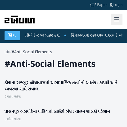
E-Paper
|
Login
ાહુલ ગાંધીએ કેન્દ્ર પર પ્રહાર કર્યા
બ્રેકિંગ
●
હિંમતનગરમાં રહસ્યમય વાયરસ કે ચાંદીપુરા?
હોમ
/
#Anti-Social Elements
#
Anti-Social Elements
ડીસાના રાજપુર લોધાવાસમાં અસામાજિક તત્વોનો આતંક : કાયદો અને
બનાસકાંઠા
વ્યવસ્થા સામે સવાલ
3 મહિના પહેલા
પાલનપુર બસપોર્ટના પાર્કિંગમાં લાઈટો બંધ : વાહન ચાલકો પરેશાન
બનાસકાંઠા
6 મહિના પહેલા