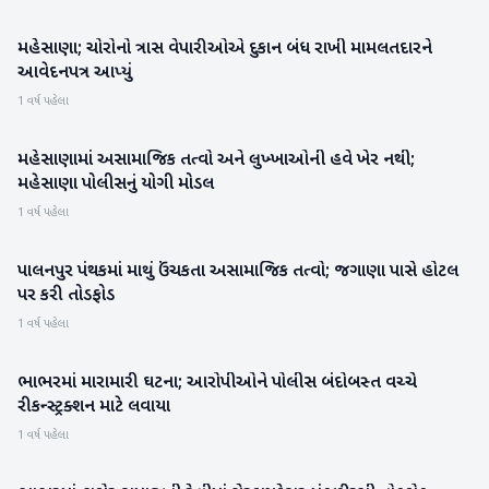
મહેસાણા; ચોરોનો ત્રાસ વેપારીઓએ દુકાન બંધ રાખી મામલતદારને
મહેસાણા
આવેદનપત્ર આપ્યું
1 વર્ષ પહેલા
મહેસાણામાં અસામાજિક તત્વો અને લુખ્ખાઓની હવે ખેર નથી;
મહેસાણા
મહેસાણા પોલીસનું યોગી મોડલ
1 વર્ષ પહેલા
પાલનપુર પંથકમાં માથું ઉંચકતા અસામાજિક તત્વો; જગાણા પાસે હોટલ
બનાસકાંઠા
પર કરી તોડફોડ
1 વર્ષ પહેલા
ભાભરમાં મારામારી ઘટના; આરોપીઓને પોલીસ બંદોબસ્ત વચ્ચે
બનાસકાંઠા
રીકન્સ્ટ્રક્શન માટે લવાયા
1 વર્ષ પહેલા