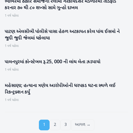
ભાભરમાં ઠાકોર સમાજની રેલીમાં ગેરકાયદેસર મંડળી રચી તોડફોડ
બનાસકાંઠા
કરનાર ૭૦ થી ૮૦ શખ્સો સામે ગુન્હો દાખલ
1 વર્ષ પહેલા
પાટણ એલસીબી પોલીસે પાસા હેઠળ અટકાયત કરેલ પાંચ ઈસમો ને
પાટણ
જુદી જુદી જેલમાં ધકેલાયા
1 વર્ષ પહેલા
પાલનપુરમાં કોન્સ્ટેબલ રૂ.25, 000 ની લાંચ લેતા ઝડપાયો
બનાસકાંઠા
1 વર્ષ પહેલા
મહેસાણા; હત્યાના ત્રણેય આરોપીઓની ધરપકડ ઘટના સ્થળે લઈ
મહેસાણા
રિકન્ટ્રક્શન કર્યું
1 વર્ષ પહેલા
1
2
3
આગળ →