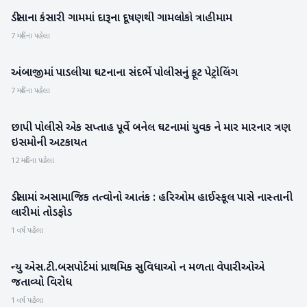
ડીસાના કંસારી ગામમાં દારૂના દૂષણથી ગામલોકો ત્રાહીમામ
બનાસકાંઠા
7 મહિના પહેલા
અંબાજીમાં પાડલીયા ઘટનાના સંદર્ભે પોલીસનું ફૂટ પેટ્રોલિંગ
બનાસકાંઠા
7 મહિના પહેલા
છાપી પોલીસે એક સપ્તાહ પૂર્વે બનેલ ઘટનામાં યુવક ને માર મારનાર ત્રણ
બનાસકાંઠા
ઇસમોની અટકાયત
12 મહિના પહેલા
ડીસામાં અસામાજિક તત્વોનો આતંક : હરિઓમ હાઈસ્કૂલ પાસે નાસ્તાની
બનાસકાંઠા
લારીમાં તોડફોડ
1 વર્ષ પહેલા
ન્યુ એસ.ટી.બસપોર્ટમાં પ્રાથમિક સુવિધાઓ ન મળતા વેપારીઓએ
બનાસકાંઠા
જતાવ્યો વિરોધ
1 વર્ષ પહેલા