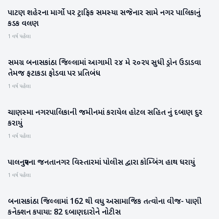
પાટણ શહેરના માર્ગો પર ટ્રાફિક સમસ્યા સજૅનાર સામે નગર પાલિકાનું
પાટણ
કડક વલણ
1 વર્ષ પહેલા
સમગ્ર બનાસકાંઠા જિલ્લામાં આગામી ૨૪ મે ૨૦૨૫ સુધી ડ્રોન ઉડાડવા
બનાસકાંઠા
તેમજ ફટાકડા ફોડવા પર પ્રતિબંધ
1 વર્ષ પહેલા
ચાણસ્મા નગરપાલિકાની જમીનમાં કરાયેલ હોટલ સહિત નું દબાણ દુર
પાટણ
કરાયું
1 વર્ષ પહેલા
પાલનપુરના જનતાનગર વિસ્તારમાં પોલીસ દ્વારા કોમ્બિંગ હાથ ધરાયું
બનાસકાંઠા
1 વર્ષ પહેલા
બનાસકાંઠા જિલ્લામાં 162 થી વધુ અસામાજિક તત્વોના વીજ- પાણી
બનાસકાંઠા
કનેક્શન કપાયા: 82 દબાણદારોને નોટીસ