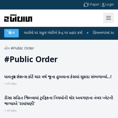
E-Paper
|
Login
્ષા લીકના આરોપો પર રાહુલ ગાંધીએ કેન્દ્ર પર પ્રહાર કર્યા
બ્રેકિંગ
●
હિંમતનગરમાં રહસ્યમય 
હોમ
/
#Public Order
#
Public Order
પાલનપુર સેશન્સ કોર્ટે ચાર વર્ષ જૂના હુમલાના કેસમાં ચુકાદા સંભળાવ્યો...!
બનાસકાંઠા
1 વર્ષ પહેલા
ડીસા સહિત જિલ્લામાં ટ્રાફિકના નિયમોની ઘોર અવગણના નંબર પ્લેટની
બનાસકાંઠા
જગ્યાએ 'રામાંધણી'
1 વર્ષ પહેલા