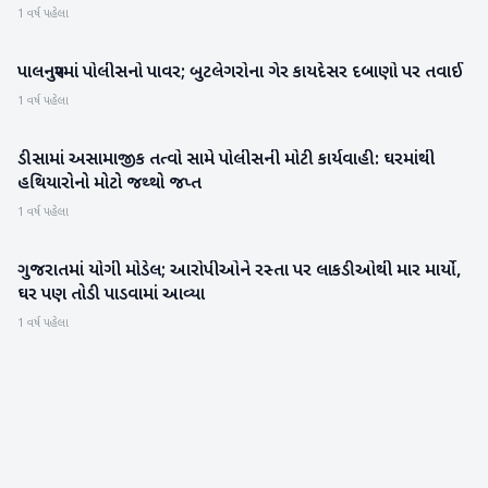
1 વર્ષ પહેલા
પાલનપુરમાં પોલીસનો પાવર; બુટલેગરોના ગેર કાયદેસર દબાણો પર તવાઈ
બનાસકાંઠા
1 વર્ષ પહેલા
ડીસામાં અસામાજીક તત્વો સામે પોલીસની મોટી કાર્યવાહી: ઘરમાંથી
બનાસકાંઠા
હથિયારોનો મોટો જથ્થો જપ્ત
1 વર્ષ પહેલા
ગુજરાતમાં યોગી મોડેલ; આરોપીઓને રસ્તા પર લાકડીઓથી માર માર્યો,
ગુજરાત
ઘર પણ તોડી પાડવામાં આવ્યા
1 વર્ષ પહેલા