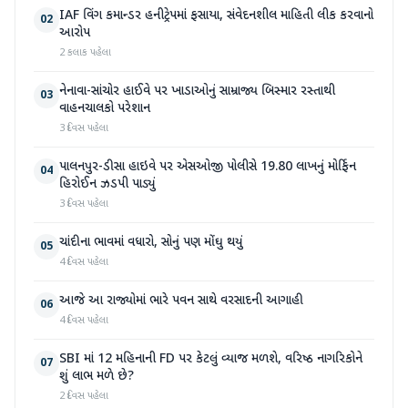
IAF વિંગ કમાન્ડર હનીટ્રેપમાં ફસાયા, સંવેદનશીલ માહિતી લીક કરવાનો
02
આરોપ
2 કલાક પહેલા
નેનાવા-સાંચોર હાઈવે પર ખાડાઓનું સામ્રાજ્ય બિસ્માર રસ્તાથી
03
વાહનચાલકો પરેશાન
3 દિવસ પહેલા
પાલનપુર-ડીસા હાઇવે પર એસઓજી પોલીસે 19.80 લાખનું મોર્ફિન
04
હિરોઈન ઝડપી પાડ્યું
3 દિવસ પહેલા
ચાંદીના ભાવમાં વધારો, સોનું પણ મોંઘુ થયું
05
4 દિવસ પહેલા
આજે આ રાજ્યોમાં ભારે પવન સાથે વરસાદની આગાહી
06
4 દિવસ પહેલા
SBI માં 12 મહિનાની FD પર કેટલું વ્યાજ મળશે, વરિષ્ઠ નાગરિકોને
07
શું લાભ મળે છે?
2 દિવસ પહેલા