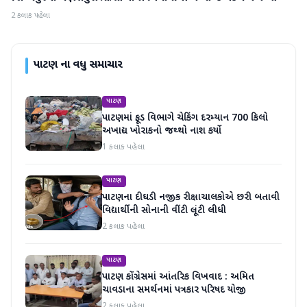
2 કલાક પહેલા
પાટણ
ના વધુ સમાચાર
પાટણ
પાટણમાં ફૂડ વિભાગે ચેકિંગ દરમ્યાન 700 કિલો
અખાદ્ય ખોરાકનો જથ્થો નાશ કર્યો
1 કલાક પહેલા
પાટણ
પાટણના દીઘડી નજીક રીક્ષાચાલકોએ છરી બતાવી
વિદ્યાર્થીની સોનાની વીંટી લૂંટી લીધી
2 કલાક પહેલા
પાટણ
પાટણ કોંગ્રેસમાં આંતરિક વિખવાદ : અમિત
ચાવડાના સમર્થનમાં પત્રકાર પરિષદ યોજી
2 કલાક પહેલા