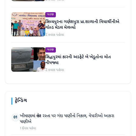
પાટણ
સિધ્ધપુરના ગણેશપુરા પ્રા.શાળાની વિધાર્થીનીએ
ગોલ્ડ મેડલ મેળવ્યો
2 કલાક પહેલા
પાટણ
સિદ્ધપુરમાં કારની અડફેટે બે ખેડૂતોના મોત
નીપજ્યા
2 કલાક પહેલા
ટ્રેન્ડિંગ
ખીમાણામાં જાહેર રસ્તા પર ગંદા પાણીનો નિકાલ, વેપારીઓ આકરા
01
પાણીએ
1 દિવસ પહેલા