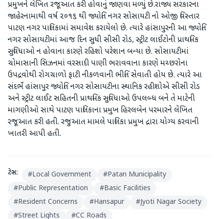
પ્રમુખને લેખિત રજૂઆત કરી હોવાનું જાણવા મળ્યું છે.રાજ્ય સરકારના
જાહેરનામાથી વર્ષ ૨૦૧૬ થી જ્યોતિ નગર સોસાયટી નો ઓજી વિસ્તાર
પાટણ નગર પાલિકામાં સમાવેશ કરાયેલો છે. ત્યારે હાંસાપુરની આ જ્યોતિ
નગર સોસાયટીમાં આજ દિન સુધી સીસી રોડ, સ્ટ્રીટ લાઈટોની પ્રાથમિક
સુવિધાઓ ન હોવાના કારણે રહિશો પરેશાન બન્યા છે. સોસાયટીમાં
ચોમાસાની સિઝનમાં વરસાદી પાણી ભરાવવાના કારણે મચ્છરોના
ઉપદ્રવોથી રોગચાળો ફાટી નીકળવાની ભીતિ સેવાતી હોય છે. ત્યારે આ
સંદર્ભે હાંસાપુર જ્યોતિ નગર સોસાયટીના સ્થાનિક રહીશોએ સીસી રોડ
અને સ્ટ્રીટ લાઈટ સહિતની પ્રાથમિક સુવિધાઓ ઉપલબ્ધ બને તે માટેની
માગણીઓ સાથે પાટણ પાલિકાના પ્રમુખ હિરલબેન પરમારને લેખિત
રજૂઆત કરી હતી. રજુઆત મામલે પાલિકા પ્રમુખ દ્રારા યોગ્ય કરવાની
ખાતરી આપી હતી.
ટેગ્સ:
#
Local Government
#
Patan Municipality
#
Public Representation
#
Basic Facilities
#
Resident Concerns
#
Hansapur
#
Jyoti Nagar Society
#
Street Lights
#
CC Roads