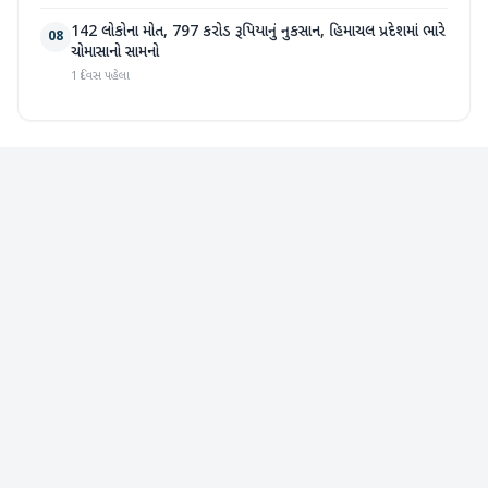
142 લોકોના મોત, 797 કરોડ રૂપિયાનું નુકસાન, હિમાચલ પ્રદેશમાં ભારે
08
ચોમાસાનો સામનો
1 દિવસ પહેલા