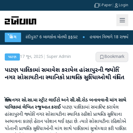
E-Paper
|
Login
રસ કે ચાંદીપુરા? 6 બાળકોના મોતથી ફફડાટ
બ્રેકિંગ
●
હવામાન વિભાગે 18 રાજ્યો માટે ભારે
17 જૂન, 2025
|
Super Admin
Bookmark
પાટણ
પાટણ પાલિકામાં સમાવેશ કરાયેલ હાંસાપુરની જ્યોતિ
નગર સોસાયટીના સ્થાનિકો પ્રાથમિક સુવિધાઓથી વંચિત
જ્યોતિ નગર સો.સા.મા સ્ટ્રીટ લાઈટો અને સી.સી.રોડ બનાવવાની માંગ સાથે
પાલિકામાં લેખિત રજુઆત કરાઈ
પાટણ પાલિકામાં સમાવિષ્ટ કરાયેલ
હાંસાપુરની જ્યોતિ નગર સોસાયટીના સ્થાનિક રહીશો પ્રાથમિક સુવિધાના
અભાવના કારણે હેરાન પરેશાન થઈ રહ્યા છે. ત્યારે સોસાયટીના રહિશોએ
પોતાની પ્રાથમિક સુવિધાઓની માંગ સાથે પાલિકામાં સુત્રોચ્ચાર કરી પાલિકા