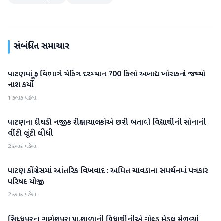
સંબંધિત સમાચાર
પાટણમાં ફૂડ વિભાગે ચેકિંગ દરમ્યાન 700 કિલો અખાદ્ય ખોરાકનો જથ્થો
પાટણ
નાશ કર્યો
1 કલાક પહેલા
પાટણના દીઘડી નજીક રીક્ષાચાલકોએ છરી બતાવી વિદ્યાર્થીની સોનાની
પાટણ
વીંટી લૂંટી લીધી
2 કલાક પહેલા
પાટણ કોંગ્રેસમાં આંતરિક વિખવાદ : અમિત ચાવડાના સમર્થનમાં પત્રકાર
પાટણ
પરિષદ યોજી
2 કલાક પહેલા
સિધ્ધપુરના ગણેશપુરા પ્રા.શાળાની વિધાર્થીનીએ ગોલ્ડ મેડલ મેળવ્યો
પાટણ