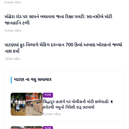
8 કલાક પહેલા
મોઢેરા રોડ પર સાપને બચાવવા જતા રિક્ષા પલટી: સદનસીબે મોટી
પાટણ
જાનહાનિ ટળી
8 કલાક પહેલા
પાટણમાં ફૂડ વિભાગે ચેકિંગ દરમ્યાન 700 કિલો અખાદ્ય ખોરાકનો જથ્થો
પાટણ
નાશ કર્યો
2 દિવસ પહેલા
પાટણ
ના વધુ સમાચાર
પાટણ
સિદ્ધપુર હાઇવે પર પોલીસની મોટી કાર્યવાહી: ₹૧
કરોડથી વધુનો વિદેશી દારૂ ઝડપાયો
8 કલાક પહેલા
પાટણ