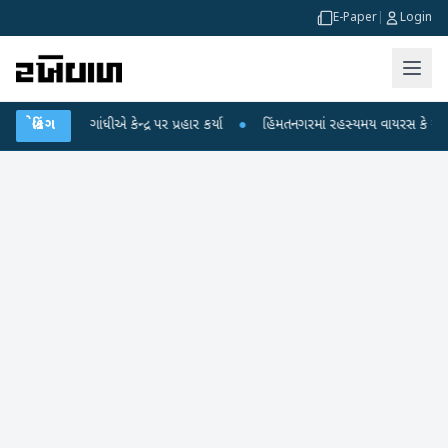
E-Paper
|
Login
 ગાંધીએ કેન્દ્ર પર પ્રહાર કર્યા
બ્રેકિંગ
●
હિંમતનગરમાં રહસ્યમય વાયરસ કે ચાંદીપુરા? 6 