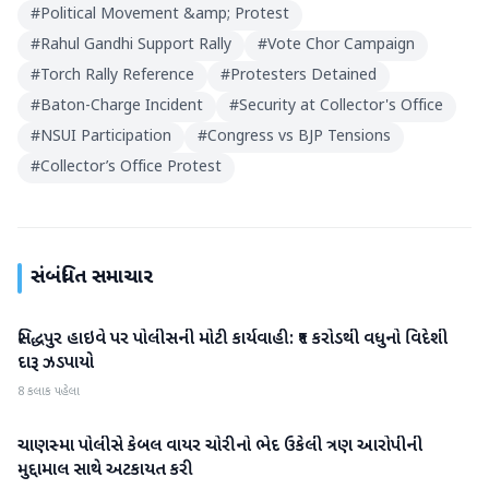
#
Political Movement &amp; Protest
#
Rahul Gandhi Support Rally
#
Vote Chor Campaign
#
Torch Rally Reference
#
Protesters Detained
#
Baton-Charge Incident
#
Security at Collector's Office
#
NSUI Participation
#
Congress vs BJP Tensions
#
Collector’s Office Protest
સંબંધિત સમાચાર
સિદ્ધપુર હાઇવે પર પોલીસની મોટી કાર્યવાહી: ₹૧ કરોડથી વધુનો વિદેશી
પાટણ
દારૂ ઝડપાયો
8 કલાક પહેલા
ચાણસ્મા પોલીસે કેબલ વાયર ચોરીનો ભેદ ઉકેલી ત્રણ આરોપીની
પાટણ
મુદ્દામાલ સાથે અટકાયત કરી