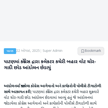
22 ઑગસ્ટ, 2025
|
Super Admin
Bookmark
પાટણ
પાટણમાં કોંગ્રેસ દ્રારા કલેકટર કચેરી બહાર વોટ ચોર-
ગાદી છોડ આંદોલન છેડાયું
આંદોલનમાં જોડાયેલા કોગ્રેસ આગેવાનો અને કાર્યકરોની પોલીસે ટીગાટોળી
સાથે અટકાયત કરી;
પાટણમાં કોંગ્રેસ દ્રારા કલેકટર કચેરી બહાર શુક્રવારે
વોટ ચોર-ગાદી છોડ આંદોલન છેડવામાં આવ્યું હતું જે આંદોલનમાં
જોડાયેલા કોગ્રેસ આગેવાનો અને કાર્યકરોની પોલીસે ટીગાટોળી સાથે