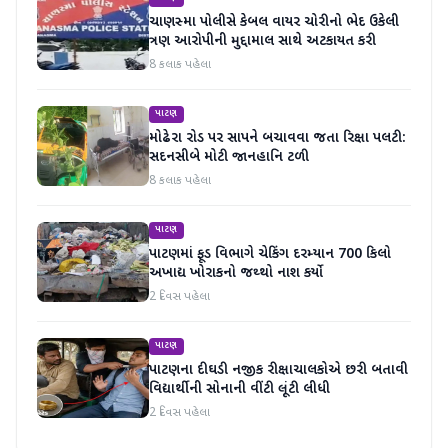
ચાણસ્મા પોલીસે કેબલ વાયર ચોરીનો ભેદ ઉકેલી
ત્રણ આરોપીની મુદ્દામાલ સાથે અટકાયત કરી
8 કલાક પહેલા
પાટણ
મોઢેરા રોડ પર સાપને બચાવવા જતા રિક્ષા પલટી:
સદનસીબે મોટી જાનહાનિ ટળી
8 કલાક પહેલા
પાટણ
પાટણમાં ફૂડ વિભાગે ચેકિંગ દરમ્યાન 700 કિલો
અખાદ્ય ખોરાકનો જથ્થો નાશ કર્યો
2 દિવસ પહેલા
પાટણ
પાટણના દીઘડી નજીક રીક્ષાચાલકોએ છરી બતાવી
વિદ્યાર્થીની સોનાની વીંટી લૂંટી લીધી
2 દિવસ પહેલા