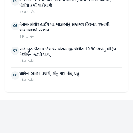
ઝારખંડ : બેરિકેડ તોડી વિધાનસભા તરફ ધસી ગયા વિદ્યાર્થીઓ,
05
પોલીસે કર્યો લાઠીચાર્જ
8 કલાક પહેલા
નેનાવા-સાંચોર હાઈવે પર ખાડાઓનું સામ્રાજ્ય બિસ્માર રસ્તાથી
06
વાહનચાલકો પરેશાન
5 દિવસ પહેલા
પાલનપુર-ડીસા હાઇવે પર એસઓજી પોલીસે 19.80 લાખનું મોર્ફિન
07
હિરોઈન ઝડપી પાડ્યું
5 દિવસ પહેલા
ચાંદીના ભાવમાં વધારો, સોનું પણ મોંઘુ થયું
08
6 દિવસ પહેલા