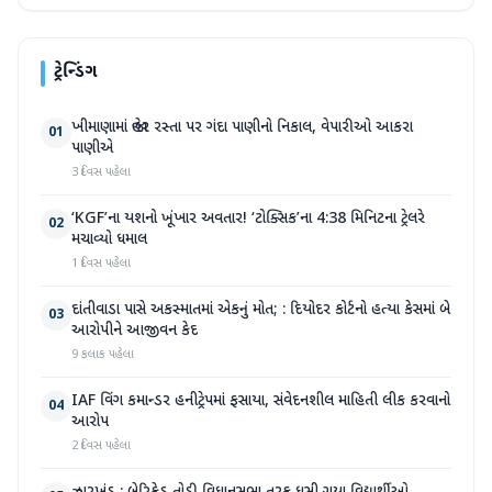
ટ્રેન્ડિંગ
ખીમાણામાં જાહેર રસ્તા પર ગંદા પાણીનો નિકાલ, વેપારીઓ આકરા
01
પાણીએ
3 દિવસ પહેલા
‘KGF’ના યશનો ખૂંખાર અવતાર! ‘ટોક્સિક’ના 4:38 મિનિટના ટ્રેલરે
02
મચાવ્યો ધમાલ
1 દિવસ પહેલા
દાંતીવાડા પાસે અકસ્માતમાં એકનું મોત; : દિયોદર કોર્ટનો હત્યા કેસમાં બે
03
આરોપીને આજીવન કેદ
9 કલાક પહેલા
IAF વિંગ કમાન્ડર હનીટ્રેપમાં ફસાયા, સંવેદનશીલ માહિતી લીક કરવાનો
04
આરોપ
2 દિવસ પહેલા