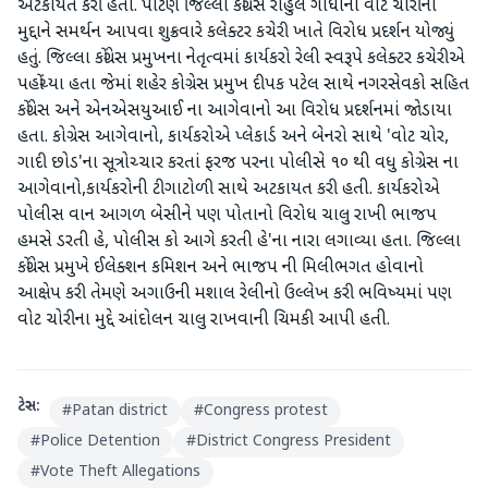
અટકાયત કરી હતી. પાટણ જિલ્લા કોંગ્રેસે રાહુલ ગાંધીના વોટ ચોરીના
મુદ્દાને સમર્થન આપવા શુક્રવારે કલેક્ટર કચેરી ખાતે વિરોધ પ્રદર્શન યોજ્યું
હતું. જિલ્લા કોંગ્રેસ પ્રમુખના નેતૃત્વમાં કાર્યકરો રેલી સ્વરૂપે કલેક્ટર કચેરીએ
પહોંચ્યા હતા જેમાં શહેર કોગ્રેસ પ્રમુખ દીપક પટેલ સાથે નગરસેવકો સહિત
કોંગ્રેસ અને એનએસયુઆઈ ના આગેવાનો આ વિરોધ પ્રદર્શનમાં જોડાયા
હતા. કોગ્રેસ આગેવાનો, કાર્યકરોએ પ્લેકાર્ડ અને બેનરો સાથે 'વોટ ચોર,
ગાદી છોડ'ના સૂત્રોચ્ચાર કરતાં ફરજ પરના પોલીસે ૧૦ થી વધુ કોગ્રેસ ના
આગેવાનો,કાર્યકરોની ટીગાટોળી સાથે અટકાયત કરી હતી. કાર્યકરોએ
પોલીસ વાન આગળ બેસીને પણ પોતાનો વિરોધ ચાલુ રાખી ભાજપ
હમસે ડરતી હે, પોલીસ કો આગે કરતી હે'ના નારા લગાવ્યા હતા. જિલ્લા
કોંગ્રેસ પ્રમુખે ઈલેક્શન કમિશન અને ભાજપ ની મિલીભગત હોવાનો
આક્ષેપ કરી તેમણે અગાઉની મશાલ રેલીનો ઉલ્લેખ કરી ભવિષ્યમાં પણ
વોટ ચોરીના મુદ્દે આંદોલન ચાલુ રાખવાની ચિમકી આપી હતી.
ટેગ્સ:
#
Patan district
#
Congress protest
#
Police Detention
#
District Congress President
#
Vote Theft Allegations