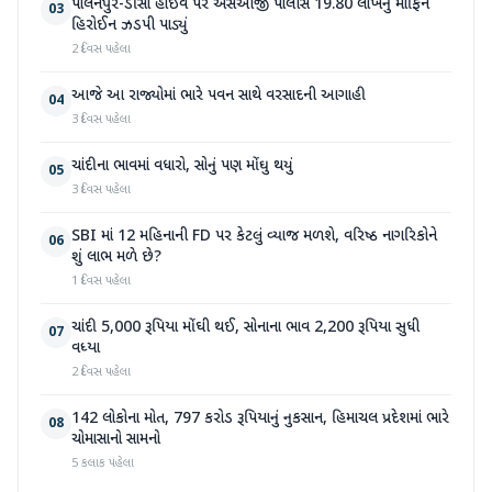
પાલનપુર-ડીસા હાઇવે પર એસઓજી પોલીસે 19.80 લાખનું મોર્ફિન
03
હિરોઈન ઝડપી પાડ્યું
2 દિવસ પહેલા
આજે આ રાજ્યોમાં ભારે પવન સાથે વરસાદની આગાહી
04
3 દિવસ પહેલા
ચાંદીના ભાવમાં વધારો, સોનું પણ મોંઘુ થયું
05
3 દિવસ પહેલા
SBI માં 12 મહિનાની FD પર કેટલું વ્યાજ મળશે, વરિષ્ઠ નાગરિકોને
06
શું લાભ મળે છે?
1 દિવસ પહેલા
ચાંદી 5,000 રૂપિયા મોંઘી થઈ, સોનાના ભાવ 2,200 રૂપિયા સુધી
07
વધ્યા
2 દિવસ પહેલા
142 લોકોના મોત, 797 કરોડ રૂપિયાનું નુકસાન, હિમાચલ પ્રદેશમાં ભારે
08
ચોમાસાનો સામનો
5 કલાક પહેલા