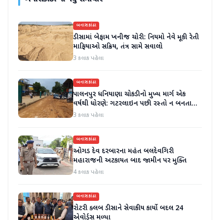
બનાસકાંઠા
ડીસામાં બેફામ ખનીજ ચોરી: નિયમો નેવે મૂકી રેતી
માફિયાઓ સક્રિય, તંત્ર સામે સવાલો
3 કલાક પહેલા
બનાસકાંઠા
પાલનપુર ધનિયાણા ચોકડીનો મુખ્ય માર્ગ એક
વર્ષથી ધોરણે: ગટરલાઇન પછી રસ્તો ન બનતા
હાલાકી
3 કલાક પહેલા
બનાસકાંઠા
ઓગડ દેવ દરબારના મહંત બલદેવગિરી
મહારાજની અટકાયત બાદ જામીન પર મુક્તિ
4 કલાક પહેલા
બનાસકાંઠા
રોટરી ક્લબ ડીસાને સેવાકીય કાર્યો બદલ 24
એવોર્ડ્સ મળ્યા