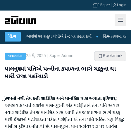
E-Paper
|
Login
લીકના આરોપો પર રાહુલ ગાંધીએ કેન્દ્ર પર પ્રહાર કર્યા
બ્રેકિંગ
●
હિંમતનગરમાં રહસ્યમય વાયર
25 મે, 2025
|
Super Admin
Bookmark
બનાસકાંઠા
પાલનપુરમાં પતિએ પત્નીના કપાળના ભાગે ચક્કુના ઘા
મારી ઇજા પહોંચાડી
તું ગમતી નથી તેમ કહી શારીરિક અને માનસિક ત્રાસ અપાતા ફરિયાદ;
અમદાવાદ ખાતે લગ્ન કરેલ પાલનપુરની એક પરણિતાને તેના પતિ અવાર
નવાર શારીરિક તેમજ માનસિક ત્રાસ આપી તેમજ કપાળના ભાગે ચકકુ
મારી ઈજાઓ પહોંચાડતા પડીત પરણિતા એ તેના પતિ સહિત ત્રણ વિરૂદ્ધ
પોલીસ ફરિયાદ નોંધાવી છે. પાલનપુરના માન સરોવર રોડ પર આવેલ