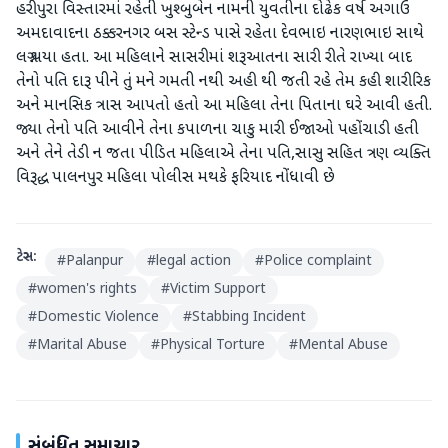
હરીપુરા વિસ્તારમાં રહેતી ખુશ્બુબેન નામની યુવતીના દોઢેક વર્ષ અગાઉ
અમદાવાદના ઠક્કરનગર બસ સ્ટેન્ડ પાસે રહેતા દેવભાઇ નારણભાઇ સાથે
લગ્ન થયા હતા. આ મહિલાને સાસરીમાં શરૂઆતના સારી રીતે રાખ્યા બાદ
તેનો પતિ દારૂ પીને તું મને ગમતી નથી અહી થી જતી રહે તેમ કહી શારીરિક
અને માનસિક ત્રાસ આપતો હતો આ મહિલા તેના પિતાના ઘરે આવી હતી.
જ્યા તેનો પતિ આવીને તેના કપાળના ચાકુ મારી ઈજાઓ પહોંચાડી હતી
અને તેને તેડી ન જતા પીડિત મહિલાએ તેના પતિ,સાસુ સહિત ત્રણ વ્યક્તિ
વિરૂદ્ધ પાલનપુર મહિલા પોલીસ મથકે ફરિયાદ નોંધાવી છે
ટેગ્સ:
#
Palanpur
#
legal action
#
Police complaint
#
women's rights
#
Victim Support
#
Domestic Violence
#
Stabbing Incident
#
Marital Abuse
#
Physical Torture
#
Mental Abuse
સંબંધિત સમાચાર