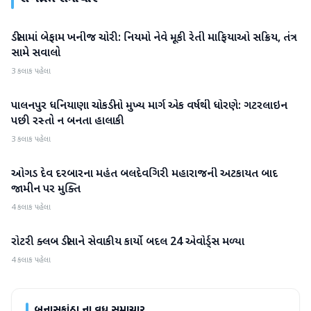
ડીસામાં બેફામ ખનીજ ચોરી: નિયમો નેવે મૂકી રેતી માફિયાઓ સક્રિય, તંત્ર
બનાસકાંઠા
સામે સવાલો
3 કલાક પહેલા
પાલનપુર ધનિયાણા ચોકડીનો મુખ્ય માર્ગ એક વર્ષથી ધોરણે: ગટરલાઇન
બનાસકાંઠા
પછી રસ્તો ન બનતા હાલાકી
3 કલાક પહેલા
ઓગડ દેવ દરબારના મહંત બલદેવગિરી મહારાજની અટકાયત બાદ
બનાસકાંઠા
જામીન પર મુક્તિ
4 કલાક પહેલા
રોટરી ક્લબ ડીસાને સેવાકીય કાર્યો બદલ 24 એવોર્ડ્સ મળ્યા
બનાસકાંઠા
4 કલાક પહેલા
બનાસકાંઠા
ના વધુ સમાચાર