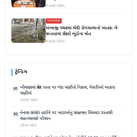
4 કલાક પહેલા
બનાસકાંઠા
અંબાજી પંથકમાં ભેદી રોગચાળાનો આતંક: બે
સપ્તાહમાં સેંકડો ભૂંડોના મોત
4 કલાક પહેલા
ટ્રેન્ડિંગ
ખીમાણામાં જાહેર રસ્તા પર ગંદા પાણીનો નિકાલ, વેપારીઓ આકરા
01
પાણીએ
4 કલાક પહેલા
નેનાવા-સાંચોર હાઈવે પર ખાડાઓનું સામ્રાજ્ય બિસ્માર રસ્તાથી
02
વાહનચાલકો પરેશાન
2 દિવસ પહેલા