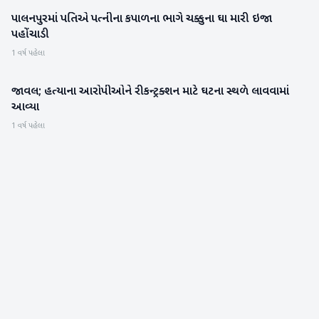
પાલનપુરમાં પતિએ પત્નીના કપાળના ભાગે ચક્કુના ઘા મારી ઇજા
બનાસકાંઠા
પહોંચાડી
1 વર્ષ પહેલા
જાવલ; હત્યાના આરોપીઓને રીકન્ટ્રક્શન માટે ઘટના સ્થળે લાવવામાં
બનાસકાંઠા
આવ્યા
1 વર્ષ પહેલા