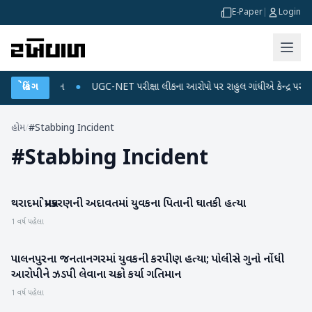
E-Paper
|
Login
અને ડેટા પ્લાન
બ્રેકિંગ
●
UGC-NET પરીક્ષા લીકના આરોપો પર રાહુલ ગાંધીએ કેન્દ્ર પર પ્રહાર 
હોમ
/
#Stabbing Incident
#
Stabbing Incident
થરાદમાં પ્રેમપ્રકરણની અદાવતમાં યુવકના પિતાની ઘાતકી હત્યા
બનાસકાંઠા
1 વર્ષ પહેલા
પાલનપુરના જનતાનગરમાં યુવકની કરપીણ હત્યા; પોલીસે ગુનો નોંધી
બનાસકાંઠા
આરોપીને ઝડપી લેવાના ચક્રો કર્યા ગતિમાન
1 વર્ષ પહેલા