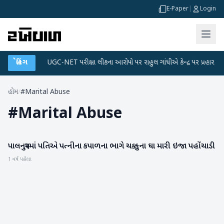
E-Paper
|
Login
ા પ્લાન
બ્રેકિંગ
●
UGC-NET પરીક્ષા લીકના આરોપો પર રાહુલ ગાંધીએ કેન્દ્ર પર પ્રહાર કર્યા
હોમ
/
#Marital Abuse
#
Marital Abuse
પાલનપુરમાં પતિએ પત્નીના કપાળના ભાગે ચક્કુના ઘા મારી ઇજા પહોંચાડી
બનાસકાંઠા
1 વર્ષ પહેલા