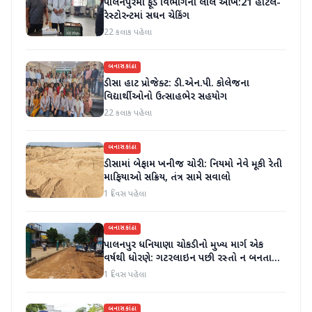
પાલનપુરમાં ફૂડ વિભાગની લાલ આંખ:21 હોટેલ-
રેસ્ટોરન્ટમાં સઘન ચેકિંગ
22 કલાક પહેલા
બનાસકાંઠા
ડીસા હાટ પ્રોજેક્ટ: ડી.એન.પી. કોલેજના
વિદ્યાર્થીઓનો ઉત્સાહભેર સહયોગ
22 કલાક પહેલા
બનાસકાંઠા
ડીસામાં બેફામ ખનીજ ચોરી: નિયમો નેવે મૂકી રેતી
માફિયાઓ સક્રિય, તંત્ર સામે સવાલો
1 દિવસ પહેલા
બનાસકાંઠા
પાલનપુર ધનિયાણા ચોકડીનો મુખ્ય માર્ગ એક
વર્ષથી ધોરણે: ગટરલાઇન પછી રસ્તો ન બનતા
હાલાકી
1 દિવસ પહેલા
બનાસકાંઠા