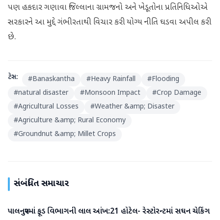
પણ હકદાર ગણાવા જિલ્લાના ગ્રામજનો અને ખેડૂતોના પ્રતિનિધિઓએ
સરકારને આ મુદ્દે ગંભીરતાથી વિચાર કરી યોગ્ય નીતિ ઘડવા અપીલ કરી
છે.
ટેગ્સ:
#
Banaskantha
#
Heavy Rainfall
#
Flooding
#
natural disaster
#
Monsoon Impact
#
Crop Damage
#
Agricultural Losses
#
Weather &amp; Disaster
#
Agriculture &amp; Rural Economy
#
Groundnut &amp; Millet Crops
સંબંધિત સમાચાર
પાલનપુરમાં ફૂડ વિભાગની લાલ આંખ:21 હોટેલ- રેસ્ટોરન્ટમાં સઘન ચેકિંગ
બનાસકાંઠા