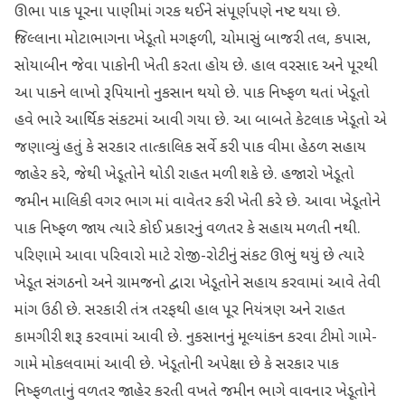
ઊભા પાક પૂરના પાણીમાં ગરક થઈને સંપૂર્ણપણે નષ્ટ થયા છે.
જિલ્લાના મોટાભાગના ખેડૂતો મગફળી, ચોમાસું બાજરી તલ, કપાસ,
સોયાબીન જેવા પાકોની ખેતી કરતા હોય છે. હાલ વરસાદ અને પૂરથી
આ પાકને લાખો રૂપિયાનો નુકસાન થયો છે. પાક નિષ્ફળ થતાં ખેડૂતો
હવે ભારે આર્થિક સંકટમાં આવી ગયા છે. આ બાબતે કેટલાક ખેડૂતો એ
જણાવ્યું હતું કે સરકાર તાત્કાલિક સર્વે કરી પાક વીમા હેઠળ સહાય
જાહેર કરે, જેથી ખેડૂતોને થોડી રાહત મળી શકે છે. હજારો ખેડૂતો
જમીન માલિકી વગર ભાગ માં વાવેતર કરી ખેતી કરે છે. આવા ખેડૂતોને
પાક નિષ્ફળ જાય ત્યારે કોઈ પ્રકારનું વળતર કે સહાય મળતી નથી.
પરિણામે આવા પરિવારો માટે રોજી-રોટીનું સંકટ ઊભું થયું છે ત્યારે
ખેડૂત સંગઠનો અને ગ્રામજનો દ્વારા ખેડૂતોને સહાય કરવામાં આવે તેવી
માંગ ઉઠી છે. સરકારી તંત્ર તરફથી હાલ પૂર નિયંત્રણ અને રાહત
કામગીરી શરૂ કરવામાં આવી છે. નુકસાનનું મૂલ્યાંકન કરવા ટીમો ગામે-
ગામે મોકલવામાં આવી છે. ખેડૂતોની અપેક્ષા છે કે સરકાર પાક
નિષ્ફળતાનું વળતર જાહેર કરતી વખતે જમીન ભાગે વાવનાર ખેડૂતોને