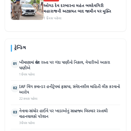
ઓગડ દેવ દરબારના મહંત બલદેવગિરી
મહારાજની અટકાયત બાદ જામીન પર મુક્તિ
1 દિવસ પહેલા
ટ્રેન્ડિંગ
ખીમાણામાં જાહેર રસ્તા પર ગંદા પાણીનો નિકાલ, વેપારીઓ આકરા
01
પાણીએ
1 દિવસ પહેલા
IAF વિંગ કમાન્ડર હનીટ્રેપમાં ફસાયા, સંવેદનશીલ માહિતી લીક કરવાનો
02
આરોપ
22 કલાક પહેલા
નેનાવા-સાંચોર હાઈવે પર ખાડાઓનું સામ્રાજ્ય બિસ્માર રસ્તાથી
03
વાહનચાલકો પરેશાન
3 દિવસ પહેલા