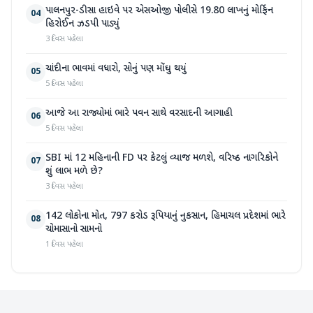
પાલનપુર-ડીસા હાઇવે પર એસઓજી પોલીસે 19.80 લાખનું મોર્ફિન
04
હિરોઈન ઝડપી પાડ્યું
3 દિવસ પહેલા
ચાંદીના ભાવમાં વધારો, સોનું પણ મોંઘુ થયું
05
5 દિવસ પહેલા
આજે આ રાજ્યોમાં ભારે પવન સાથે વરસાદની આગાહી
06
5 દિવસ પહેલા
SBI માં 12 મહિનાની FD પર કેટલું વ્યાજ મળશે, વરિષ્ઠ નાગરિકોને
07
શું લાભ મળે છે?
3 દિવસ પહેલા
142 લોકોના મોત, 797 કરોડ રૂપિયાનું નુકસાન, હિમાચલ પ્રદેશમાં ભારે
08
ચોમાસાનો સામનો
1 દિવસ પહેલા