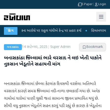
E-Paper
|
Login
ા લીકના આરોપો પર રાહુલ ગાંધીએ કેન્દ્ર પર પ્રહાર કર્યા
બ્રેકિંગ
●
હિંમતનગરમાં રહસ્યમય વા
14 સપ્ટેમ્બર, 2025
|
Super Admin
Bookmark
બનાસકાંઠા
બનાસકાંઠા જિલ્લામાં ભારે વરસાદ ને લઇ ખેતી પાકોને
નુકસાન ખેડૂતોને સહાયની માંગ
બનાસકાંઠા જિલ્લામાં છેલ્લા કેટલાંક દિવસથી વરસેલા અતિભારે
વરસાદને કારણે સમગ્ર જિલ્લામાં નદી-નાળા છલકાઈ ગયા છે. અનેક
ગામોમાં ઘરોમાં પાણી ઘુસી જતાં સામાન્ય જીવન પ્રભાવિત થયું છે.
સૌથી વધુ નુકસાન ખેડૂતોને સહન કરવું પડી રહ્યું છે કારણ કે ખેડૂતોના