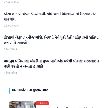
22 કલાક પહેલા
ડીસા હાટ પ્રોજેક્ટ: ડી.એન.પી. કોલેજના વિદ્યાર્થીઓનો ઉત્સાહભેર
બનાસકાંઠા
સહયોગ
22 કલાક પહેલા
ડીસામાં બેફામ ખનીજ ચોરી: નિયમો નેવે મૂકી રેતી માફિયાઓ સક્રિય,
બનાસકાંઠા
તંત્ર સામે સવાલો
1 દિવસ પહેલા
પાલનપુર ધનિયાણા ચોકડીનો મુખ્ય માર્ગ એક વર્ષથી ધોરણે: ગટરલાઇન
બનાસકાંઠા
પછી રસ્તો ન બનતા હાલાકી
1 દિવસ પહેલા
બનાસકાંઠા
ના વધુ સમાચાર
બનાસકાંઠા