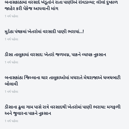
બનાસકાંઠામાં વરસાદે ખેડૂતોને રાતા પાણીએ રોવડાવ્યા; લીલો દુષ્કાળ
બનાસકાંઠા
જાહેર કરી પેકેજ આપવાની માંગ
1 વર્ષ પહેલા
મુડેઠા પંથકમાં ખેતરોમાં વરસાદી પાણી ભરાયાં...!
બનાસકાંઠા
1 વર્ષ પહેલા
ડીસા તાલુકામાં વરસાદ: ખેતરો જળમગ્ન, પાકને વ્યાપક નુકસાન
બનાસકાંઠા
1 વર્ષ પહેલા
બનાસકાંઠા જિલ્લાના ચાર તાલુકાઓમાં મધરાતે મેઘરાજાએ ધબધબાટી
બનાસકાંઠા
બોલાવી
1 વર્ષ પહેલા
ડીસાના ઢુવા ગામ પાસે રાત્રે વરસાદથી ખેતરોમાં પાણી ભરાયા: મગફળી
બનાસકાંઠા
અને જુવારના પાકને નુકસાન
1 વર્ષ પહેલા