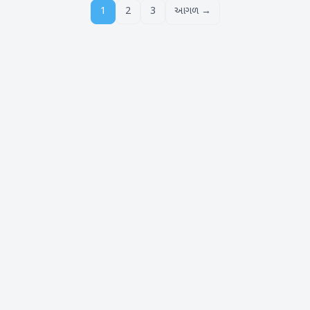
1
2
3
આગળ →