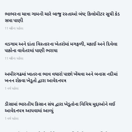
ભાભરના ચાત્રા ગામની ચારે બાજુ રસ્તાઓ બંધ; કિલોમીટર સુધી કેડ
બનાસકાંઠા
સમા પાણી
11 મહિના પહેલા
વડગામ અને દાંતા વિસ્તારના ખેતરોમાં મગફળી, મકાઈ અને દિવેલા
બનાસકાંઠા
પાકોના વાવેતરમાં પાણી ભરાયા
11 મહિના પહેલા
અમીરગઢમાં ખાતરના ભાવ વધારો પાછો ખેંચવા અને બનાસ નદીમાં
બનાસકાંઠા
ખનન રોકવા ખેડૂતો દ્વારા આવેદનપત્ર
1 વર્ષ પહેલા
ડીસામાં ભારતીય કિસાન સંઘ દ્વારા ખેડૂતોના વિવિધ મુદ્દાઓને લઈ
બનાસકાંઠા
આવેદનપત્ર આપવામાં આવ્યું
1 વર્ષ પહેલા