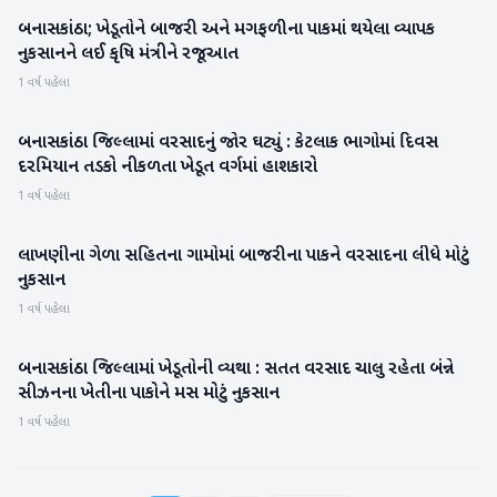
બનાસકાંઠા; ખેડૂતોને બાજરી અને મગફળીના પાકમાં થયેલા વ્યાપક
બનાસકાંઠા
નુકસાનને લઈ કૃષિ મંત્રીને રજૂઆત
1 વર્ષ પહેલા
બનાસકાંઠા જિલ્લામાં વરસાદનું જોર ઘટ્યું : કેટલાક ભાગોમાં દિવસ
બનાસકાંઠા
દરમિયાન તડકો નીકળતા ખેડૂત વર્ગમાં હાશકારો
1 વર્ષ પહેલા
લાખણીના ગેળા સહિતના ગામોમાં બાજરીના પાકને વરસાદના લીધે મોટું
બનાસકાંઠા
નુકસાન
1 વર્ષ પહેલા
બનાસકાંઠા જિલ્લામાં ખેડૂતોની વ્યથા : સતત વરસાદ ચાલુ રહેતા બંન્ને
બનાસકાંઠા
સીઝનના ખેતીના પાકોને મસ મોટું નુકસાન
1 વર્ષ પહેલા