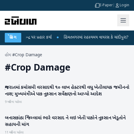
E-Paper
|
Login
ધીએ કેન્દ્ર પર પ્રહાર કર્યા
બ્રેકિંગ
●
હિંમતનગરમાં રહસ્યમય વાયરસ કે ચાંદીપુરા? 6 બાળક
હોમ
/
#Crop Damage
#
Crop Damage
ગુજરાતમાં કમોસમી વરસાદથી ૧૦ લાખ હેક્ટરથી વધુ ખેતીલાયક જમીનનો
ગુજરાત
નાશ; મુખ્યમંત્રીએ પાક નુકસાન સર્વેક્ષણનો આપ્યો આદેશ
9 મહિના પહેલા
બનાસકાંઠા જિલ્લામાં ભારે વરસાદ ને લઇ ખેતી પાકોને નુકસાન ખેડૂતોને
બનાસકાંઠા
સહાયની માંગ
11 મહિના પહેલા