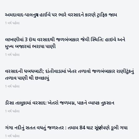
અમદાવાદ-પાલનપુર હાઈવે પર ભારે વરસાદને કારણે ટ્રાફિક જામ
બનાસકાંઠા
1 વર્ષ પહેલા
લાખણીમાં 3 ઇંચ વરસાદથી જળબંબાકાર જેવી સ્થિતિ: હાઇવે અને
બનાસકાંઠા
મુખ્ય બજારમાં ભરાયા પાણી
1 વર્ષ પહેલા
વરસાદની ધબધબાટી; દાંતીવાડામાં ખેતર તળાવો જળબંબાકાર રાણીટુંકનું
બનાસકાંઠા
તળાવ પાણી થી છલકાયું
1 વર્ષ પહેલા
ડીસા તાલુકામાં વરસાદ: ખેતરો જળમગ્ન, પાકને વ્યાપક નુકસાન
બનાસકાંઠા
1 વર્ષ પહેલા
ગંગા નદીનું સતત વધતું જળસ્તર : તમામ 84 ઘાટ સંપૂર્ણપણે ડૂબી ગયા
રાષ્ટ્રીય
1 વર્ષ પહેલા