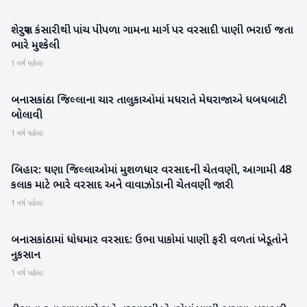
શેરપુરા કંસારીથી પાંચ પીપળા ગામના માર્ગ પર વરસાદી પાણી ભરાઈ જતા
બનાસકાંઠા
ભારે મુશ્કેલી
1 વર્ષ પહેલા
બનાસકાંઠા જિલ્લાના ચાર તાલુકાઓમાં મધરાતે મેઘરાજાએ ધબધબાટી
બનાસકાંઠા
બોલાવી
1 વર્ષ પહેલા
બિહાર: ઘણા જિલ્લાઓમાં મુશળધાર વરસાદની ચેતવણી, આગામી 48
રાષ્ટ્રીય
કલાક માટે ભારે વરસાદ અને વાવાઝોડાની ચેતવણી જારી
1 વર્ષ પહેલા
બનાસકાંઠામાં ધોધમાર વરસાદ: ઉભા પાકોમાં પાણી ફરી વળતાં ખેડૂતોને
બનાસકાંઠા
નુકસાન
1 વર્ષ પહેલા