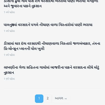
ડીસાના ઢુવા ગામ પાસે રાત્રે વરસાદથી ખેતરોમાં પાણી ભરાયા: મગફળી
બનાસકાંઠા
અને જુવારના પાકને નુકસાન
1 વર્ષ પહેલા
પાલનપુરમાં વરસાદને પગલે નીચાણ વાળા વિસ્તારોમાં પાણી ભરાયા
બનાસકાંઠા
1 વર્ષ પહેલા
ડીસામાં ચાર ઇંચ વરસાદથી નીચાણવાળા વિસ્તારો જળબંબાકાર, તંત્રના
બનાસકાંઠા
પ્રિ-મોન્સૂન પ્લાનની પોલ ખુલી
1 વર્ષ પહેલા
લાખણીના ગેળા સહિતના ગામોમાં બાજરીના પાકને વરસાદના લીધે મોટું
બનાસકાંઠા
નુકસાન
1 વર્ષ પહેલા
1
2
આગળ →