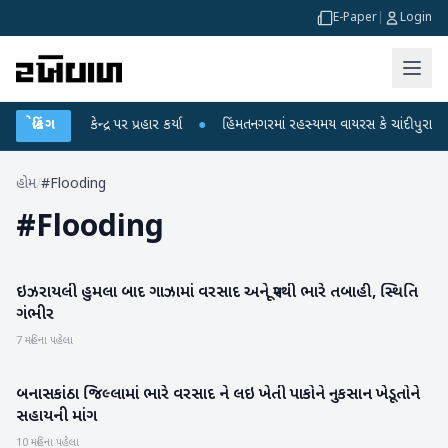
E-Paper
|
Login
ાંધીએ કેન્દ્ર પર પ્રહાર કર્યા
બ્રેકિંગ
●
હિંમતનગરમાં રહસ્યમય વાયરસ કે ચાંદીપુરા? 6 બા
હોમ
/
#Flooding
#
Flooding
ઇઝરાયલી હુમલા બાદ ગાઝામાં વરસાદ અને પૂરથી ભારે તબાહી, સ્થિતિ
રાષ્ટ્રીય
ગંભીર
7 મહિના પહેલા
બનાસકાંઠા જિલ્લામાં ભારે વરસાદ ને લઇ ખેતી પાકોને નુકસાન ખેડૂતોને
બનાસકાંઠા
સહાયની માંગ
10 મહિના પહેલા