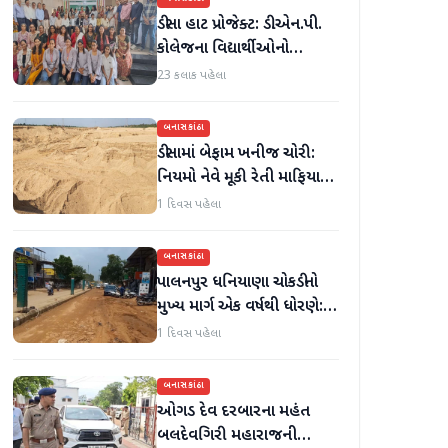
ડીસા હાટ પ્રોજેક્ટ: ડી.એન.પી.
કોલેજના વિદ્યાર્થીઓનો
ઉત્સાહભેર સહયોગ
23 કલાક પહેલા
બનાસકાંઠા
ડીસામાં બેફામ ખનીજ ચોરી:
નિયમો નેવે મૂકી રેતી માફિયાઓ
સક્રિય, તંત્ર સામે સવાલો
1 દિવસ પહેલા
બનાસકાંઠા
પાલનપુર ધનિયાણા ચોકડીનો
મુખ્ય માર્ગ એક વર્ષથી ધોરણે:
ગટરલાઇન પછી રસ્તો ન
1 દિવસ પહેલા
બનતા હાલાકી
બનાસકાંઠા
ઓગડ દેવ દરબારના મહંત
બલદેવગિરી મહારાજની