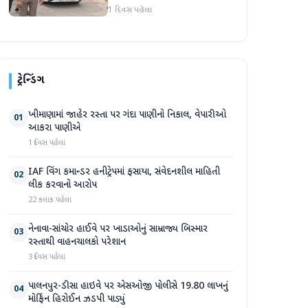
અટકાયત બાદ જામીન પર
1 દિવસ પહેલા
મુક્તિ
ટ્રેન્ડિંગ
ખીમાણામાં જાહેર રસ્તા પર ગંદા પાણીનો નિકાલ, વેપારીઓ
01
આકરા પાણીએ
1 દિવસ પહેલા
IAF વિંગ કમાન્ડર હનીટ્રેપમાં ફસાયા, સંવેદનશીલ માહિતી
02
લીક કરવાનો આરોપ
22 કલાક પહેલા
નેનાવા-સાંચોર હાઈવે પર ખાડાઓનું સામ્રાજ્ય બિસ્માર
03
રસ્તાથી વાહનચાલકો પરેશાન
3 દિવસ પહેલા
પાલનપુર-ડીસા હાઇવે પર એસઓજી પોલીસે 19.80 લાખનું
04
મોર્ફિન હિરોઈન ઝડપી પાડ્યું