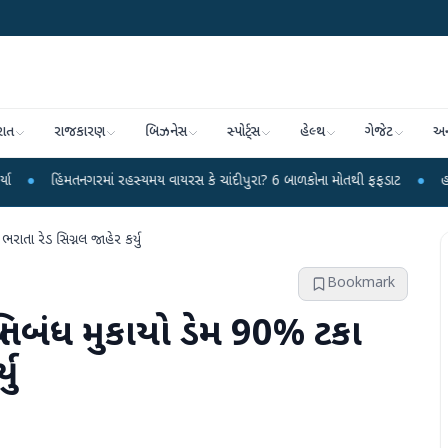
રાત
રાજકારણ
બિઝનેસ
સ્પોર્ટ્સ
હેલ્થ
ગેજેટ
અન
નગરમાં રહસ્યમય વાયરસ કે ચાંદીપુરા? 6 બાળકોના મોતથી ફફડાટ
●
હવામાન વિભાગે 18
ભરાતા રેડ સિગ્નલ જાહેર કર્યુ
Bookmark
 પ્રતિબંધ મુકાયો ડેમ 90% ટકા
યુ