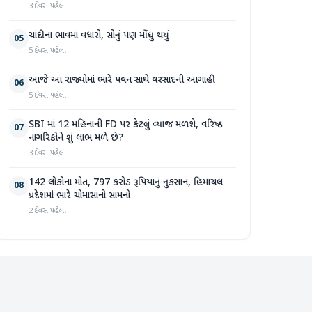
3 દિવસ પહેલા
ચાંદીના ભાવમાં વધારો, સોનું પણ મોંઘુ થયું
05
5 દિવસ પહેલા
આજે આ રાજ્યોમાં ભારે પવન સાથે વરસાદની આગાહી
06
5 દિવસ પહેલા
SBI માં 12 મહિનાની FD પર કેટલું વ્યાજ મળશે, વરિષ્ઠ
07
નાગરિકોને શું લાભ મળે છે?
3 દિવસ પહેલા
142 લોકોના મોત, 797 કરોડ રૂપિયાનું નુકસાન, હિમાચલ
08
પ્રદેશમાં ભારે ચોમાસાનો સામનો
2 દિવસ પહેલા