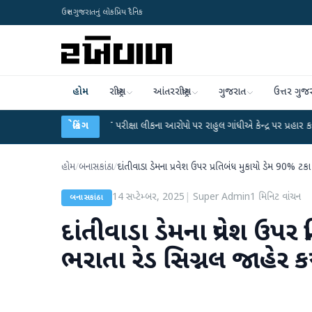
ઉત્તર ગુજરાતનું લોકપ્રિય દૈનિક
હોમ
રાષ્ટ્રીય
આંતરરાષ્ટ્રીય
ગુજરાત
ઉત્તર ગુજ
●
UGC-NET પરીક્ષા લીકના આરોપો પર રાહુલ ગાંધીએ કેન્દ્ર પર પ્રહાર કર્યા
બ્રેકિંગ
●
હિંમત
હોમ
/
બનાસકાંઠા
/
દાંતીવાડા ડેમના પ્રવેશ ઉપર પ્રતિબંધ મુકાયો ડેમ 90% ટકા 
14 સપ્ટેમ્બર, 2025
|
Super Admin
1
મિનિટ વાંચન
બનાસકાંઠા
દાંતીવાડા ડેમના પ્રવેશ ઉપર
ભરાતા રેડ સિગ્નલ જાહેર કર્