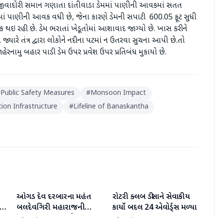
જીવાદોરી સમાન ગણાતા દાંતીવાડા ડેમમાં પાણીની આવકમાં સતત
ાં પાણીની આવક વધી છે, જેના કારણે ડેમની સપાટી 600.05 ફૂટ સુધી
થઇ રહી છે. ડેમ ભરાતાં ખેડૂતોમાં આશાવાદ જાગ્યો છે. ખાસ કરીને
જ્યારે તંત્ર દ્વારા લોકોને નદીના પટમાં ન ઉતરવા સુચના આપી છે.તો
હેરનામુ બહાર પાડી ડેમ ઉપર પ્રવેશ ઉપર પ્રતિબંધ મુકાયો છે.
#
Public Safety Measures
#
Monsoon Impact
ation Infrastructure
#
Lifeline of Banaskantha
ઓગડ દેવ દરબારના મહંત
રોટરી ક્લબ ડીસાને સેવાકીય
બનાસકાંઠા
બનાસકાંઠા
:
બલદેવગિરી મહારાજની
કાર્યો બદલ 24 એવોર્ડ્સ મળ્યા