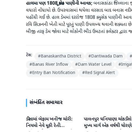
હાલમા પણ 1808 ક્યૂસેક પાણીની આવક;
બનાસકાંઠા જિલ્લાના 
વધારો નોંધાયો છે. ઉપરવાસમાં થયેલા વરસાદ બાદ બનાસ નદીમ
પહોંચી ગઈ છે. હાલ ડેમમાં દરરોજ 1808 ક્યુસેક પાણીની આવક 
રવિ સિઝનની ખેતી માટે પૂરતું પાણી ઉપલબ્ધ થવાની શક્યતા છે. 
બીજી તરફ ડેમ જોવા માટે લોકોની ભીડ ઉમટતાં કલેક્ટર દ્વારા જા
ટેગ્સ:
#
Banaskantha District
#
Dantiwada Dam
#
Banas River Inflow
#
Dam Water Level
#
Irrig
#
Entry Ban Notification
#
Red Signal Alert
સંબંધિત સમાચાર
ડીસામાં બેફામ ખનીજ ચોરી:
પાલનપુર ધનિયાણા ચોકડીનો
બનાસકાંઠા
બનાસકાંઠા
નિયમો નેવે મૂકી રેતી
મુખ્ય માર્ગ એક વર્ષથી ધોરણે