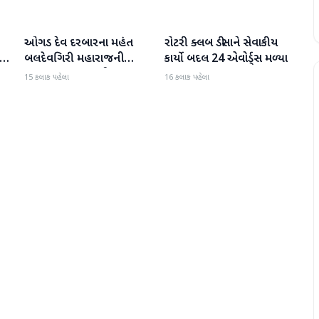
ઓગડ દેવ દરબારના મહંત
રોટરી ક્લબ ડીસાને સેવાકીય
બનાસકાંઠા
બનાસકાંઠા
:
બલદેવગિરી મહારાજની
કાર્યો બદલ 24 એવોર્ડ્સ મળ્યા
અટકાયત બાદ જામીન પર
15 કલાક પહેલા
16 કલાક પહેલા
મુક્તિ