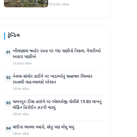
સપ્તાહમાં સેંકડો ભૂંડોના મોત
16 કલાક પહેલા
ટ્રેન્ડિંગ
ખીમાણામાં જાહેર રસ્તા પર ગંદા પાણીનો નિકાલ, વેપારીઓ
01
આકરા પાણીએ
16 કલાક પહેલા
નેનાવા-સાંચોર હાઈવે પર ખાડાઓનું સામ્રાજ્ય બિસ્માર
02
રસ્તાથી વાહનચાલકો પરેશાન
2 દિવસ પહેલા
પાલનપુર-ડીસા હાઇવે પર એસઓજી પોલીસે 19.80 લાખનું
03
મોર્ફિન હિરોઈન ઝડપી પાડ્યું
2 દિવસ પહેલા
ચાંદીના ભાવમાં વધારો, સોનું પણ મોંઘુ થયું
04
3 દિવસ પહેલા