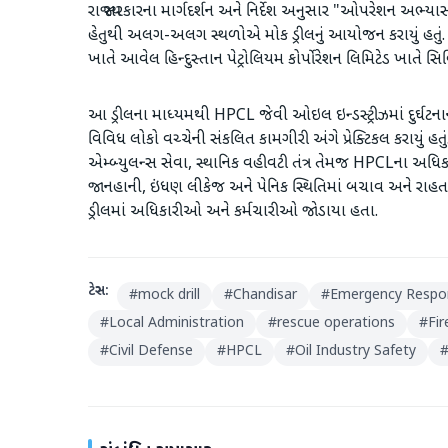
રાજ્ય સરકારના માર્ગદર્શન અને નિર્દેશ અનુસાર "ઓપરેશન અભ્યાસ"
હેતુથી અલગ-અલગ સ્થળોએ મોક ડ્રીલનું આયોજન કરાયું હતું. 
ખાતે આવેલ હિન્દુસ્તાન પેટ્રોલિયમ કોર્પોરેશન લિમિટેડ ખાતે સિ
આ ડ્રીલના માધ્યમથી HPCL જેવી ઓઇલ ઇન્ડસ્ટ્રીઝમાં દુર્ઘટના
વિવિધ લોકો વચ્ચેની સંકલિત કામગીરી અંગે પ્રેક્ટિકલ કરાયું હ
એમ્બ્યુલન્સ સેવા, સ્થાનિક વહીવટી તંત્ર તેમજ HPCLના અ
જાનહાની, ઇંધણ લીકેજ અને પેનિક સ્થિતિમાં બચાવ અને રાહત માટ
ડ્રીલમાં અધિકારીઓ અને કર્મચારીઓ જોડાયા હતા.
ટેગ્સ:
#
mock drill
#
Chandisar
#
Emergency Respo
#
Local Administration
#
rescue operations
#
Fir
#
Civil Defense
#
HPCL
#
Oil Industry Safety