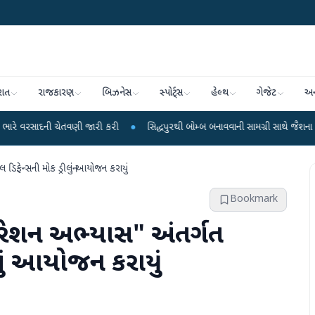
રાત
રાજકારણ
બિઝનેસ
સ્પોર્ટ્સ
હેલ્થ
ગેજેટ
અન
 ચેતવણી જારી કરી
●
સિદ્ધપુરથી બોમ્બ બનાવવાની સામગ્રી સાથે જૈશના 5 શંકાસ્પદ આત
ફેન્સની મોક ડ્રીલનું આયોજન કરાયું
Bookmark
ેશન અભ્યાસ" અંતર્ગત
નું આયોજન કરાયું