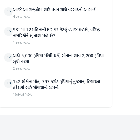
આજે આ રાજ્યોમાં ભારે પવન સાથે વરસાદની આગાહી
05
4 દિવસ પહેલા
SBI માં 12 મહિનાની FD પર કેટલું વ્યાજ મળશે, વરિષ્ઠ
06
નાગરિકોને શું લાભ મળે છે?
1 દિવસ પહેલા
ચાંદી 5,000 રૂપિયા મોંઘી થઈ, સોનાના ભાવ 2,200 રૂપિયા
07
સુધી વધ્યા
2 દિવસ પહેલા
142 લોકોના મોત, 797 કરોડ રૂપિયાનું નુકસાન, હિમાચલ
08
પ્રદેશમાં ભારે ચોમાસાનો સામનો
16 કલાક પહેલા