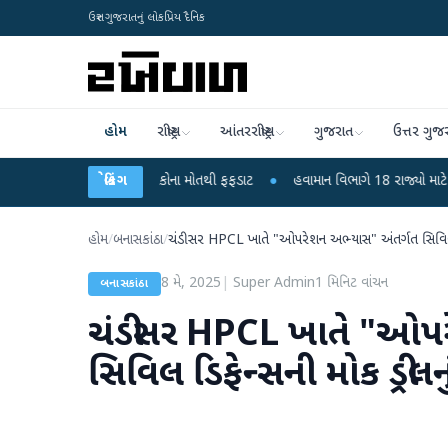
ઉત્તર ગુજરાતનું લોકપ્રિય દૈનિક
હોમ
રાષ્ટ્રીય
આંતરરાષ્ટ્રીય
ગુજરાત
ઉત્તર ગુજ
ંદીપુરા? 6 બાળકોના મોતથી ફફડાટ
બ્રેકિંગ
●
હવામાન વિભાગે 18 રાજ્યો માટે ભારે વરસાદની
હોમ
/
બનાસકાંઠા
/
ચંડીસર HPCL ખાતે "ઓપરેશન અભ્યાસ" અંતર્ગત સિવિલ ડિ
8 મે, 2025
|
Super Admin
1
મિનિટ વાંચન
બનાસકાંઠા
ચંડીસર HPCL ખાતે "ઓપર
સિવિલ ડિફેન્સની મોક ડ્રીલ