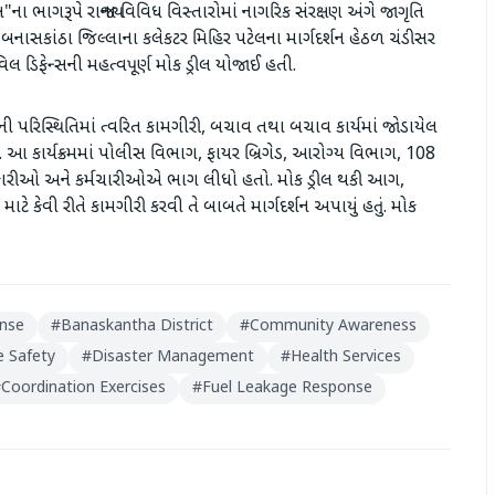
ના ભાગરૂપે રાજ્યના વિવિધ વિસ્તારોમાં નાગરિક સંરક્ષણ અંગે જાગૃતિ
બનાસકાંઠા જિલ્લાના કલેકટર મિહિર પટેલના માર્ગદર્શન હેઠળ ચંડીસર
વિલ ડિફેન્સની મહત્વપૂર્ણ મોક ડ્રીલ યોજાઈ હતી.
ની પરિસ્થિતિમાં ત્વરિત કામગીરી, બચાવ તથા બચાવ કાર્યમાં જોડાયેલ
તું. આ કાર્યક્રમમાં પોલીસ વિભાગ, ફાયર બ્રિગેડ, આરોગ્ય વિભાગ, 108
ધિકારીઓ અને કર્મચારીઓએ ભાગ લીધો હતો. મોક ડ્રીલ થકી આગ,
ે કેવી રીતે કામગીરી કરવી તે બાબતે માર્ગદર્શન અપાયું હતું. મોક
nse
#
Banaskantha District
#
Community Awareness
e Safety
#
Disaster Management
#
Health Services
#
Coordination Exercises
#
Fuel Leakage Response