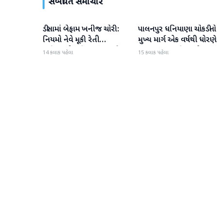
સંબંધિત સમાચાર
ડીસામાં બેફામ ખનીજ ચોરી:
પાલનપુર ધનિયાણા ચોકડીનો
બનાસકાંઠા
બનાસકાંઠા
નિયમો નેવે મૂકી રેતી
મુખ્ય માર્ગ એક વર્ષથી ધોરણે
માફિયાઓ સક્રિય, તંત્ર સામે
ગટરલાઇન પછી રસ્તો ન
14 કલાક પહેલા
15 કલાક પહેલા
સવાલો
બનતા હાલાકી