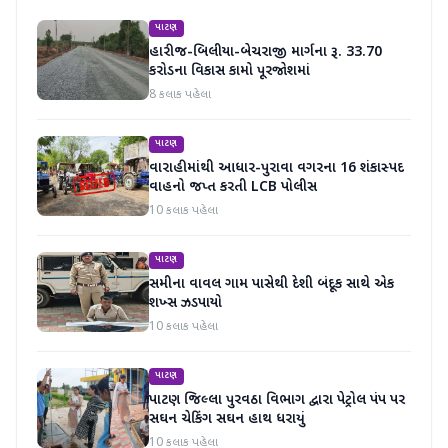
પાટણ
હારીજ-બિલીયા-બેચરાજી માર્ગના રૂ. 33.70
કરોડના વિકાસ કામો પૂરજોશમાં
8 કલાક પહેલા
પાટણ
વારાહીમાંથી આધાર-પુરાવા વગરના 16 શંકાસ્પદ
વાહનો જપ્ત કરતી LCB પોલીસ
10 કલાક પહેલા
પાટણ
સમીના વાવલ ગામ પાસેથી દેશી બંદૂક સાથે એક
શખ્સ ઝડપાયો
10 કલાક પહેલા
પાટણ
પાટણ જિલ્લા પુરવઠા વિભાગ દ્વારા પેટ્રોલ પંપ પર
સઘન ચેકિંગ સઘન હાથ ધરાયું
10 કલાક પહેલા