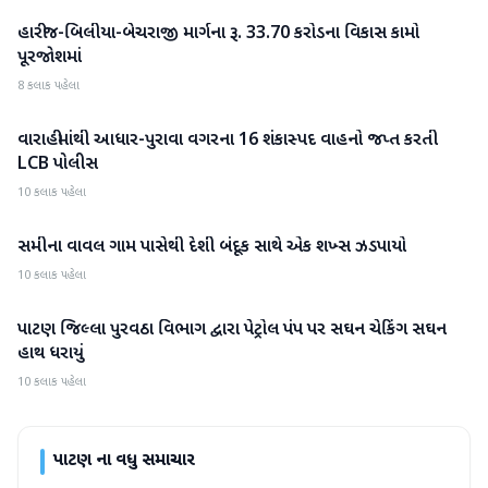
હારીજ-બિલીયા-બેચરાજી માર્ગના રૂ. 33.70 કરોડના વિકાસ કામો
પાટણ
પૂરજોશમાં
8 કલાક પહેલા
વારાહીમાંથી આધાર-પુરાવા વગરના 16 શંકાસ્પદ વાહનો જપ્ત કરતી
પાટણ
LCB પોલીસ
10 કલાક પહેલા
સમીના વાવલ ગામ પાસેથી દેશી બંદૂક સાથે એક શખ્સ ઝડપાયો
પાટણ
10 કલાક પહેલા
પાટણ જિલ્લા પુરવઠા વિભાગ દ્વારા પેટ્રોલ પંપ પર સઘન ચેકિંગ સઘન
પાટણ
હાથ ધરાયું
10 કલાક પહેલા
પાટણ
ના વધુ સમાચાર