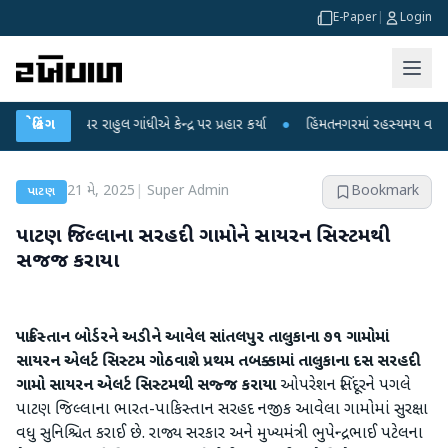
E-Paper
|
Login
 પર રાહુલ ગાંધીએ કેન્દ્ર પર પ્રહાર કર્યા
બ્રેકિંગ
●
હિંમતનગરમાં રહસ્યમય વાયરસ કે ચાંદી
21 મે, 2025
|
Super Admin
Bookmark
પાટણ
પાટણ જિલ્લાના સરહદી ગામોને સાયરન સિસ્ટમથી
સજજ કરાયા
પાકિસ્તાન બોર્ડરને અડીને આવેલ સાંતલપુર તાલુકાના ૭૧ ગામોમાં
સાયરન એલર્ટ સિસ્ટમ ગોઠવાશે
પ્રથમ તબક્કામાં તાલુકાના દસ સરહદી
ગામો સાયરન એલર્ટ સિસ્ટમથી સજ્જ કરાયા
ઓપરેશન સિંદૂરને પગલે
પાટણ જિલ્લાના ભારત-પાકિસ્તાન સરહદ નજીક આવેલા ગામોમાં સુરક્ષા
વધુ સુનિશ્ચિત કરાઈ છે. રાજ્ય સરકાર અને મુખ્યમંત્રી ભુપેન્દ્રભાઈ પટેલના