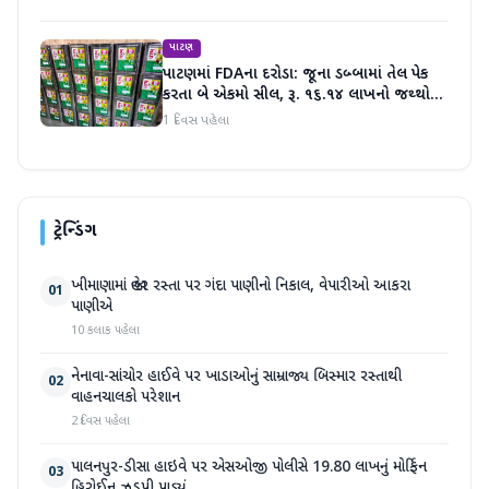
પાટણ
પાટણમાં FDAના દરોડા: જૂના ડબ્બામાં તેલ પેક
કરતા બે એકમો સીલ, રૂ. ૧૬.૧૪ લાખનો જથ્થો
જપ્ત
1 દિવસ પહેલા
ટ્રેન્ડિંગ
ખીમાણામાં જાહેર રસ્તા પર ગંદા પાણીનો નિકાલ, વેપારીઓ આકરા
01
પાણીએ
10 કલાક પહેલા
નેનાવા-સાંચોર હાઈવે પર ખાડાઓનું સામ્રાજ્ય બિસ્માર રસ્તાથી
02
વાહનચાલકો પરેશાન
2 દિવસ પહેલા
પાલનપુર-ડીસા હાઇવે પર એસઓજી પોલીસે 19.80 લાખનું મોર્ફિન
03
હિરોઈન ઝડપી પાડ્યું