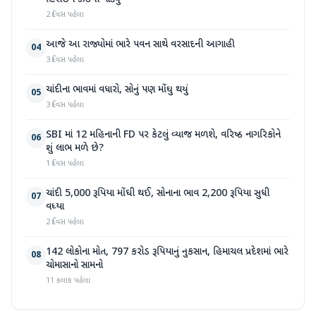
2 દિવસ પહેલા
આજે આ રાજ્યોમાં ભારે પવન સાથે વરસાદની આગાહી
04
3 દિવસ પહેલા
ચાંદીના ભાવમાં વધારો, સોનું પણ મોંઘુ થયું
05
3 દિવસ પહેલા
SBI માં 12 મહિનાની FD પર કેટલું વ્યાજ મળશે, વરિષ્ઠ નાગરિકોને
06
શું લાભ મળે છે?
1 દિવસ પહેલા
ચાંદી 5,000 રૂપિયા મોંઘી થઈ, સોનાના ભાવ 2,200 રૂપિયા સુધી
07
વધ્યા
2 દિવસ પહેલા
142 લોકોના મોત, 797 કરોડ રૂપિયાનું નુકસાન, હિમાચલ પ્રદેશમાં ભારે
08
ચોમાસાનો સામનો
11 કલાક પહેલા