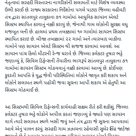
નેતૃત્વમાં સરહદી વિસ્તારના નાગરિકોની સલામતી માટે વિશેષ વ્યવસ્થા
ઉભી કરાઈ છે. રાજ્ય સરકારના નિર્દેશોના પગલે પાટણ જિલ્લા વહીવટી
તંત્ર દ્વારા સાંતલપુર તાલુકાના ૭૧ ગામોમાં આધુનિક સાયરન એલર્ટ
સિસ્ટમ સ્થાપિત કરવાનું નક્કી કરાયું છે, જેનાથી ગામ લોકોની સુરક્ષા વધુ
મજબૂત બની છે. હાલમાં પ્રથમ તબક્કામાં ૧૦ ગામોમાં સાયરન સિસ્ટમ
સ્થાપિત કરાઇ છે. બીજા તબક્કામાં ૨૨ ગામો અને ત્યારબાદ બાકીના
ગામોને પણ સાયરન એલર્ટ સિસ્ટમ થી સજજ કરવામાં આવશે. આ
સાયરન પાંચ કિલો મીટરની રેન્જ ધરાવે છે. જિલ્લા કલેકટર તુષાર ભટ્ટે
જણાવ્યું કે, સિવિલ ડિફેન્સની તૈયારીના ભાગરૂપે સાંતલપુર તાલુકાના ૭૧
ગામોમાં સાયરન સિસ્ટમ ગોઠવવાનું નક્કી કરવામાં આવ્યું છે. કોઈપણ
કુદરતી આપત્તિ કે યુદ્ધ જેવી પરિસ્થિતિમાં લોકોને જાગૃત કરી શકાય અને
લોકોને સલામત સ્થળે પહોંચી જવા સૂચના આપી શકાય એ હેતુથી આ
સિસ્ટમ ગોઠવાઈ છે.
આ સિસ્ટમથી સિવિલ ડિફેન્સની કાર્યવાહી સક્ષમ રીતે કરી શકીશું. જિલ્લા
કલેકટર તુષાર ભટ્ટે લોકોને અપીલ કરતાં જણાવ્યું કે જ્યારે પણ સાયરન
વાગે ત્યારે સલામત સ્થળે ખસી જવું અને તંત્ર દ્વારા જે સૂચના આપવામાં
આવે એનું પાલન કરવું. સરહદી ગામ ઝઝામના રહેવાસી સુમેર સિંહ જાડેજા