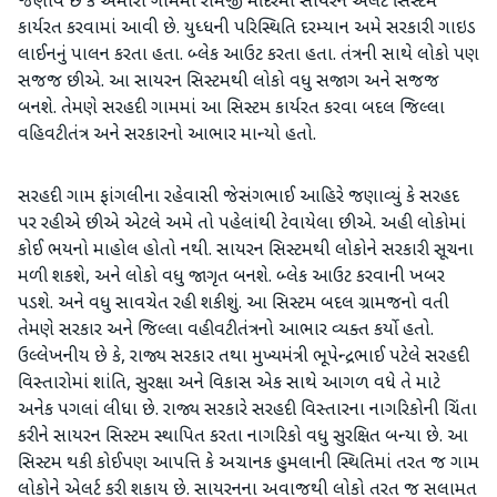
જણાવે છે કે અમારા ગામમાં રામજી મંદિરમાં સાયરન એલર્ટ સિસ્ટમ
કાર્યરત કરવામાં આવી છે. યુધ્ધની પરિસ્થિતિ દરમ્યાન અમે સરકારી ગાઇડ
લાઈનનું પાલન કરતા હતા. બ્લેક આઉટ કરતા હતા. તંત્રની સાથે લોકો પણ
સજજ છીએ. આ સાયરન સિસ્ટમથી લોકો વધુ સજાગ અને સજજ
બનશે. તેમણે સરહદી ગામમાં આ સિસ્ટમ કાર્યરત કરવા બદલ જિલ્લા
વહિવટીતંત્ર અને સરકારનો આભાર માન્યો હતો.
સરહદી ગામ ફાંગલીના રહેવાસી જેસંગભાઈ આહિરે જણાવ્યું કે સરહદ
પર રહીએ છીએ એટલે અમે તો પહેલાંથી ટેવાયેલા છીએ. અહી લોકોમાં
કોઈ ભયનો માહોલ હોતો નથી. સાયરન સિસ્ટમથી લોકોને સરકારી સૂચના
મળી શકશે, અને લોકો વધુ જાગૃત બનશે. બ્લેક આઉટ કરવાની ખબર
પડશે. અને વધુ સાવચેત રહી શકીશું. આ સિસ્ટમ બદલ ગ્રામજનો વતી
તેમણે સરકાર અને જિલ્લા વહીવટીતંત્રનો આભાર વ્યક્ત કર્યો હતો.
ઉલ્લેખનીય છે કે, રાજ્ય સરકાર તથા મુખ્યમંત્રી ભૂપેન્દ્રભાઈ પટેલે સરહદી
વિસ્તારોમાં શાંતિ, સુરક્ષા અને વિકાસ એક સાથે આગળ વધે તે માટે
અનેક પગલાં લીધા છે. રાજ્ય સરકારે સરહદી વિસ્તારના નાગરિકોની ચિંતા
કરીને સાયરન સિસ્ટમ સ્થાપિત કરતા નાગરિકો વધુ સુરક્ષિત બન્યા છે. આ
સિસ્ટમ થકી કોઈપણ આપત્તિ કે અચાનક હુમલાની સ્થિતિમાં તરત જ ગામ
લોકોને એલર્ટ કરી શકાય છે. સાયરનના અવાજથી લોકો તરત જ સલામત