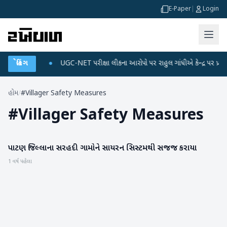
E-Paper
|
Login
ે ડેટા પ્લાન
બ્રેકિંગ
●
UGC-NET પરીક્ષા લીકના આરોપો પર રાહુલ ગાંધીએ કેન્દ્ર પર પ્રહાર કર્
હોમ
/
#Villager Safety Measures
#
Villager Safety Measures
પાટણ જિલ્લાના સરહદી ગામોને સાયરન સિસ્ટમથી સજજ કરાયા
પાટણ
1 વર્ષ પહેલા