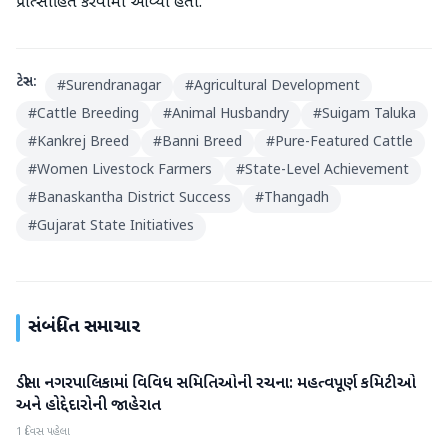
પ્રોત્સાહિત કરવામાં આવ્યા હતા.
ટેગ્સ:
#
Surendranagar
#
Agricultural Development
#
Cattle Breeding
#
Animal Husbandry
#
Suigam Taluka
#
Kankrej Breed
#
Banni Breed
#
Pure-Featured Cattle
#
Women Livestock Farmers
#
State-Level Achievement
#
Banaskantha District Success
#
Thangadh
#
Gujarat State Initiatives
સંબંધિત સમાચાર
ડીસા નગરપાલિકામાં વિવિધ સમિતિઓની રચના: મહત્વપૂર્ણ કમિટીઓ
બનાસકાંઠા
અને હોદ્દેદારોની જાહેરાત
1 દિવસ પહેલા