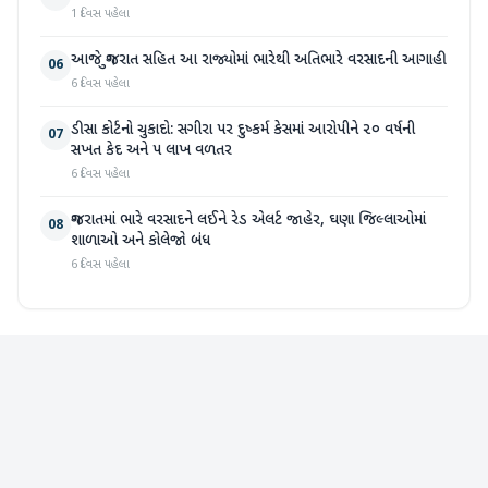
1 દિવસ પહેલા
આજે ગુજરાત સહિત આ રાજ્યોમાં ભારેથી અતિભારે વરસાદની આગાહી
06
6 દિવસ પહેલા
ડીસા કોર્ટનો ચુકાદો: સગીરા પર દુષ્કર્મ કેસમાં આરોપીને ૨૦ વર્ષની
07
સખત કેદ અને ૫ લાખ વળતર
6 દિવસ પહેલા
ગુજરાતમાં ભારે વરસાદને લઈને રેડ એલર્ટ જાહેર, ઘણા જિલ્લાઓમાં
08
શાળાઓ અને કોલેજો બંધ
6 દિવસ પહેલા