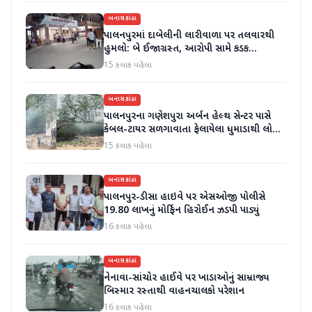
બનાસકાંઠા
પાલનપુરમાં દાબેલીની લારીવાળા પર તલવારથી
હુમલો: બે ઈજાગ્રસ્ત, આરોપી સામે કડક
કાર્યવાહીની માંગ
15 કલાક પહેલા
બનાસકાંઠા
પાલનપુરના ગણેશપુરા અર્બન હેલ્થ સેન્ટર પાસે
કેબલ-ટાયર સળગાવાતા ફેલાયેલા ધુમાડાથી લોકો
પરેશાન
15 કલાક પહેલા
બનાસકાંઠા
પાલનપુર-ડીસા હાઇવે પર એસઓજી પોલીસે
19.80 લાખનું મોર્ફિન હિરોઈન ઝડપી પાડ્યું
16 કલાક પહેલા
બનાસકાંઠા
નેનાવા-સાંચોર હાઈવે પર ખાડાઓનું સામ્રાજ્ય
બિસ્માર રસ્તાથી વાહનચાલકો પરેશાન
16 કલાક પહેલા