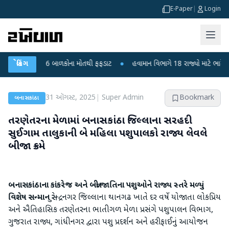
E-Paper
|
Login
ંદીપુરા? 6 બાળકોના મોતથી ફફડાટ
બ્રેકિંગ
●
હવામાન વિભાગે 18 રાજ્યો માટે ભારે વરસાદની 
31 ઑગસ્ટ, 2025
|
Super Admin
Bookmark
બનાસકાંઠા
તરણેતરના મેળામાં બનાસકાંઠા જિલ્લાના સરહદી
સુઈગામ તાલુકાની બે મહિલા પશુપાલકો રાજ્ય લેવલે
બીજા ક્રમે
બનાસકાંઠાના કાંકરેજ અને બન્ની જાતિના પશુઓને રાજ્ય સ્તરે મળ્યું
વિશેષ સન્માન
સુરેન્દ્રનગર જિલ્લાના થાનગઢ ખાતે દર વર્ષે યોજાતા લોકપ્રિય
અને ઐતિહાસિક તરણેતરના ભાતીગળ મેળા પ્રસંગે પશુપાલન વિભાગ,
ગુજરાત રાજ્ય, ગાંધીનગર દ્વારા પશુ પ્રદર્શન અને હરીફાઈનું આયોજન