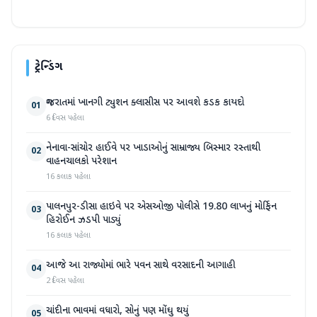
ટ્રેન્ડિંગ
ગુજરાતમાં ખાનગી ટ્યુશન ક્લાસીસ પર આવશે કડક કાયદો
01
6 દિવસ પહેલા
નેનાવા-સાંચોર હાઈવે પર ખાડાઓનું સામ્રાજ્ય બિસ્માર રસ્તાથી
02
વાહનચાલકો પરેશાન
16 કલાક પહેલા
પાલનપુર-ડીસા હાઇવે પર એસઓજી પોલીસે 19.80 લાખનું મોર્ફિન
03
હિરોઈન ઝડપી પાડ્યું
16 કલાક પહેલા
આજે આ રાજ્યોમાં ભારે પવન સાથે વરસાદની આગાહી
04
2 દિવસ પહેલા
ચાંદીના ભાવમાં વધારો, સોનું પણ મોંઘુ થયું
05