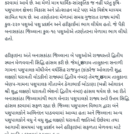
કરવામાં આવે છે. આ મેળો માત્ર ધાર્મિક-સાંસ્કૃતિક જ નહીં પરંતુ કૃષિ-
પશુપાલન ક્ષેત્રના વિકાસ અને પ્રોત્સાહન માટે પણ એક વિશેષ માધ્યમ
સાબિત થાય છે. આ તરણેતરના મેળામાં સમગ્ર ગુજરાત રાજ્ય માંથી
કુલ-૨૨૦ પશુઓ પશુ પ્રદર્શન અને હરીફાઈમાં ભાગ લીધેલ હતો. જે પૈકી
બનાસકાંઠા જિલ્લાના કુલ-૧૯ પશુઓએ તરણેતરના મેળામા ભાગ લીધો
હતો.
હરિફાઇના અંતે બનાસકાંઠા જિલ્લાના બે પશુઓએ રાજ્યસ્તરે દ્વિતીય
સ્થાન મેળવવાની સિદ્ધિ હાંસલ કરી છે. જેમાં સુઇગામ-તાલુકાના સનાળી
ગામના પશુપાલક મોંઘીબેન વર્ધસિંહ રાજપુત (કાંકરેજ ઓલાદની શુદ્ધ
લક્ષણો ધરાવતી વોડકીનો રાજ્યમાં દ્વિતીય નંબર) તેમજ સુઇગામ તાલુકાના
બેણપ-ગામના પશુપાલક ગીતાબેન ઠેગાભાઈ બોડાણા (બન્ની ઓલાદન
શ્રી શુદ્ધ લક્ષણો ધરાવતી ભેશનો દ્વિતીય નંબર) હાંસલ થયેલ છે. આ રીતે
બનાસકાંઠા જિલ્લામાંથી ભાગ લેનારા પશુપાલકો રાજ્ય સ્તરે ઉત્તમ સિદ્ધિ
હાંસલ કરવામાં સફળ રહ્યા છે. જિલ્લા પશુપાલન વિભાગ દ્વારા બંને
પશુપાલકોને અભિનંદન પાઠવવામાં આવ્યા હતા અને જિલ્લાના અન્ય
પશુપાલકોને વધુ ને વધુ શુદ્ધ લક્ષણો ધરાવતી જાતિઓ ઉછેરવા તથા
આગામી સમયમાં પશુ પ્રદર્શન અને હરિફાઇમાં સફળતા મેળવવા માટે