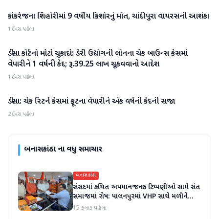
કાંકરેજના શિહોરીમાં 9 વર્ષીય કિશોરનું મોત, ચાંદીપુરા વાયરસની આશંકા
બનાસકાંઠા
1 દિવસ પહેલા
ડીસા કોર્ટનો મોટો ચુકાદો: ડેરી ઉદ્યોગની લોનના ચેક બાઉન્સ કેસમાં
બનાસકાંઠા
વેપારીને 1 વર્ષની કેદ; રૂ.39.25 લાખ ચૂકવવાનો આદેશ
1 દિવસ પહેલા
ડીસા: ચેક રિટર્ન કેસમાં ફ્રૂટના વેપારીને એક વર્ષની કેદની સજા
બનાસકાંઠા
2 દિવસ પહેલા
બનાસકાંઠા
ના વધુ સમાચાર
બનાસકાંઠા
સંસદમાં કથિત અપમાનજનક ટિપ્પણીઓ સામે સંત
સમાજમાં રોષ: પાલનપુરમાં VHP સાથે મળીને
અધિક કલેક્ટરને આવેદનપત્ર આપ્યું
15 કલાક પહેલા