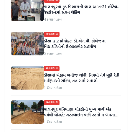
બનાસકાંઠા
પાલનપુરમાં ફૂડ વિભાગની લાલ આંખ:21 હોટેલ-
રેસ્ટોરન્ટમાં સઘન ચેકિંગ
4 કલાક પહેલા
બનાસકાંઠા
ડીસા હાટ પ્રોજેક્ટ: ડી.એન.પી. કોલેજના
વિદ્યાર્થીઓનો ઉત્સાહભેર સહયોગ
5 કલાક પહેલા
બનાસકાંઠા
ડીસામાં બેફામ ખનીજ ચોરી: નિયમો નેવે મૂકી રેતી
માફિયાઓ સક્રિય, તંત્ર સામે સવાલો
1 દિવસ પહેલા
બનાસકાંઠા
પાલનપુર ધનિયાણા ચોકડીનો મુખ્ય માર્ગ એક
વર્ષથી ધોરણે: ગટરલાઇન પછી રસ્તો ન બનતા
હાલાકી
1 દિવસ પહેલા