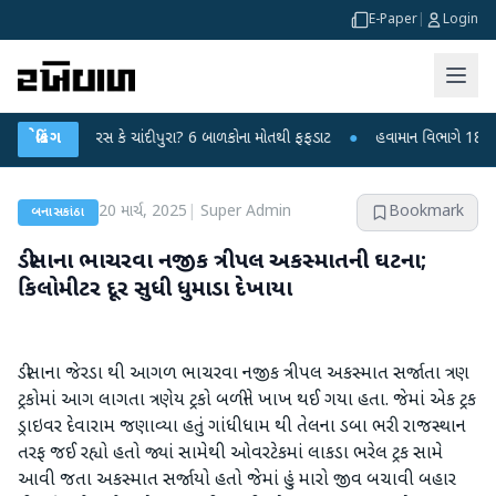
E-Paper
|
Login
મય વાયરસ કે ચાંદીપુરા? 6 બાળકોના મોતથી ફફડાટ
બ્રેકિંગ
●
હવામાન વિભાગે 18 રાજ્યો માટ
20 માર્ચ, 2025
|
Super Admin
Bookmark
બનાસકાંઠા
ડીસાના ભાચરવા નજીક ત્રીપલ અકસ્માતની ઘટના;
કિલોમીટર દૂર સુધી ધુમાડા દેખાયા
ડીસાના જેરડા થી આગળ ભાચરવા નજીક ત્રીપલ અકસ્માત સર્જાતા ત્રણ
ટ્રકોમાં આગ લાગતા ત્રણેય ટ્રકો બળીને ખાખ થઈ ગયા હતા. જેમાં એક ટ્રક
ડ્રાઇવર દેવારામ જણાવ્યા હતું ગાંધીધામ થી તેલના ડબા ભરી રાજસ્થાન
તરફ જઈ રહ્યો હતો જ્યાં સામેથી ઓવરટેકમાં લાકડા ભરેલ ટ્રક સામે
આવી જતા અકસ્માત સર્જાયો હતો જેમાં હું મારો જીવ બચાવી બહાર