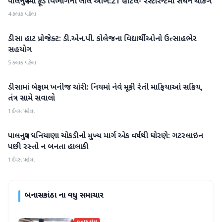
પાલનપુરમાં ફૂડ વિભાગની લાલ આંખ:21 હોટેલ- રેસ્ટોરન્ટમાં સઘન ચેકિંગ
બનાસકાંઠા
4 કલાક પહેલા
ડીસા હાટ પ્રોજેક્ટ: ડી.એન.પી. કોલેજના વિદ્યાર્થીઓનો ઉત્સાહભેર
બનાસકાંઠા
સહયોગ
5 કલાક પહેલા
ડીસામાં બેફામ ખનીજ ચોરી: નિયમો નેવે મૂકી રેતી માફિયાઓ સક્રિય,
બનાસકાંઠા
તંત્ર સામે સવાલો
1 દિવસ પહેલા
પાલનપુર ધનિયાણા ચોકડીનો મુખ્ય માર્ગ એક વર્ષથી ધોરણે: ગટરલાઇન
બનાસકાંઠા
પછી રસ્તો ન બનતા હાલાકી
1 દિવસ પહેલા
બનાસકાંઠા
ના વધુ સમાચાર