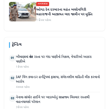
બનાસકાંઠા
ઓગડ દેવ દરબારના મહંત બલદેવગિરી
મહારાજની અટકાયત બાદ જામીન પર મુક્તિ
1 દિવસ પહેલા
ટ્રેન્ડિંગ
ખીમાણામાં જાહેર રસ્તા પર ગંદા પાણીનો નિકાલ, વેપારીઓ આકરા
01
પાણીએ
1 દિવસ પહેલા
IAF વિંગ કમાન્ડર હનીટ્રેપમાં ફસાયા, સંવેદનશીલ માહિતી લીક કરવાનો
02
આરોપ
4 કલાક પહેલા
નેનાવા-સાંચોર હાઈવે પર ખાડાઓનું સામ્રાજ્ય બિસ્માર રસ્તાથી
03
વાહનચાલકો પરેશાન
3 દિવસ પહેલા