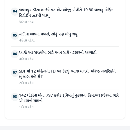
પાલનપુર-ડીસા હાઇવે પર એસઓજી પોલીસે 19.80 લાખનું મોર્ફિન
04
હિરોઈન ઝડપી પાડ્યું
3 દિવસ પહેલા
ચાંદીના ભાવમાં વધારો, સોનું પણ મોંઘુ થયું
05
4 દિવસ પહેલા
આજે આ રાજ્યોમાં ભારે પવન સાથે વરસાદની આગાહી
06
4 દિવસ પહેલા
SBI માં 12 મહિનાની FD પર કેટલું વ્યાજ મળશે, વરિષ્ઠ નાગરિકોને
07
શું લાભ મળે છે?
2 દિવસ પહેલા
142 લોકોના મોત, 797 કરોડ રૂપિયાનું નુકસાન, હિમાચલ પ્રદેશમાં ભારે
08
ચોમાસાનો સામનો
1 દિવસ પહેલા