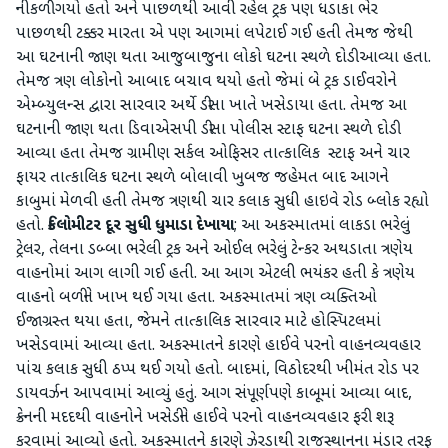
નીકળી ગયો હતો અને પાછળથી આવી રહેલ ટ્રક પણ ધડાકા ભેર
પાછળથી ટક્કર મારતા એ પણ આગમાં લપેટાઈ ગઈ હતી તેમજ જેથી
આ ઘટનાની જાણ થતા આજુબાજુના લોકો ઘટના સ્થળે દોડી આવ્યા હતા.
તેમજ ત્રણ લોકોનો આબાદ બચાવ થયો હતો જેમાં બે ટ્રક ડાઈવરોને
એમ્બ્યુલન્સ દ્વારા સારવાર અર્થે ડીસા ખાતે ખસેડાયા હતા. તેમજ આ
ઘટનાની જાણ થતા ડિવાએસપી ડીસા પોલીસ સ્ટાફ ઘટના સ્થળે દોડી
આવ્યા હતા તેમજ ગ્રામીણ સર્કલ ઓફિસર તાત્કાલિક સ્ટાફ અને ચાર
ફાયર તાત્કાલિક ઘટના સ્થળે બોલાવી ખુબજ જહેમત બાદ આગને
કાબુમાં મેળવી હતી તેમજ ત્રણથી ચાર કલાક સુધી હાઇવે રોડ બ્લોક રહ્યો
હતો.
કિલોમીટર દૂર સુધી ધુમાડા દેખાયા
; આ અકસ્માતમાં લાકડા ભરેલું
ટ્રેલર, તેલના ડબ્બા ભરેલી ટ્રક અને ઓઈલ ભરેલું ટેન્કર અથડાતા ત્રણેય
વાહનોમાં આગ લાગી ગઈ હતી. આ આગ એટલી ભયંકર હતી કે ત્રણેય
વાહનો બળીને ખાખ થઈ ગયા હતા. અકસ્માતમાં ત્રણ વ્યક્તિઓ
ઈજાગ્રસ્ત થયા હતા, જેમને તાત્કાલિક સારવાર માટે હોસ્પિટલમાં
ખસેડવામાં આવ્યા હતા. અકસ્માતને કારણે હાઈવે પરનો વાહનવ્યવહાર
પાંચ કલાક સુધી ઠપ્પ થઈ ગયો હતો. બાદમાં, વિઠોદરથી ખીમંત રોડ પર
ડાયવર્ઝન આપવામાં આવ્યું હતું. આગ સંપૂર્ણપણે કાબૂમાં આવ્યા બાદ,
ક્રેનની મદદથી વાહનોને ખસેડીને હાઈવે પરનો વાહનવ્યવહાર ફરી શરૂ
કરવામાં આવ્યો હતો. અકસ્માતને કારણે ઝેરડાથી રાજસ્થાનના મંડાર તરફ