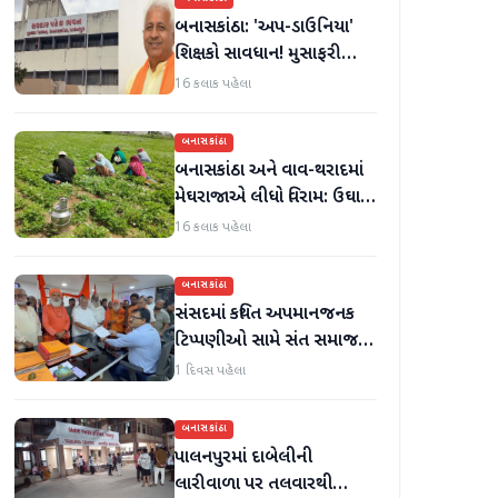
બનાસકાંઠા: 'અપ-ડાઉનિયા'
શિક્ષકો સાવધાન! મુસાફરી
કરતા શિક્ષકો સામે તવાઈ હાથ
16 કલાક પહેલા
ધરાશે
બનાસકાંઠા
બનાસકાંઠા અને વાવ-થરાદમાં
મેઘરાજાએ લીધો વિરામ: ઉઘાડ
નીકળતાં ખેડૂતોમાં આનંદનો
16 કલાક પહેલા
માહોલ
બનાસકાંઠા
સંસદમાં કથિત અપમાનજનક
ટિપ્પણીઓ સામે સંત સમાજમાં
રોષ: પાલનપુરમાં VHP સાથે
1 દિવસ પહેલા
મળીને અધિક કલેક્ટરને
આવેદનપત્ર આપ્યું
બનાસકાંઠા
પાલનપુરમાં દાબેલીની
લારીવાળા પર તલવારથી