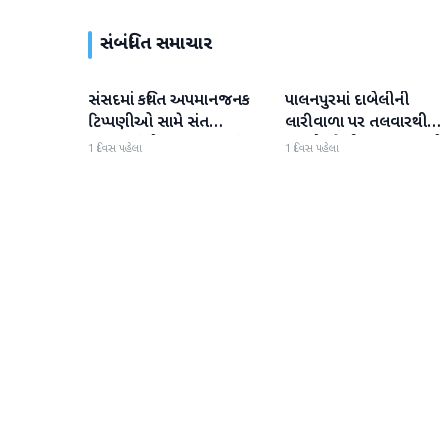
સંબંધિત સમાચાર
સંસદમાં કથિત અપમાનજનક
પાલનપુરમાં દાબેલીની
બનાસકાંઠા
બનાસકાંઠા
ટિપ્પણીઓ સામે સંત
લારીવાળા પર તલવારથી
સમાજમાં રોષ: પાલનપુરમાં
હુમલો: બે ઈજાગ્રસ્ત, આરો
1 દિવસ પહેલા
1 દિવસ પહેલા
VHP સાથે મળીને અધિક
સામે કડક કાર્યવાહીની માંગ
કલેક્ટરને આવેદનપત્ર આપ્યું