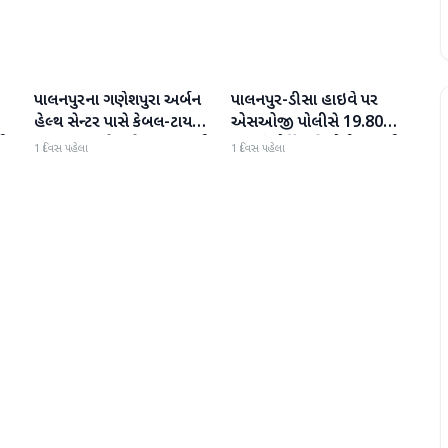
પાલનપુરના ગણેશપુરા અર્બન
પાલનપુર-ડીસા હાઇવે પર
બનાસકાંઠા
બનાસકાંઠા
હેલ્થ સેન્ટર પાસે કેબલ-ટાયર
એસઓજી પોલીસે 19.80
પી
સળગાવાતા ફેલાયેલા ધુમાડાથી
લાખનું મોર્ફિન હિરોઈન ઝડપી
1 દિવસ પહેલા
1 દિવસ પહેલા
લોકો પરેશાન
પાડ્યું