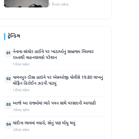
હુમલો: બે ઈજાગ્રસ્ત, આરોપી
1 દિવસ પહેલા
સામે કડક કાર્યવાહીની માંગ
ટ્રેન્ડિંગ
નેનાવા-સાંચોર હાઈવે પર ખાડાઓનું સામ્રાજ્ય બિસ્માર
01
રસ્તાથી વાહનચાલકો પરેશાન
1 દિવસ પહેલા
પાલનપુર-ડીસા હાઇવે પર એસઓજી પોલીસે 19.80 લાખનું
02
મોર્ફિન હિરોઈન ઝડપી પાડ્યું
1 દિવસ પહેલા
આજે આ રાજ્યોમાં ભારે પવન સાથે વરસાદની આગાહી
03
3 દિવસ પહેલા
ચાંદીના ભાવમાં વધારો, સોનું પણ મોંઘુ થયું
04
2 દિવસ પહેલા