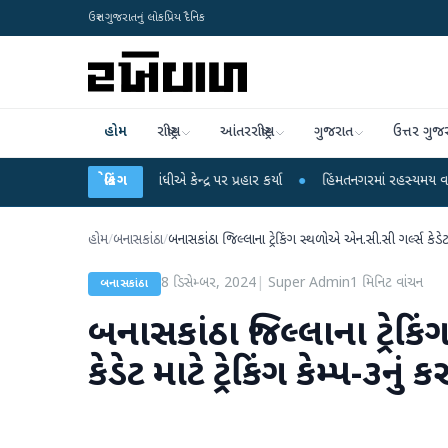
ઉત્તર ગુજરાતનું લોકપ્રિય દૈનિક
હોમ
રાષ્ટ્રીય
આંતરરાષ્ટ્રીય
ગુજરાત
ઉત્તર ગુજ
ર રાહુલ ગાંધીએ કેન્દ્ર પર પ્રહાર કર્યા
બ્રેકિંગ
●
હિંમતનગરમાં રહસ્યમય વાયરસ કે ચાંદીપુ
હોમ
/
બનાસકાંઠા
/
બનાસકાંઠા જિલ્લાના ટ્રેકિંગ સ્થળોએ એન.સી.સી ગર્લ્સ કેડેટ મ
8 ડિસેમ્બર, 2024
|
Super Admin
1
મિનિટ વાંચન
બનાસકાંઠા
બનાસકાંઠા જિલ્લાના ટ્રેક
કેડેટ માટે ટ્રેકિંગ કેમ્પ-૩ન