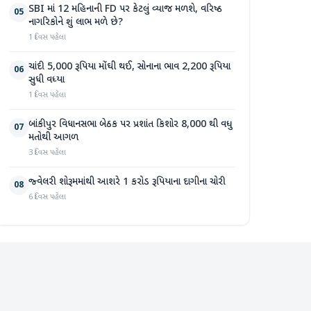
SBI માં 12 મહિનાની FD પર કેટલું વ્યાજ મળશે, વરિષ્ઠ
05
નાગરિકોને શું લાભ મળે છે?
1 દિવસ પહેલા
ચાંદી 5,000 રૂપિયા મોંઘી થઈ, સોનાના ભાવ 2,200 રૂપિયા
06
સુધી વધ્યા
1 દિવસ પહેલા
બાંકીપુર વિધાનસભા બેઠક પર પ્રશાંત કિશોર 8,000 થી વધુ
07
મતોથી આગળ
3 દિવસ પહેલા
જ્વેલરી શોરૂમમાંથી આશરે 1 કરોડ રૂપિયાના દાગીના ચોરી
08
6 દિવસ પહેલા