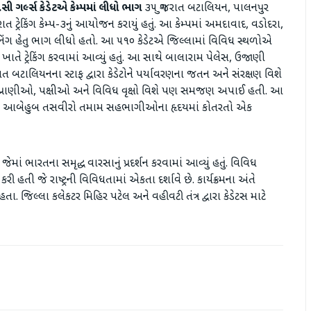
 ગર્લ્સ કેડેટએ કેમ્પમાં લીધો ભાગ
૩૫ ગુજરાત બટાલિયન, પાલનપુર
રાત ટ્રેકિંગ કેમ્પ-૩નું આયોજન કરાયું હતું. આ કેમ્પમાં અમદાવાદ, વડોદરા,
રેનિંગ હેતુ ભાગ લીધો હતો. આ ૫૧૦ કેડેટએ જિલ્લામાં વિવિધ સ્થળોએ
ૂંક ખાતે ટ્રેકિંગ કરવામાં આવ્યું હતું. આ સાથે બાલારામ પેલેસ, ઉજાણી
ાત બટાલિયનના સ્ટાફ દ્વારા કેડેટોને પર્યાવરણના જતન અને સંરક્ષણ વિશે
ગલી પ્રાણીઓ, પક્ષીઓ અને વિવિધ વૃક્ષો વિશે પણ સમજણ અપાઈ હતી. આ
િક તત્વની આબેહુબ તસવીરો તમામ સહભાગીઓના હૃદયમાં કોતરતો એક
 જેમાં ભારતના સમૃદ્ધ વારસાનું પ્રદર્શન કરવામાં આવ્યું હતું. વિવિધ
કરી હતી જે રાષ્ટ્રની વિવિધતામાં એકતા દર્શાવે છે. કાર્યક્રમના અંતે
તા. જિલ્લા કલેકટર મિહિર પટેલ અને વહીવટી તંત્ર દ્વારા કેડેટસ માટે