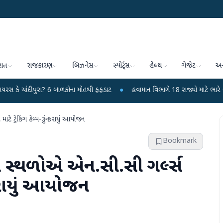
રાત
રાજકારણ
બિઝનેસ
સ્પોર્ટ્સ
હેલ્થ
ગેજેટ
અન
રા? 6 બાળકોના મોતથી ફફડાટ
●
હવામાન વિભાગે 18 રાજ્યો માટે ભારે વરસાદની ચેતવણ
ાટે ટ્રેકિંગ કેમ્પ-૩નું કરાયું આયોજન
Bookmark
િંગ સ્થળોએ એન.સી.સી ગર્લ્સ
ું કરાયું આયોજન