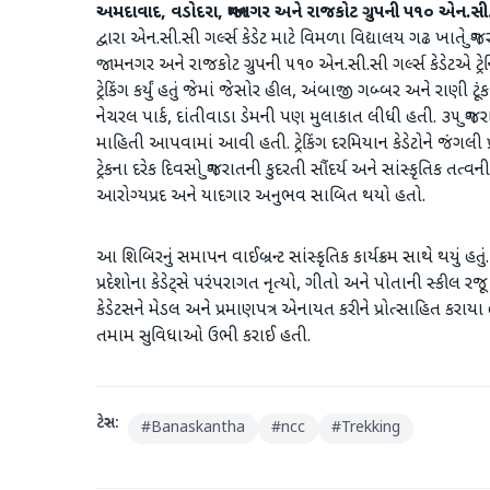
અમદાવાદ, વડોદરા, જામનગર અને રાજકોટ ગ્રુપની ૫૧૦ એન.સી.સી
દ્વારા એન.સી.સી ગર્લ્સ કેડેટ માટે વિમળા વિદ્યાલય ગઢ ખાતે ગુજ
જામનગર અને રાજકોટ ગ્રુપની ૫૧૦ એન.સી.સી ગર્લ્સ કેડેટએ ટ્
ટ્રેકિંગ કર્યું હતું જેમાં જેસોર હીલ, અંબાજી ગબ્બર અને રાણી ટ
નેચરલ પાર્ક, દાંતીવાડા ડેમની પણ મુલાકાત લીધી હતી. ૩૫ ગુજર
માહિતી આપવામાં આવી હતી. ટ્રેકિંગ દરમિયાન કેડેટોને જં
ટ્રેકના દરેક દિવસો ગુજરાતની કુદરતી સૌંદર્ય અને સાંસ્કૃત
આરોગ્યપ્રદ અને યાદગાર અનુભવ સાબિત થયો હતો.
આ શિબિરનું સમાપન વાઈબ્રન્ટ સાંસ્કૃતિક કાર્યક્રમ સાથે થયું હતું.
પ્રદેશોના કેડેટ્સે પરંપરાગત નૃત્યો, ગીતો અને પોતાની સ્કીલ રજૂ 
કેડેટસને મેડલ અને પ્રમાણપત્ર એનાયત કરીને પ્રોત્સાહિત કરાયા હ
તમામ સુવિધાઓ ઉભી કરાઈ હતી.
ટેગ્સ:
#
Banaskantha
#
ncc
#
Trekking