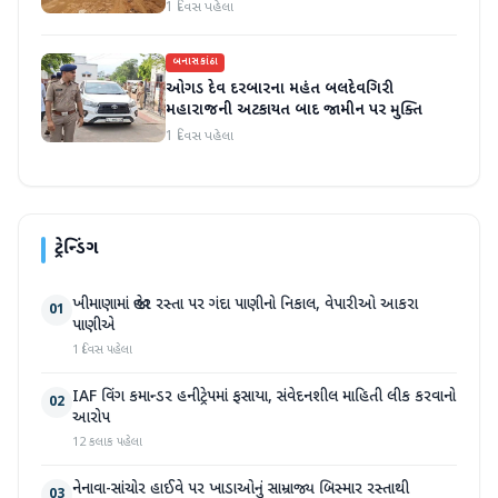
હાલાકી
1 દિવસ પહેલા
બનાસકાંઠા
ઓગડ દેવ દરબારના મહંત બલદેવગિરી
મહારાજની અટકાયત બાદ જામીન પર મુક્તિ
1 દિવસ પહેલા
ટ્રેન્ડિંગ
ખીમાણામાં જાહેર રસ્તા પર ગંદા પાણીનો નિકાલ, વેપારીઓ આકરા
01
પાણીએ
1 દિવસ પહેલા
IAF વિંગ કમાન્ડર હનીટ્રેપમાં ફસાયા, સંવેદનશીલ માહિતી લીક કરવાનો
02
આરોપ
12 કલાક પહેલા
નેનાવા-સાંચોર હાઈવે પર ખાડાઓનું સામ્રાજ્ય બિસ્માર રસ્તાથી
03