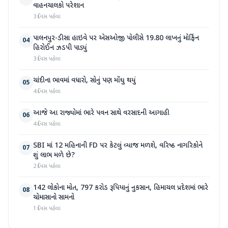
વાહનચાલકો પરેશાન
3 દિવસ પહેલા
પાલનપુર-ડીસા હાઇવે પર એસઓજી પોલીસે 19.80 લાખનું મોર્ફિન
04
હિરોઈન ઝડપી પાડ્યું
3 દિવસ પહેલા
ચાંદીના ભાવમાં વધારો, સોનું પણ મોંઘુ થયું
05
4 દિવસ પહેલા
આજે આ રાજ્યોમાં ભારે પવન સાથે વરસાદની આગાહી
06
4 દિવસ પહેલા
SBI માં 12 મહિનાની FD પર કેટલું વ્યાજ મળશે, વરિષ્ઠ નાગરિકોને
07
શું લાભ મળે છે?
2 દિવસ પહેલા
142 લોકોના મોત, 797 કરોડ રૂપિયાનું નુકસાન, હિમાચલ પ્રદેશમાં ભારે
08
ચોમાસાનો સામનો
1 દિવસ પહેલા