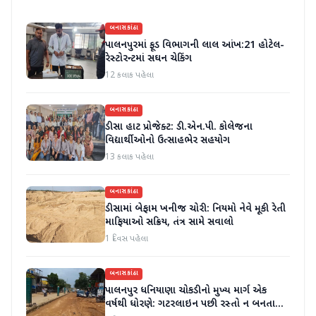
બનાસકાંઠા
પાલનપુરમાં ફૂડ વિભાગની લાલ આંખ:21 હોટેલ-
રેસ્ટોરન્ટમાં સઘન ચેકિંગ
12 કલાક પહેલા
બનાસકાંઠા
ડીસા હાટ પ્રોજેક્ટ: ડી.એન.પી. કોલેજના
વિદ્યાર્થીઓનો ઉત્સાહભેર સહયોગ
13 કલાક પહેલા
બનાસકાંઠા
ડીસામાં બેફામ ખનીજ ચોરી: નિયમો નેવે મૂકી રેતી
માફિયાઓ સક્રિય, તંત્ર સામે સવાલો
1 દિવસ પહેલા
બનાસકાંઠા
પાલનપુર ધનિયાણા ચોકડીનો મુખ્ય માર્ગ એક
વર્ષથી ધોરણે: ગટરલાઇન પછી રસ્તો ન બનતા