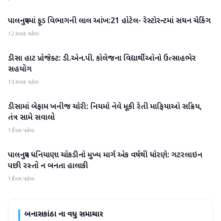
પાલનપુરમાં ફૂડ વિભાગની લાલ આંખ:21 હોટેલ- રેસ્ટોરન્ટમાં સઘન ચેકિંગ
બનાસકાંઠા
12 કલાક પહેલા
ડીસા હાટ પ્રોજેક્ટ: ડી.એન.પી. કોલેજના વિદ્યાર્થીઓનો ઉત્સાહભેર
બનાસકાંઠા
સહયોગ
13 કલાક પહેલા
ડીસામાં બેફામ ખનીજ ચોરી: નિયમો નેવે મૂકી રેતી માફિયાઓ સક્રિય,
બનાસકાંઠા
તંત્ર સામે સવાલો
1 દિવસ પહેલા
પાલનપુર ધનિયાણા ચોકડીનો મુખ્ય માર્ગ એક વર્ષથી ધોરણે: ગટરલાઇન
બનાસકાંઠા
પછી રસ્તો ન બનતા હાલાકી
1 દિવસ પહેલા
બનાસકાંઠા
ના વધુ સમાચાર