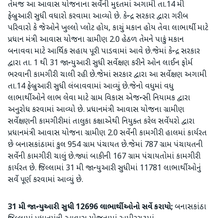
તેમજ આ આવાસ યોજનાના સર્વેની મુદતમાં અગામી તા.14 મી
ફેબ્રુઆરી સુધી વધારો કરવામા આવ્યો છે. કેન્દ્ર સરકાર દ્વારા ગરીબ
પરિવારો કે જેઓને ખુલ્લો પ્લોટ હોય, કાચું મકાન હોય તેવા લાભાર્થી માટે
પ્રધાન મંત્રી આવાસ યોજના ગ્રામીણ 2.0 હેઠળ તેમને પાકું મકાન
બનાવવા માટે આર્થિક સહાય પૂરી પાડવામાં આવે છે.જેમાં કેન્દ્ર સરકાર
દ્વારા તા. 1 થી 31 જાન્યુઆરી સુધી સર્વેક્ષણ કરીને ઓન લાઈન ફોર્મ
ભરવાની કામગીરી ચાલી રહી છે.જેમાં સરકાર દ્વારા આ સર્વેક્ષણ અગામી
તા.14 ફેબ્રુઆરી સુધી લંબાવવામાં આવ્યું છે.જેનો વધુમાં વધુ
લાભાર્થીઓને લાભ લેવા માટે ગ્રામ વિકાસ એજન્સી નિયામક દ્વારા
અનુરોધ કરવામાં આવ્યો છે. પ્રધાનમંત્રી આવાસ યોજના ગ્રામીણ
સર્વેક્ષણની કામગીરીમાં તાલુકા કક્ષાએથી નિયુક્ત કરેલ સર્વેયરો દ્વારા
પ્રધાનમંત્રી આવાસ યોજના ગ્રામીણ 2.0 સર્વેની કામગીરી હાલમાં કાર્યરત
છે બનાસકાંઠામાં કુલ 954 ગ્રામ પંચાયત છે.જેમાં 787 ગ્રામ પંચાયતની
સર્વેની કામગીરી ચાલું છે.જ્યાં બાકીની 167 ગ્રામ પંચાયતોમાં કામગીરી
કાર્યરત છે. જિલ્લામાં 31 મી જાન્યુઆરી સુધીમાં 11781 લાભાર્થીઓનું
સર્વે પૂર્ણ કરવામાં આવ્યું છે.
31 મી જાન્યુઆરી સુધી 12696 લાભાર્થીઓનો સર્વે કરાયો;
બનાસકાંઠા