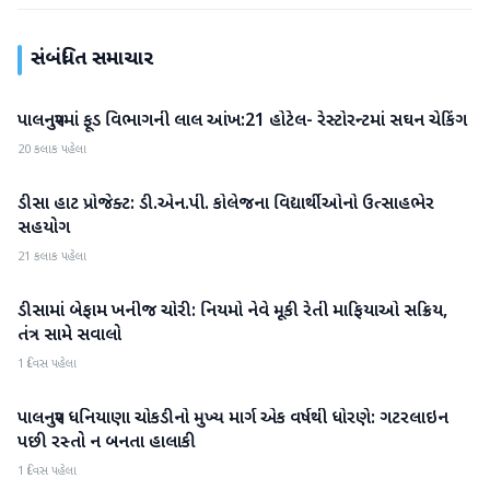
સંબંધિત સમાચાર
પાલનપુરમાં ફૂડ વિભાગની લાલ આંખ:21 હોટેલ- રેસ્ટોરન્ટમાં સઘન ચેકિંગ
બનાસકાંઠા
20 કલાક પહેલા
ડીસા હાટ પ્રોજેક્ટ: ડી.એન.પી. કોલેજના વિદ્યાર્થીઓનો ઉત્સાહભેર
બનાસકાંઠા
સહયોગ
21 કલાક પહેલા
ડીસામાં બેફામ ખનીજ ચોરી: નિયમો નેવે મૂકી રેતી માફિયાઓ સક્રિય,
બનાસકાંઠા
તંત્ર સામે સવાલો
1 દિવસ પહેલા
પાલનપુર ધનિયાણા ચોકડીનો મુખ્ય માર્ગ એક વર્ષથી ધોરણે: ગટરલાઇન
બનાસકાંઠા
પછી રસ્તો ન બનતા હાલાકી
1 દિવસ પહેલા