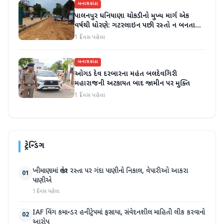
બનાસકાંઠા
પાલનપુર ધનિયાણા ચોકડીનો મુખ્ય માર્ગ એક
વર્ષથી ધોરણે: ગટરલાઇન પછી રસ્તો ન બનતા
હાલાકી
1 દિવસ પહેલા
બનાસકાંઠા
ઓગડ દેવ દરબારના મહંત બલદેવગિરી
મહારાજની અટકાયત બાદ જામીન પર મુક્તિ
1 દિવસ પહેલા
ટ્રેન્ડિંગ
ખીમાણામાં જાહેર રસ્તા પર ગંદા પાણીનો નિકાલ, વેપારીઓ આકરા
01
પાણીએ
1 દિવસ પહેલા
IAF વિંગ કમાન્ડર હનીટ્રેપમાં ફસાયા, સંવેદનશીલ માહિતી લીક કરવાનો
02
આરોપ