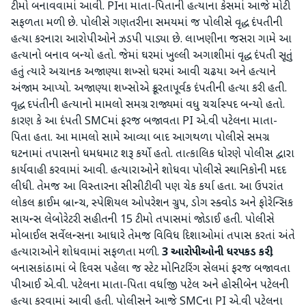
ટીમો બનાવવામાં આવી. PIના માતા-પિતાની હત્યાના કેસમાં આજે મોટી
સફળતા મળી છે. પોલીસે ગણતરીના સમયમાં જ પોલીસે વૃદ્ધ દંપતીની
હત્યા કરનારા આરોપીઓને ઝડપી પાડ્યા છે. લાખણીના જસરા ગામે આ
હત્યાનો બનાવ બન્યો હતો. જેમાં ઘરમાં ખુલ્લી અગાશીમાં વૃદ્ધ દંપતી સૂતું
હતું ત્યારે અચાનક અજાણ્યા શખ્સો ઘરમાં આવી ચઢયા અને હત્યાને
અંજામ આપ્યો. અજાણ્યા શખ્સોએ ક્રૂરતાપૂર્વક દંપતીની હત્યા કરી હતી.
વૃદ્ધ દપંતીની હત્યાનો મામલો સમગ્ર રાજ્યમાં વધુ ચર્ચાસ્પદ બન્યો હતો.
કારણ કે આ દંપતી SMCમાં ફરજ બજાવતા PI એ.વી પટેલના માતા-
પિતા હતા. આ મામલો સામે આવ્યા બાદ આગથળા પોલીસે સમગ્ર
ઘટનામાં તપાસનો ધમધમાટ શરૂ કર્યો હતો. તાત્કાલિક ધોરણે પોલીસ દ્વારા
કાર્યવાહી કરવામાં આવી. હત્યારાઓને શોધવા પોલીસે સ્થાનિકોની મદદ
લીધી. તેમજ આ વિસ્તારના સીસીટીવી પણ ચેક કર્યા હતા. આ ઉપરાંત
લોકલ ક્રાઈમ બ્રાન્ચ, સ્પેશિયલ ઓપરેશન ગ્રુપ, ડોગ સ્ક્વોડ અને ફોરેન્સિક
સાયન્સ લેબોરેટરી સહીતની 15 ટીમો તપાસમાં જોડાઈ હતી. પોલીસે
મોબાઈલ સર્વેલન્સના આધારે તેમજ વિવિધ દિશાઓમાં તપાસ કરતાં અંતે
હત્યારાઓને શોધવામાં સફળતા મળી.
3 આરોપીઓની ધરપકડ કરી;
બનાસકાંઠામાં બે દિવસ પહેલા જ સ્ટેટ મોનિટરિંગ સેલમાં ફરજ બજાવતા
પીઆઈ એ.વી. પટેલના માતા-પિતા વર્ધાજી પટેલ અને હોસીબેન પટેલની
હત્યા કરવામાં આવી હતી. પોલીસને આજે SMCના PI એ.વી પટેલના