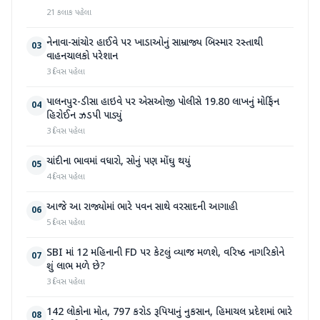
21 કલાક પહેલા
નેનાવા-સાંચોર હાઈવે પર ખાડાઓનું સામ્રાજ્ય બિસ્માર રસ્તાથી
03
વાહનચાલકો પરેશાન
3 દિવસ પહેલા
પાલનપુર-ડીસા હાઇવે પર એસઓજી પોલીસે 19.80 લાખનું મોર્ફિન
04
હિરોઈન ઝડપી પાડ્યું
3 દિવસ પહેલા
ચાંદીના ભાવમાં વધારો, સોનું પણ મોંઘુ થયું
05
4 દિવસ પહેલા
આજે આ રાજ્યોમાં ભારે પવન સાથે વરસાદની આગાહી
06
5 દિવસ પહેલા
SBI માં 12 મહિનાની FD પર કેટલું વ્યાજ મળશે, વરિષ્ઠ નાગરિકોને
07
શું લાભ મળે છે?
3 દિવસ પહેલા
142 લોકોના મોત, 797 કરોડ રૂપિયાનું નુકસાન, હિમાચલ પ્રદેશમાં ભારે
08