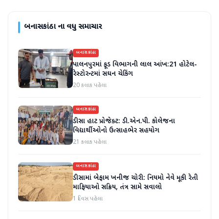
બનાસકાંઠા
ના વધુ સમાચાર
બનાસકાંઠા
પાલનપુરમાં ફૂડ વિભાગની લાલ આંખ:21 હોટેલ-
રેસ્ટોરન્ટમાં સઘન ચેકિંગ
20 કલાક પહેલા
બનાસકાંઠા
ડીસા હાટ પ્રોજેક્ટ: ડી.એન.પી. કોલેજના
વિદ્યાર્થીઓનો ઉત્સાહભેર સહયોગ
21 કલાક પહેલા
બનાસકાંઠા
ડીસામાં બેફામ ખનીજ ચોરી: નિયમો નેવે મૂકી રેતી
માફિયાઓ સક્રિય, તંત્ર સામે સવાલો
1 દિવસ પહેલા