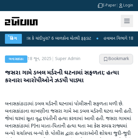
E-Paper
|
Login
ય વાયરસ કે ચાંદીપુરા? 6 બાળકોના મોતથી ફફડાટ
બ્રેકિંગ
●
હવામાન વિભાગે 18 રાજ્યો માટે
18 જૂન, 2025
|
Super Admin
Bookmark
બનાસકાંઠા
જસરા ગામે ડબલ મર્ડરની ઘટનામાં સફળતા; હત્યા
કરનારા આરોપીઓને ઝડપી પાડ્યા
બનાસકાંઠાડામાં ડબલ મર્ડરની ઘટનામાં પોલીસની સફળતા મળી છે.
બનાસકાંઠાના લાખણીના જસરા ગામે આ ડબલ મર્ડરની ઘટના બની હતી.
જેમાં ઘરમાં સૂતા વૃદ્ધ દપંતીની હત્યા કરવામાં આવી હતી. જસરા ગામમાં
બનાસકાંઠામાં PIના માતા-પિતાની હત્યા થતા આ કેસ સમગ્ર રાજ્યમાં
બન્યો ચર્ચાસ્પદ બન્યો છે. પોલીસ દ્વારા હત્યારાઓની શોધવા જુદી-જુદી