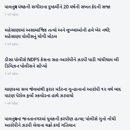
પાલનપુર પંથકની સગીરાના દુષ્કર્મીને 20 વર્ષની સખત કેદની સજા
બનાસકાંઠા
1 વર્ષ પહેલા
મહેસાણામાં અસામાજિક તત્વો અને લુખ્ખાઓની હવે ખેર નથી;
મહેસાણા
મહેસાણા પોલીસનું યોગી મોડલ
1 વર્ષ પહેલા
ડીસા પોલીસે NDPS કેસના સહ-આરોપીને ઝડપી પાડી ગાંધીધામ બી
બનાસકાંઠા
ડિવિઝન પોલીસને સોંપ્યો
1 વર્ષ પહેલા
ચાણસ્મા સબ જેલમાંથી ફરાર મર્ડરના ગુન્હાનાનો આરોપી ૧૨ વર્ષ બાદ
પાટણ
પાટણ પેરોલ ફર્લો સ્કવોડના હાથે ઝડપાયો
1 વર્ષ પહેલા
પાલનપુરના જનતાનગરમાં યુવકની કરપીણ હત્યા; પોલીસે ગુનો નોંધી
બનાસકાંઠા
આરોપીને ઝડપી લેવાના ચક્રો કર્યા ગતિમાન