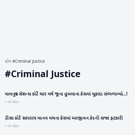
હોમ
/
#Criminal Justice
#
Criminal Justice
પાલનપુર સેશન્સ કોર્ટે ચાર વર્ષ જૂના હુમલાના કેસમાં ચુકાદા સંભળાવ્યો...!
બનાસકાંઠા
1 વર્ષ પહેલા
ડીસા કોર્ટે સાપરાધ માનવ વધના કેસમાં આજીવન કેદની સજા ફટકારી
બનાસકાંઠા
1 વર્ષ પહેલા