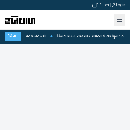
E-Paper
|
Login
ેન્દ્ર પર પ્રહાર કર્યા
બ્રેકિંગ
●
હિંમતનગરમાં રહસ્યમય વાયરસ કે ચાંદીપુરા? 6 બાળકોના મ