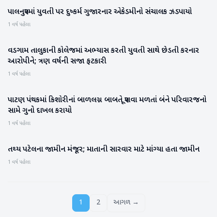
પાલનપુરમાં યુવતી પર દુષ્કર્મ ગુજારનાર એકેડમીનો સંચાલક ઝડપાયો
બનાસકાંઠા
1 વર્ષ પહેલા
વડગામ તાલુકાની કોલેજમાં અભ્યાસ કરતી યુવતી સાથે છેડતી કરનાર
બનાસકાંઠા
આરોપીને; ત્રણ વર્ષની સજા ફટકારી
1 વર્ષ પહેલા
પાટણ પંથકમાં કિશોરીનાં બાળલગ્ન બાબતે પૂરાવા મળતાં બંને પરિવારજનો
પાટણ
સામે ગુનો દાખલ કરાયો
1 વર્ષ પહેલા
તથ્ય પટેલના જામીન મંજૂર; માતાની સારવાર માટે માંગ્યા હતા જામીન
ગુજરાત
1 વર્ષ પહેલા
1
2
આગળ →