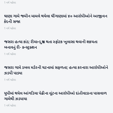
1 વર્ષ પહેલા
ઘાણા ગામે જમીન મામલે થયેલા ધીંગાણામાં ૪૦ આરોપીઓને આજીવન
બનાસકાંઠા
કેદની સજા
1 વર્ષ પહેલા
જસરા હત્યા કાંડ; રીમાન્ડ પુરા થતા સ્ફોટક ખુલાસા થવાની શકયતા
બનાસકાંઠા
બનાવનું રી- કન્સ્ટ્રક્શન
1 વર્ષ પહેલા
જસરા ગામે ડબલ મર્ડરની ઘટનામાં સફળતા; હત્યા કરનારા આરોપીઓને
બનાસકાંઠા
ઝડપી પાડ્યા
1 વર્ષ પહેલા
યુપીમાં થયેલ આંગડિયા પેઢીના લૂંટના આરોપીઓ દાંતીવાડાના પાસવાળ
બનાસકાંઠા
ગામેથી ઝડપાયા
1 વર્ષ પહેલા