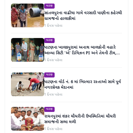
પાટણ
સાંતલપુરના વાઢીયા ગામે વરસાદી પાણીના કહેરથી
ગ્રામજનો હાલાકીમાં
1 દિવસ પહેલા
પાટણ
પાટણના ખાલકપુરામાં અનાથ બાળકોની વહારે
આવ્યા સિટી 'એ' ડિવિઝન PI અને તેમની ટીમ,
માનવતા મહેકી
1 દિવસ પહેલા
પાટણ
પાટણના વોર્ડ નં. 6 માં બિસ્માર રસ્તાઓ સામે પૂર્વ
નગરસેવક મેદાનમાં
1 દિવસ પહેલા
પાટણ
રાધનપુરમાં શંકર ચૌધરીની ઉપસ્થિતિમાં ચૌધરી
સમાજની સભા મળી
1 દિવસ પહેલા