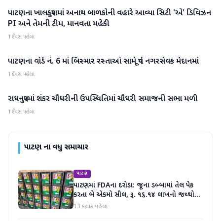
પાટણના ખાલકપુરામાં અનાથ બાળકોની વહારે આવ્યા સિટી 'એ' ડિવિઝન
પાટણ
PI અને તેમની ટીમ, માનવતા મહેકી
1 દિવસ પહેલા
પાટણના વોર્ડ નં. 6 માં બિસ્માર રસ્તાઓ સામે પૂર્વ નગરસેવક મેદાનમાં
પાટણ
1 દિવસ પહેલા
રાધનપુરમાં શંકર ચૌધરીની ઉપસ્થિતિમાં ચૌધરી સમાજની સભા મળી
પાટણ
1 દિવસ પહેલા
પાટણ
ના વધુ સમાચાર
પાટણ
પાટણમાં FDAના દરોડા: જૂના ડબ્બામાં તેલ પેક
કરતા બે એકમો સીલ, રૂ. ૧૬.૧૪ લાખનો જથ્થો
જપ્ત
13 કલાક પહેલા