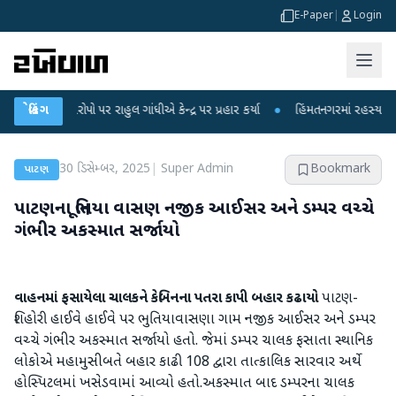
E-Paper
|
Login
ા આરોપો પર રાહુલ ગાંધીએ કેન્દ્ર પર પ્રહાર કર્યા
બ્રેકિંગ
●
હિંમતનગરમાં રહસ્યમય વાયરસ ક
30 ડિસેમ્બર, 2025
|
Super Admin
Bookmark
પાટણ
પાટણના ભૂતિયા વાસણ નજીક આઈસર અને ડમ્પર વચ્ચે
ગંભીર અકસ્માત સર્જાયો
વાહનમાં ફસાયેલા ચાલકને કેબિનના પતરા કાપી બહાર કઢાયો
પાટણ-
શિહોરી હાઈવે હાઈવે પર ભુતિયાવાસણા ગામ નજીક આઈસર અને ડમ્પર
વચ્ચે ગંભીર અકસ્માત સર્જાયો હતો. જેમાં ડમ્પર ચાલક ફસાતા સ્થાનિક
લોકોએ મહામુસીબતે બહાર કાઢી 108 દ્વારા તાત્કાલિક સારવાર અર્થે
હોસ્પિટલમાં ખસેડવામાં આવ્યો હતો.અકસ્માત બાદ ડમ્પરના ચાલક