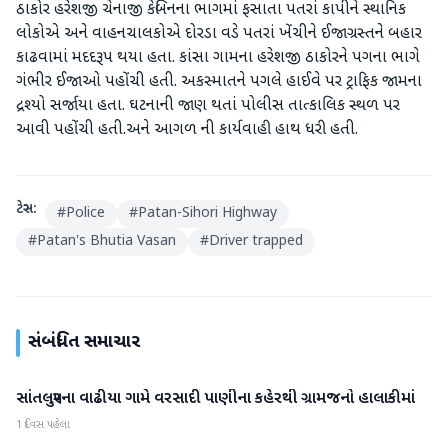
ઠાકોર હરેશજી ચેનાજી કેબિનના ભાગમાં ફસાતા પતરાં કાપીને સ્થાનિક
લોકોએ અને વાહનચાલકોએ દોરડા વડે પતરાં ખેંચીને ઈજાગ્રસ્તને બહાર
કાઢવામાં મદદરૂપ થયા હતા. કાંસા ગામના હરેશજી ઠાકોરને પગના ભાગે
ગંભીર ઈજાઓ પહોંચી હતી. અકસ્માતને પગલે હાઈવે પર ટ્રાફિક જામના
દ્રશ્યો સર્જાયા હતા. ઘટનાની જાણ થતાં પોલીસ તાત્કાલિક સ્થળ પર
આવી પહોંચી હતી.અને આગળ ની કાર્યવાહી હાથ ધરી હતી.
ટેગ્સ:
#
Police
#
Patan-Sihori Highway
#
Patan's Bhutia Vasan
#
Driver trapped
સંબંધિત સમાચાર
સાંતલપુરના વાઢીયા ગામે વરસાદી પાણીના કહેરથી ગ્રામજનો હાલાકીમાં
પાટણ
1 દિવસ પહેલા