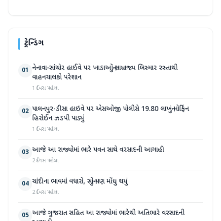
ટ્રેન્ડિંગ
નેનાવા-સાંચોર હાઈવે પર ખાડાઓનું સામ્રાજ્ય બિસ્માર રસ્તાથી
01
વાહનચાલકો પરેશાન
1 દિવસ પહેલા
પાલનપુર-ડીસા હાઇવે પર એસઓજી પોલીસે 19.80 લાખનું મોર્ફિન
02
હિરોઈન ઝડપી પાડ્યું
1 દિવસ પહેલા
આજે આ રાજ્યોમાં ભારે પવન સાથે વરસાદની આગાહી
03
2 દિવસ પહેલા
ચાંદીના ભાવમાં વધારો, સોનું પણ મોંઘુ થયું
04
2 દિવસ પહેલા
આજે ગુજરાત સહિત આ રાજ્યોમાં ભારેથી અતિભારે વરસાદની
05