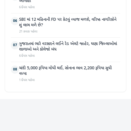
આગાહી
6 દિવસ પહેલા
SBI માં 12 મહિનાની FD પર કેટલું વ્યાજ મળશે, વરિષ્ઠ નાગરિકોને
06
શું લાભ મળે છે?
21 કલાક પહેલા
ગુજરાતમાં ભારે વરસાદને લઈને રેડ એલર્ટ જાહેર, ઘણા જિલ્લાઓમાં
07
શાળાઓ અને કોલેજો બંધ
6 દિવસ પહેલા
ચાંદી 5,000 રૂપિયા મોંઘી થઈ, સોનાના ભાવ 2,200 રૂપિયા સુધી
08
વધ્યા
1 દિવસ પહેલા