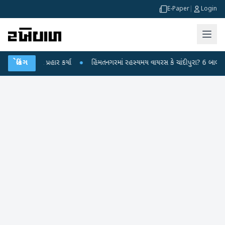
E-Paper
|
Login
પર પ્રહાર કર્યા
બ્રેકિંગ
●
હિંમતનગરમાં રહસ્યમય વાયરસ કે ચાંદીપુરા? 6 બાળકોના મોતથી ફ