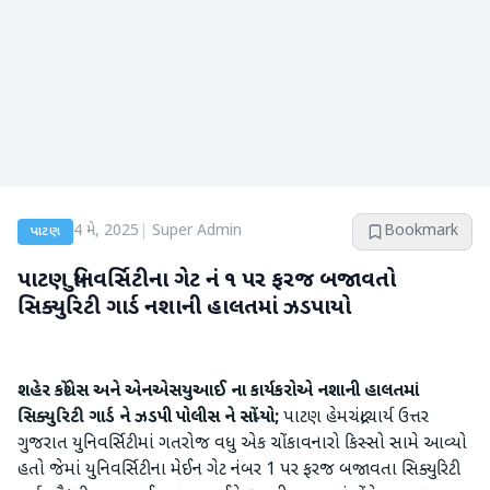
4 મે, 2025
|
Super Admin
Bookmark
પાટણ
પાટણ યુનિવર્સિટીના ગેટ નં ૧ પર ફરજ બજાવતો
સિક્યુરિટી ગાર્ડ નશાની હાલતમાં ઝડપાયો
શહેર કોંગ્રેસ અને એનએસયુઆઈ ના કાર્યકરોએ નશાની હાલતમાં
સિક્યુરિટી ગાર્ડ ને ઝડપી પોલીસ ને સોંપ્યો;
પાટણ હેમચંદ્રાચાર્ય ઉત્તર
ગુજરાત યુનિવર્સિટીમાં ગતરોજ વધુ એક ચોંકાવનારો કિસ્સો સામે આવ્યો
હતો જેમાં યુનિવર્સિટીના મેઈન ગેટ નંબર 1 પર ફરજ બજાવતા સિક્યુરિટી