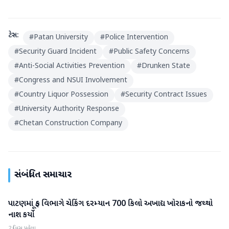
ટેગ્સ:
#
Patan University
#
Police Intervention
#
Security Guard Incident
#
Public Safety Concerns
#
Anti-Social Activities Prevention
#
Drunken State
#
Congress and NSUI Involvement
#
Country Liquor Possession
#
Security Contract Issues
#
University Authority Response
#
Chetan Construction Company
સંબંધિત સમાચાર
પાટણમાં ફૂડ વિભાગે ચેકિંગ દરમ્યાન 700 કિલો અખાદ્ય ખોરાકનો જથ્થો
પાટણ
નાશ કર્યો
2 દિવસ પહેલા