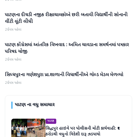
પાટણના દીઘડી નજીક રીક્ષાચાલકોએ છરી બતાવી વિદ્યાર્થીની સોનાની
પાટણ
વીંટી લૂંટી લીધી
2 દિવસ પહેલા
પાટણ કોંગ્રેસમાં આંતરિક વિખવાદ : અમિત ચાવડાના સમર્થનમાં પત્રકાર
પાટણ
પરિષદ યોજી
2 દિવસ પહેલા
સિધ્ધપુરના ગણેશપુરા પ્રા.શાળાની વિધાર્થીનીએ ગોલ્ડ મેડલ મેળવ્યો
પાટણ
2 દિવસ પહેલા
પાટણ
ના વધુ સમાચાર
પાટણ
સિદ્ધપુર હાઇવે પર પોલીસની મોટી કાર્યવાહી: ₹૧
કરોડથી વધુનો વિદેશી દારૂ ઝડપાયો