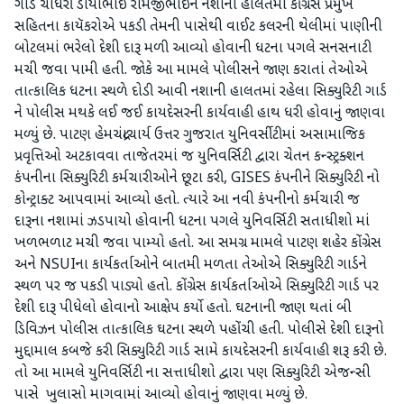
ગાર્ડ ચૌધરી ડાયાભાઈ રામજીભાઈને નશાની હાલતમાં કોંગ્રેસ પ્રમુખ
સહિતના કાયૅકરોએ પકડી તેમની પાસેથી વાઈટ કલરની થેલીમાં પાણીની
બોટલમાં ભરેલો દેશી દારૂ મળી આવ્યો હોવાની ધટના પગલે સનસનાટી
મચી જવા પામી હતી. જોકે આ મામલે પોલીસને જાણ કરાતાં તેઓએ
તાત્કાલિક ધટના સ્થળે દોડી આવી નશાની હાલતમાં રહેલા સિક્યુરિટી ગાર્ડ
ને પોલીસ મથકે લઈ જઈ કાયદેસરની કાર્યવાહી હાથ ધરી હોવાનું જાણવા
મળ્યું છે. પાટણ હેમચંદ્રાચાર્ય ઉત્તર ગુજરાત યુનિવર્સીટીમાં અસામાજિક
પ્રવૃત્તિઓ અટકાવવા તાજેતરમાં જ યુનિવર્સિટી દ્વારા ચેતન કન્સ્ટ્રક્શન
કંપનીના સિક્યુરિટી કર્મચારીઓને છૂટા કરી, GISES કંપનીને સિક્યુરિટી નો
કોન્ટ્રાક્ટ આપવામાં આવ્યો હતો. ત્યારે આ નવી કંપનીનો કર્મચારી જ
દારૂના નશામાં ઝડપાયો હોવાની ધટના પગલે યુનિવર્સિટી સતાધીશો માં
ખળભળાટ મચી જવા પામ્યો હતો. આ સમગ્ર મામલે પાટણ શહેર કોંગ્રેસ
અને NSUIના કાર્યકર્તાઓને બાતમી મળતા તેઓએ સિક્યુરિટી ગાર્ડને
સ્થળ પર જ પકડી પાડ્યો હતો. કોંગ્રેસ કાર્યકર્તાઓએ સિક્યુરિટી ગાર્ડ પર
દેશી દારૂ પીધેલો હોવાનો આક્ષેપ કર્યો હતો. ઘટનાની જાણ થતાં બી
ડિવિઝન પોલીસ તાત્કાલિક ઘટના સ્થળે પહોંચી હતી. પોલીસે દેશી દારૂનો
મુદ્દામાલ કબજે કરી સિક્યુરિટી ગાર્ડ સામે કાયદેસરની કાર્યવાહી શરૂ કરી છે.
તો આ મામલે યુનિવર્સિટી ના સત્તાધીશો દ્વારા પણ સિક્યુરિટી એજન્સી
પાસે ખુલાસો માગવામાં આવ્યો હોવાનું જાણવા મળ્યું છે.