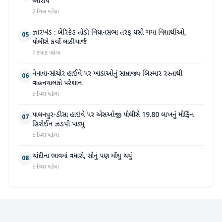
આરોપ
2 દિવસ પહેલા
ઝારખંડ : બેરિકેડ તોડી વિધાનસભા તરફ ધસી ગયા વિદ્યાર્થીઓ,
05
પોલીસે કર્યો લાઠીચાર્જ
7 કલાક પહેલા
નેનાવા-સાંચોર હાઈવે પર ખાડાઓનું સામ્રાજ્ય બિસ્માર રસ્તાથી
06
વાહનચાલકો પરેશાન
5 દિવસ પહેલા
પાલનપુર-ડીસા હાઇવે પર એસઓજી પોલીસે 19.80 લાખનું મોર્ફિન
07
હિરોઈન ઝડપી પાડ્યું
5 દિવસ પહેલા
ચાંદીના ભાવમાં વધારો, સોનું પણ મોંઘુ થયું
08
6 દિવસ પહેલા