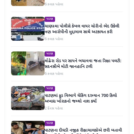
6 કલાક પહેલા
પાટણ
ચાણસ્મા પોલીસે કેબલ વાયર ચોરીનો ભેદ ઉકેલી
ત્રણ આરોપીની મુદ્દામાલ સાથે અટકાયત કરી
6 કલાક પહેલા
પાટણ
મોઢેરા રોડ પર સાપને બચાવવા જતા રિક્ષા પલટી:
સદનસીબે મોટી જાનહાનિ ટળી
6 કલાક પહેલા
પાટણ
પાટણમાં ફૂડ વિભાગે ચેકિંગ દરમ્યાન 700 કિલો
અખાદ્ય ખોરાકનો જથ્થો નાશ કર્યો
2 દિવસ પહેલા
પાટણ
પાટણના દીઘડી નજીક રીક્ષાચાલકોએ છરી બતાવી