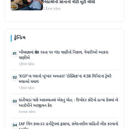
વિદ્યાર્થીની સોનાની વીંટી લૂંટી લીધી
2 દિવસ પહેલા
ટ્રેન્ડિંગ
ખીમાણામાં જાહેર રસ્તા પર ગંદા પાણીનો નિકાલ, વેપારીઓ આકરા
01
પાણીએ
3 દિવસ પહેલા
‘KGF’ના યશનો ખૂંખાર અવતાર! ‘ટોક્સિક’ના 4:38 મિનિટના ટ્રેલરે
02
મચાવ્યો ધમાલ
1 દિવસ પહેલા
દાંતીવાડા પાસે અકસ્માતમાં એકનું મોત; : દિયોદર કોર્ટનો હત્યા કેસમાં બે
03
આરોપીને આજીવન કેદ
8 કલાક પહેલા
IAF વિંગ કમાન્ડર હનીટ્રેપમાં ફસાયા, સંવેદનશીલ માહિતી લીક કરવાનો
04