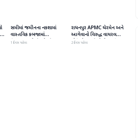
ો
સમીમાં જમીનના નકશામાં
રાધનપુર APMC ચેરમેન અને
પાટણ
પાટણ
માં
વાસ્તવિક કબજામાં
આગેવાનો વિરુદ્ધ વાયરલ
વિસંગતતાથી ખેડૂતો પરેશાન
વીડિયો મામલે પોલીસ ફરિયાદ
1 દિવસ પહેલા
2 દિવસ પહેલા
નોંધાઈ