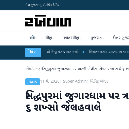
ઉત્તર ગુજરાતનું લોકપ્રિય દૈનિક
હોમ
રાષ્ટ્રીય
આંતરરાષ્ટ્રીય
ગુજરાત
ઉત્તર ગુજ
ાહુલ ગાંધીએ કેન્દ્ર પર પ્રહાર કર્યા
બ્રેકિંગ
●
હિંમતનગરમાં રહસ્યમય વાયરસ કે ચાંદીપુરા
હોમ
/
પાટણ
/
સિદ્ધપુરમાં જુગારધામ પર ત્રાટકી પોલીસ, રોકડ રકમ સાથે ૬ 
11 મે, 2026
|
Super Admin
1
મિનિટ વાંચન
પાટણ
સિદ્ધપુરમાં જુગારધામ પર 
૬ શખ્સો જેલહવાલે