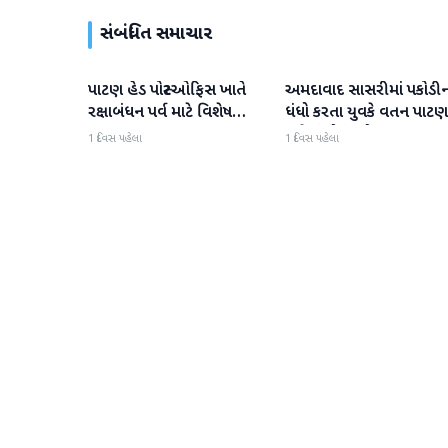
સંબંધિત સમાચાર
પાટણ હેડ પોસ્ટઓફિસ ખાતે
અમદાવાદ સાસરીમાં પકોડીન
પાટણ
પાટણ
રક્ષાબંધન પર્વ માટે વિશેષ
ધંધો કરતા યુવકે વતન પાટણ
વ્યવસ્થા ઉપલબ્ધ
ગળેફાંસો ખાધો
1 દિવસ પહેલા
1 દિવસ પહેલા