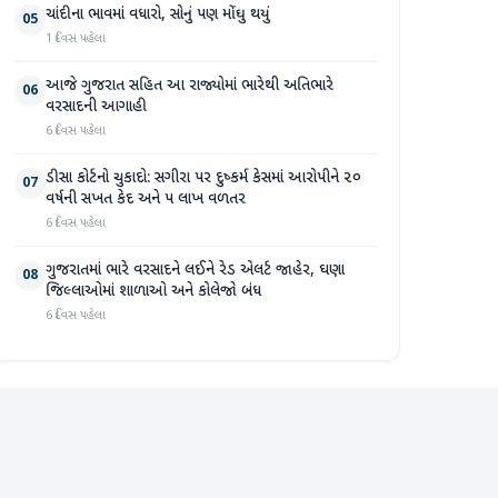
ચાંદીના ભાવમાં વધારો, સોનું પણ મોંઘુ થયું
05
1 દિવસ પહેલા
આજે ગુજરાત સહિત આ રાજ્યોમાં ભારેથી અતિભારે
06
વરસાદની આગાહી
6 દિવસ પહેલા
ડીસા કોર્ટનો ચુકાદો: સગીરા પર દુષ્કર્મ કેસમાં આરોપીને ૨૦
07
વર્ષની સખત કેદ અને ૫ લાખ વળતર
6 દિવસ પહેલા
ગુજરાતમાં ભારે વરસાદને લઈને રેડ એલર્ટ જાહેર, ઘણા
08
જિલ્લાઓમાં શાળાઓ અને કોલેજો બંધ
6 દિવસ પહેલા