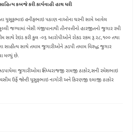
ાહિત્ય કબજે કરી કાર્યવાહી હાથ ધરી
 રહેતા યુસૂફભાઇ હનીફભાઇ પઠાણ નાઓના ઘરની સામે આવેલ
લી જગ્યામાં બેસી ગંજીપાનાથી તીનપત્તીનો હારજીતનો જુગાર રમી
ીમ સાથે રેઇડ કરી કુલ -૦૬ આરોપીઓને રોકડ રકમ રૂ.૨૮,૧૦૦ તથા
ના સાહીત્ય સાથે તમામ જુગારીઓને ઝડપી તમામ વિરુદ્ધ જુગાર
મળ્યું છે.
ન ઝડપાયેલા જુગારીઓમા સિધ્ધરાજજી રામજી ઠાકોર,સની રમેશભાઇ
મ ઉર્ફે જોન્ટી યૂસુફભાઇ નાગોરી અને કિરણજી દલાજી ઠાકોર