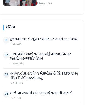
વ્યવસ્થા ઉપલબ્ધ
1 દિવસ પહેલા
ટ્રેન્ડિંગ
ગુજરાતમાં ખાનગી ટ્યુશન ક્લાસીસ પર આવશે કડક કાયદો
01
6 દિવસ પહેલા
નેનાવા-સાંચોર હાઈવે પર ખાડાઓનું સામ્રાજ્ય બિસ્માર
02
રસ્તાથી વાહનચાલકો પરેશાન
22 કલાક પહેલા
પાલનપુર-ડીસા હાઇવે પર એસઓજી પોલીસે 19.80 લાખનું
03
મોર્ફિન હિરોઈન ઝડપી પાડ્યું
22 કલાક પહેલા
આજે આ રાજ્યોમાં ભારે પવન સાથે વરસાદની આગાહી
04
2 દિવસ પહેલા