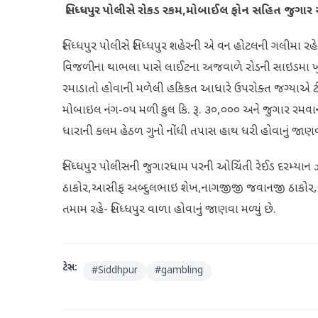
સિધ્ધપુર પોલીસે રોકડ રકમ,મોબાઈલ ફોન સહિત જુગાર સ
સિધ્ધપુર પોલીસે સિધ્ધપુર શહેરની એ વન હોટલની ગલીમા
વિજળીના થાભલા પાસે લાઈટના અજવાળે રોડની સાઇડમા ખુલ્
રમાડાતો હોવાની મળેલી હકિકત આધારે ઉપરોક્ત જગ્યાએ ટ
મોબાઇલ નંગ-૦૫ મળી કુલ કિ. રૂ. ૩૦,૦૦૦ અને જુગાર રમવા
ધારાની કલમ હેઠળ ગુનો નોંધી તપાસ હાથ ધરી હોવાનું જાણવા 
સિધ્ધપુર પોલીસની જુગારધામ પરની ઓચિંતી રેઈડ દરમ્યા
ઠાકોર,આસીફ અબ્દુલભાઇ શેખ,નાગજીજી જવાનજી ઠાકોર,વસી
તમામ રહે- સિધ્ધપુર વાળા હોવાનું જાણવા મળ્યું છે.
ટેગ્સ:
#
Siddhpur
#
gambling