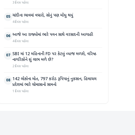
3 દિવસ પહેલા
ચાંદીના ભાવમાં વધારો, સોનું પણ મોંઘુ થયું
05
4 દિવસ પહેલા
આજે આ રાજ્યોમાં ભારે પવન સાથે વરસાદની આગાહી
06
4 દિવસ પહેલા
SBI માં 12 મહિનાની FD પર કેટલું વ્યાજ મળશે, વરિષ્ઠ
07
નાગરિકોને શું લાભ મળે છે?
2 દિવસ પહેલા
142 લોકોના મોત, 797 કરોડ રૂપિયાનું નુકસાન, હિમાચલ
08
પ્રદેશમાં ભારે ચોમાસાનો સામનો
1 દિવસ પહેલા