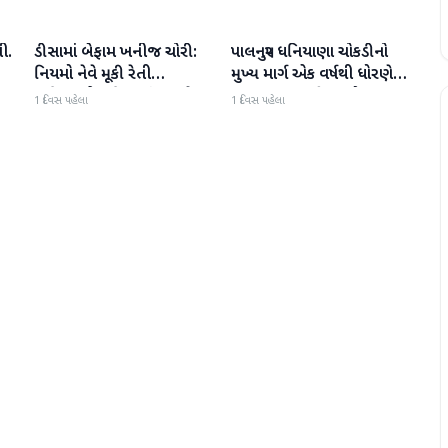
ી.
ડીસામાં બેફામ ખનીજ ચોરી:
પાલનપુર ધનિયાણા ચોકડીનો
બનાસકાંઠા
બનાસકાંઠા
નિયમો નેવે મૂકી રેતી
મુખ્ય માર્ગ એક વર્ષથી ધોરણે:
માફિયાઓ સક્રિય, તંત્ર સામે
ગટરલાઇન પછી રસ્તો ન
1 દિવસ પહેલા
1 દિવસ પહેલા
સવાલો
બનતા હાલાકી