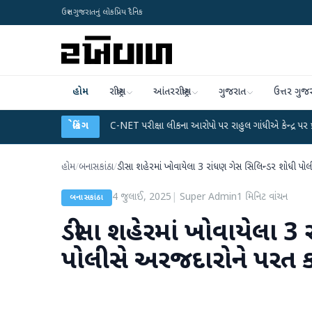
ઉત્તર ગુજરાતનું લોકપ્રિય દૈનિક
હોમ
રાષ્ટ્રીય
આંતરરાષ્ટ્રીય
ગુજરાત
ઉત્તર ગુજ
ા પ્લાન
●
UGC-NET પરીક્ષા લીકના આરોપો પર રાહુલ ગાંધીએ કેન્દ્ર પર પ્રહાર કર્યા
બ્રેકિંગ
હોમ
/
બનાસકાંઠા
/
ડીસા શહેરમાં ખોવાયેલા 3 રાંધણ ગેસ સિલિન્ડર શોધી પોલ
4 જુલાઈ, 2025
|
Super Admin
1
મિનિટ વાંચન
બનાસકાંઠા
ડીસા શહેરમાં ખોવાયેલા 3
પોલીસે અરજદારોને પરત કર