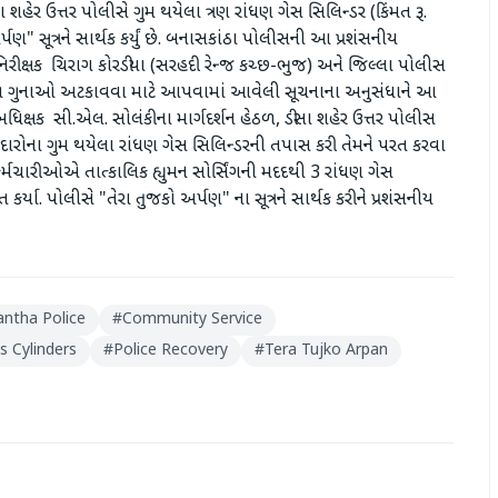
ા શહેર ઉત્તર પોલીસે ગુમ થયેલા ત્રણ રાંધણ ગેસ સિલિન્ડર (કિંમત રૂ.
પણ" સૂત્રને સાર્થક કર્યું છે. બનાસકાંઠા પોલીસની આ પ્રશંસનીય
રીક્ષક ચિરાગ કોરડીયા (સરહદી રેન્જ કચ્છ-ભુજ) અને જિલ્લા પોલીસ
ધિત ગુનાઓ અટકાવવા માટે આપવામાં આવેલી સૂચનાના અનુસંધાને આ
ક્ષક સી.એલ. સોલંકીના માર્ગદર્શન હેઠળ, ડીસા શહેર ઉત્તર પોલીસ
રોના ગુમ થયેલા રાંધણ ગેસ સિલિન્ડરની તપાસ કરી તેમને પરત કરવા
્મચારીઓએ તાત્કાલિક હ્યુમન સોર્સિંગની મદદથી 3 રાંધણ ગેસ
ર્યા. પોલીસે "તેરા તુજકો અર્પણ" ના સૂત્રને સાર્થક કરીને પ્રશંસનીય
ntha Police
#
Community Service
s Cylinders
#
Police Recovery
#
Tera Tujko Arpan