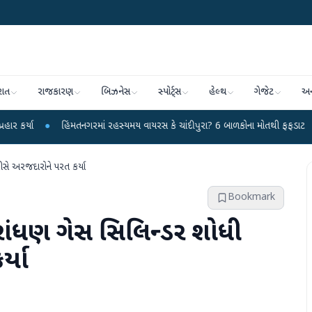
રાત
રાજકારણ
બિઝનેસ
સ્પોર્ટ્સ
હેલ્થ
ગેજેટ
અન
●
હિંમતનગરમાં રહસ્યમય વાયરસ કે ચાંદીપુરા? 6 બાળકોના મોતથી ફફડાટ
●
હવામાન
ીસે અરજદારોને પરત કર્યા
Bookmark
 રાંધણ ગેસ સિલિન્ડર શોધી
્યા