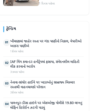
અટકાયત બાદ જામીન પર
1 દિવસ પહેલા
મુક્તિ
ટ્રેન્ડિંગ
ખીમાણામાં જાહેર રસ્તા પર ગંદા પાણીનો નિકાલ, વેપારીઓ
01
આકરા પાણીએ
1 દિવસ પહેલા
IAF વિંગ કમાન્ડર હનીટ્રેપમાં ફસાયા, સંવેદનશીલ માહિતી
02
લીક કરવાનો આરોપ
3 કલાક પહેલા
નેનાવા-સાંચોર હાઈવે પર ખાડાઓનું સામ્રાજ્ય બિસ્માર
03
રસ્તાથી વાહનચાલકો પરેશાન
3 દિવસ પહેલા
પાલનપુર-ડીસા હાઇવે પર એસઓજી પોલીસે 19.80 લાખનું
04
મોર્ફિન હિરોઈન ઝડપી પાડ્યું