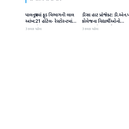
પાલનપુરમાં ફૂડ વિભાગની લાલ
ડીસા હાટ પ્રોજેક્ટ: ડી.એન.પ
બનાસકાંઠા
બનાસકાંઠા
આંખ:21 હોટેલ- રેસ્ટોરન્ટમાં
કોલેજના વિદ્યાર્થીઓનો
સઘન ચેકિંગ
ઉત્સાહભેર સહયોગ
3 કલાક પહેલા
3 કલાક પહેલા