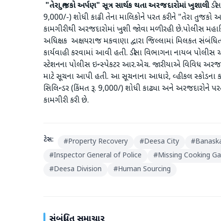
"તેરા તુજકો અર્પણ" સૂત્ર સાર્થક થતા અરજદારોમાં ખુશાલી
ડીસ
9,000/-) શોધી કાઢી તેના માલિકોને પરત કરીને "તેરા તુજકો અર્
કામગીરીથી અરજદારોમાં ખુશી જોવા મળી રહી છે.પોલીસ મહાનિ
અધિક્ષક અક્ષયરાજ મકવાણા દ્વારા જિલ્લામાં મિલકત સંબં
કાર્યવાહી કરવામાં આવી હતી. ડીસા વિભાગના નાયબ પોલીસ અધિ
સ્ટેશનના પોલીસ ઇન્સ્પેકટર આર.એચ. જારીયાએ વિવિધ અરજદા
માટે સૂચના આપી હતી. આ સૂચનાના આધારે, વ્હીકલ સ્કોડના કર
સિલિન્ડર (કિંમત રૂ. 9,000/) શોધી કાઢ્યા અને અરજદારોને પરત ક
કામગીરી કરી છે.
ટેગ્સ:
#
Property Recovery
#
Deesa City
#
Banaska
#
Inspector General of Police
#
Missing Cooking Ga
#
Deesa Division
#
Human Sourcing
સંબંધિત સમાચાર