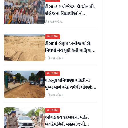
ડીસા હાટ પ્રોજેક્ટ: ડી.એન.પી.
કોલેજના વિદ્યાર્થીઓનો
ઉત્સાહભેર સહયોગ
3 કલાક પહેલા
બનાસકાંઠા
ડીસામાં બેફામ ખનીજ ચોરી:
નિયમો નેવે મૂકી રેતી માફિયાઓ
સક્રિય, તંત્ર સામે સવાલો
1 દિવસ પહેલા
બનાસકાંઠા
પાલનપુર ધનિયાણા ચોકડીનો
મુખ્ય માર્ગ એક વર્ષથી ધોરણે:
ગટરલાઇન પછી રસ્તો ન
1 દિવસ પહેલા
બનતા હાલાકી
બનાસકાંઠા
ઓગડ દેવ દરબારના મહંત
બલદેવગિરી મહારાજની