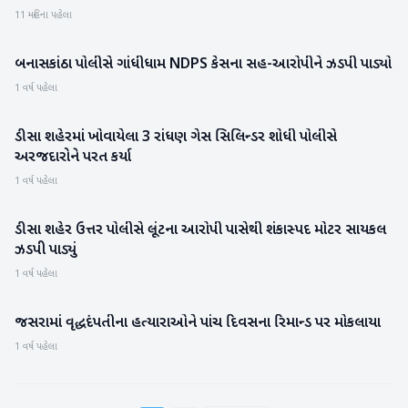
11 મહિના પહેલા
બનાસકાંઠા પોલીસે ગાંધીધામ NDPS કેસના સહ-આરોપીને ઝડપી પાડ્યો
બનાસકાંઠા
1 વર્ષ પહેલા
ડીસા શહેરમાં ખોવાયેલા 3 રાંધણ ગેસ સિલિન્ડર શોધી પોલીસે
બનાસકાંઠા
અરજદારોને પરત કર્યા
1 વર્ષ પહેલા
ડીસા શહેર ઉત્તર પોલીસે લૂંટના આરોપી પાસેથી શંકાસ્પદ મોટર સાયકલ
બનાસકાંઠા
ઝડપી પાડ્યું
1 વર્ષ પહેલા
જસરામાં વૃદ્ધદંપતીના હત્યારાઓને પાંચ દિવસના રિમાન્ડ પર મોકલાયા
બનાસકાંઠા
1 વર્ષ પહેલા