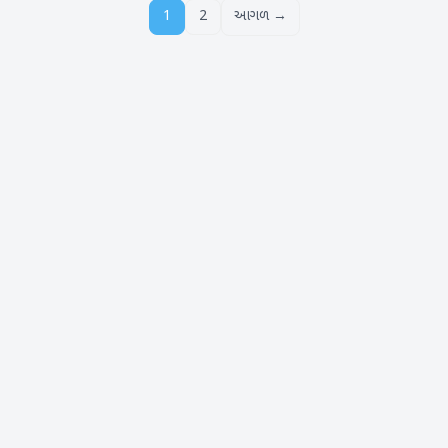
1
2
આગળ →