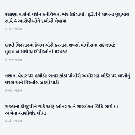
રસાણા પાસેનો ચેઇન સ્નેચિંગનો ભેદ ઉકેલાયો : રૂ.3.14 લાખના મુદ્દામાલ
બનાસકાંઠા
સાથે 4 આરોપીઓને દબોચી લેવાયા
2 મહિના પહેલા
છાપી વિસ્તારમાં કેબલ ચોરી કરનારા શખ્સો પોલીસના સકંજામાં:
બનાસકાંઠા
મુદ્દામાલ સાથે આરોપીઓની ધરપકડ
3 મહિના પહેલા
નશાના વેપાર પર હથોડો: બનાસકાંઠા પોલીસે અમીરગઢ બોર્ડર પર લાખોનું
બનાસકાંઠા
ચરસ અને પિસ્તોલ ઝડપી પાડી
3 મહિના પહેલા
રાજ્યના ડીજીપીને ગાર્ડ ઓફ ઓનર અને શાસ્ત્રોક્ત વિધિ સાથે મા
ગુજરાત
અંબેના આશીર્વાદ લીધા
6 મહિના પહેલા