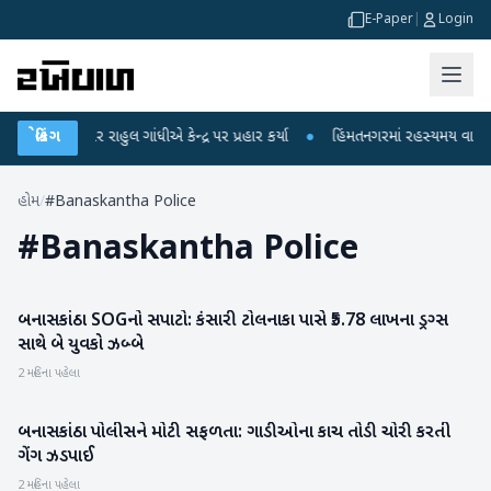
E-Paper
|
Login
રોપો પર રાહુલ ગાંધીએ કેન્દ્ર પર પ્રહાર કર્યા
બ્રેકિંગ
●
હિંમતનગરમાં રહસ્યમય વાયરસ કે ચ
હોમ
/
#Banaskantha Police
#
Banaskantha Police
બનાસકાંઠા SOGનો સપાટો: કંસારી ટોલનાકા પાસે ₹5.78 લાખના ડ્રગ્સ
બનાસકાંઠા
સાથે બે યુવકો ઝબ્બે
2 મહિના પહેલા
બનાસકાંઠા પોલીસને મોટી સફળતા: ગાડીઓના કાચ તોડી ચોરી કરતી
બનાસકાંઠા
ગેંગ ઝડપાઈ
2 મહિના પહેલા