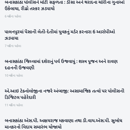
બનાસકાંઠા પોલીસને મોટી સફળતા : ડીસા અને થરાદના ચોરીના ગુનાઓ
બનાસકાંઠા
ઉકેલાયા, રીઢો તસ્કર ઝડપાયો
6 મહિના પહેલા
પાલનપુરમાં પૈસાની લેતી-દેતીમાં યુવકનું મર્ડર કરનારા 6 આરોપીઓ
બનાસકાંઠા
ઝડપાયા
7 મહિના પહેલા
બનાસકાંઠા જિલ્લામાં દશેરાનું પર્વ ઉજવાયું : શસ્ત્ર પૂજન અને રાવણ
બનાસકાંઠા
દહનની ઉજવણી
10 મહિના પહેલા
એ.આઇ ટેક્નોલોજીના નજરે અંબાજી: અસામાજિક તત્વો પર પોલીસની
બનાસકાંઠા
ડિજિટલ પહેરેદારી
11 મહિના પહેલા
બનાસકાંઠા એસ.પી. અક્ષયરાજ મકવાણા તથા ડી.વાય.એસ.પી. સુબોધ
બનાસકાંઠા
માનકરનો વિદાય સમારંભ યોજાયો