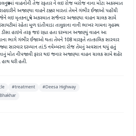
લનપુરમાં વાહનોની તેજ રફતાર ને લઇ રોજ બરોજ નાના મોટા અકસ્માત
 રાહદારીને અજાણ્યા વાહને ટક્કર મારતાં તેમને ગંભીર ઈજાઓ પહોંચી
ં જેને લઇ મૃતકના પુત્રે અકસ્માત સર્જનાર અજાણ્યા વાહન ચાલક સામે
ોસાયટીમાં રહેતા મૂળ દાંતીવાડા તાલુકાના નાની ભાખર ગામના ગૃહસ્થ
ડીસા હાઇવે તરફ જઇ રહ્યા હતા દરમ્યાન અજાણ્યું વાહન આ
ે માથાના ભાગે ગંભીર ઈજાઓ થતા તેમને 108 મારફતે તાત્કાલિક સારવાર
યા સારવાર દરમ્યાન તાં.5 નવેમ્બરના રોજ તેમનું અવસાન થયું હતું
 પિતાનું મોત નીપજાવી ફરાર થઇ જનાર અજાણ્યા વાહન ચાલક સામે શહેર
પાસ હાથ ધરી હતી.
cle
#
treatment
#
Deesa Highway
 Bhakhar