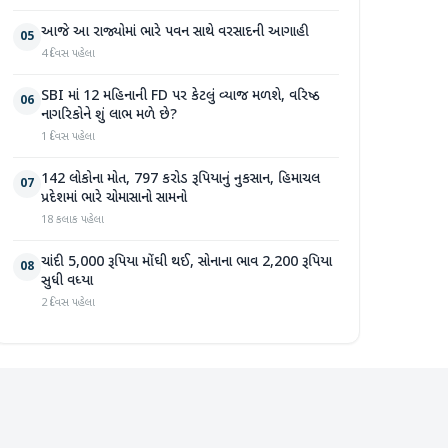
આજે આ રાજ્યોમાં ભારે પવન સાથે વરસાદની આગાહી
05
4 દિવસ પહેલા
SBI માં 12 મહિનાની FD પર કેટલું વ્યાજ મળશે, વરિષ્ઠ
06
નાગરિકોને શું લાભ મળે છે?
1 દિવસ પહેલા
142 લોકોના મોત, 797 કરોડ રૂપિયાનું નુકસાન, હિમાચલ
07
પ્રદેશમાં ભારે ચોમાસાનો સામનો
18 કલાક પહેલા
ચાંદી 5,000 રૂપિયા મોંઘી થઈ, સોનાના ભાવ 2,200 રૂપિયા
08
સુધી વધ્યા
2 દિવસ પહેલા