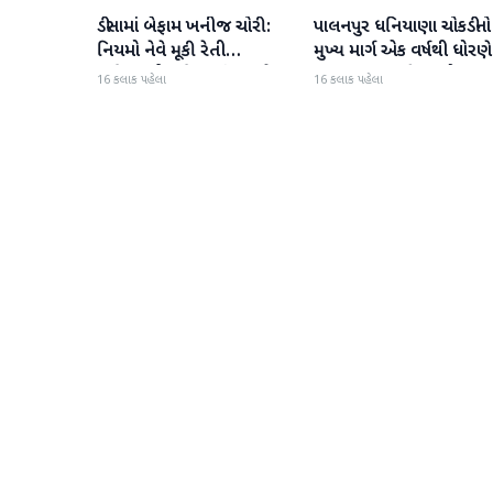
ડીસામાં બેફામ ખનીજ ચોરી:
પાલનપુર ધનિયાણા ચોકડીનો
બનાસકાંઠા
બનાસકાંઠા
નિયમો નેવે મૂકી રેતી
મુખ્ય માર્ગ એક વર્ષથી ધોરણે
માફિયાઓ સક્રિય, તંત્ર સામે
ગટરલાઇન પછી રસ્તો ન
16 કલાક પહેલા
16 કલાક પહેલા
સવાલો
બનતા હાલાકી