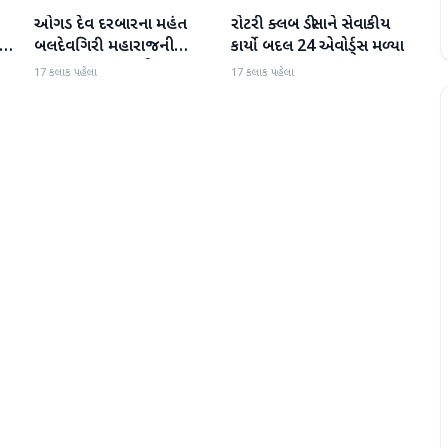
ઓગડ દેવ દરબારના મહંત
રોટરી ક્લબ ડીસાને સેવાકીય
બનાસકાંઠા
બનાસકાંઠા
:
બલદેવગિરી મહારાજની
કાર્યો બદલ 24 એવોર્ડ્સ મળ્યા
અટકાયત બાદ જામીન પર
17 કલાક પહેલા
17 કલાક પહેલા
મુક્તિ