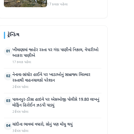
સપ્તાહમાં સેંકડો ભૂંડોના મોત
17 કલાક પહેલા
ટ્રેન્ડિંગ
ખીમાણામાં જાહેર રસ્તા પર ગંદા પાણીનો નિકાલ, વેપારીઓ
01
આકરા પાણીએ
17 કલાક પહેલા
નેનાવા-સાંચોર હાઈવે પર ખાડાઓનું સામ્રાજ્ય બિસ્માર
02
રસ્તાથી વાહનચાલકો પરેશાન
2 દિવસ પહેલા
પાલનપુર-ડીસા હાઇવે પર એસઓજી પોલીસે 19.80 લાખનું
03
મોર્ફિન હિરોઈન ઝડપી પાડ્યું
2 દિવસ પહેલા
ચાંદીના ભાવમાં વધારો, સોનું પણ મોંઘુ થયું
04
3 દિવસ પહેલા