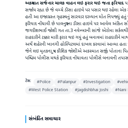
અકસ્માત સર્જનાર ચાલક વાહન લઇ ફરાર થઇ જતા ફરિયાદ
પા
સર્જાય રહ્યા છે જે વચ્ચે ડીસા હાઇવે પર પસાર થઇ રહેલા એક
હતી આ ઇજાગ્રસ્ત ગૃહસ્થનું સારવાર દરમ્યાન મોત નિપજ્યું હતુ
ફરિયાદ નોંધાવી છે પાલનપુરના ડીસા હાઇવે પર આવેલ અંકિત સ
જગદીશભાઈ જોશી ગત તા.3 નવેમ્બરની સાંજે એરોમા સર્કલથી 
રાહદારીને ટક્કર મારી ફરાર થઇ ગયું હતું બનાવમાં રાહદારીન
અર્થે શહેરની ખાનગી હોસ્પિટલમાં દાખલ કરવામાં આવ્યા હતા જ્
જેને લઇ મૃતકના પુત્ર કૌશિક જોશીએ અકસ્માત સર્જી પોતાના
પશ્ચિમ પોલીસ મથકે ફરિયાદ નોંધાવતા પોલીસે બનાવની ત
ટેગ્સ:
#
Police
#
Palanpur
#
Investigation
#
vehi
#
West Police Station
#
Jagdishbhai Joshi
#
Nani
સંબંધિત સમાચાર