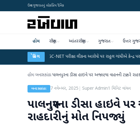
ઉત્તર ગુજરાતનું લોકપ્રિય દૈનિક
હોમ
રાષ્ટ્રીય
આંતરરાષ્ટ્રીય
ગુજરાત
ઉત્તર ગુજ
પ્લાન
●
UGC-NET પરીક્ષા લીકના આરોપો પર રાહુલ ગાંધીએ કેન્દ્ર પર પ્રહાર કર્યા
બ્રેકિંગ
●
હોમ
/
બનાસકાંઠા
/
પાલનપુરના ડીસા હાઇવે પર અજાણ્યા વાહનની ટક્કરે રાહદારી
7 નવેમ્બર, 2025
|
Super Admin
1
મિનિટ વાંચન
બનાસકાંઠા
પાલનપુરના ડીસા હાઇવે પર
રાહદારીનું મોત નિપજ્યું