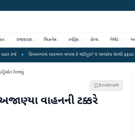
રાત
રાજકારણ
બિઝનેસ
સ્પોર્ટ્સ
હેલ્થ
ગેજેટ
અન
હિંમતનગરમાં રહસ્યમય વાયરસ કે ચાંદીપુરા? 6 બાળકોના મોતથી ફફડાટ
●
હવામાન વ
નું મોત નિપજ્યું
Bookmark
 અજાણ્યા વાહનની ટક્કરે