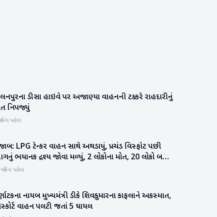
લનપુરના ડીસા હાઇવે પર અજાણ્યા વાહનની ટક્કરે રાહદારીનું
બનાસકાંઠા
ત નિપજ્યું
હિના પહેલા
જાબ: LPG ટેન્કર વાહન સાથે અથડાયું, પ્રચંડ વિસ્ફોટ પછી
રાષ્ટ્રીય
નું ભયાનક દ્રશ્ય જોવા મળ્યું, 2 લોકોના મોત, 20 લોકો બળી
યા
 મહિના પહેલા
્ણાટકના નાયબ મુખ્યમંત્રી ડીકે શિવકુમારના કાફલાને અકસ્માત,
રાષ્ટ્રીય
સ્કોર્ટ વાહન પલટી જતાં 5 ઘાયલ