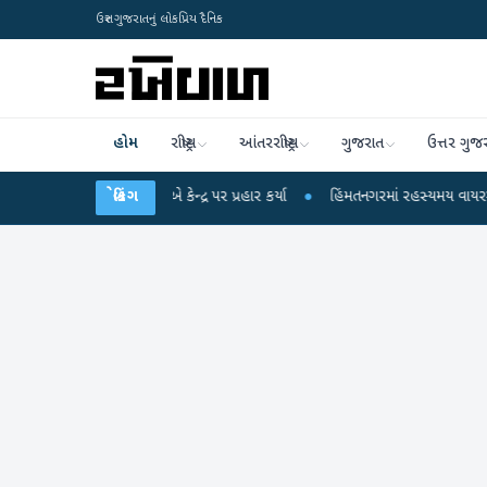
ઉત્તર ગુજરાતનું લોકપ્રિય દૈનિક
હોમ
રાષ્ટ્રીય
આંતરરાષ્ટ્રીય
ગુજરાત
ઉત્તર ગુજ
હુલ ગાંધીએ કેન્દ્ર પર પ્રહાર કર્યા
બ્રેકિંગ
●
હિંમતનગરમાં રહસ્યમય વાયરસ કે ચાંદીપુરા? 