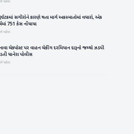
ર્ષ પહેલા
્ણાટકમાં સગીરોને કારણે થતા માર્ગ અકસ્માતોમાં વધારો, એક
રાષ્ટ્રીય
્ષમાં 751 કેસ નોંધાયા
ર્ષ પહેલા
નાવા ચેકપોસ્ટ પર વાહન ચેકીંગ દરમિયાન દારૂનો જથ્થો ઝડપી
બનાસકાંઠા
ાડતી ધાનેરા પોલીસ
ર્ષ પહેલા