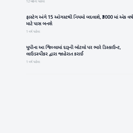
12 મહિના પહેલા
ફાસ્ટેગ અંગે 15 ઓગસ્ટથી નિયમો બદલાશે, ₹3000 માં એક વર્ષ
રાષ્ટ્રીય
માટે પાસ બનશે
1 વર્ષ પહેલા
યુપીના આ જિલ્લામાં દારૂની બોટલો પર ભારે ડિસ્કાઉન્ટ,
રાષ્ટ્રીય
લાઉડસ્પીકર દ્વારા જાહેરાત કરાઈ
1 વર્ષ પહેલા