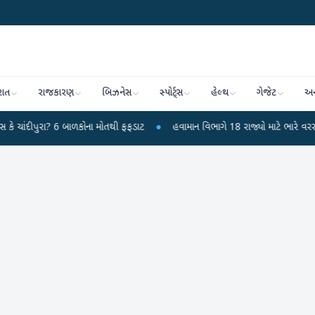
રાત
રાજકારણ
બિઝનેસ
સ્પોર્ટ્સ
હેલ્થ
ગેજેટ
અન
6 બાળકોના મોતથી ફફડાટ
●
હવામાન વિભાગે 18 રાજ્યો માટે ભારે વરસાદની ચેતવણી જ