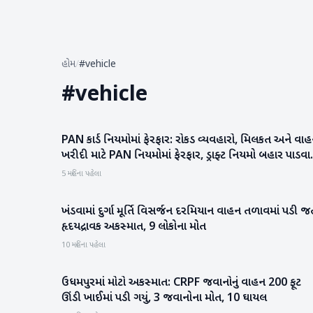
હોમ
/
#vehicle
#
vehicle
PAN કાર્ડ નિયમોમાં ફેરફાર: રોકડ વ્યવહારો, મિલકત અને વા
બિઝનેસ
ખરીદી માટે PAN નિયમોમાં ફેરફાર, ડ્રાફ્ટ નિયમો બહાર પાડવામ
આવ્યા
5 મહિના પહેલા
ખંડવામાં દુર્ગા મૂર્તિ વિસર્જન દરમિયાન વાહન તળાવમાં પડી જત
રાષ્ટ્રીય
હૃદયદ્રાવક અકસ્માત, 9 લોકોના મોત
10 મહિના પહેલા
ઉધમપુરમાં મોટો અકસ્માત: CRPF જવાનોનું વાહન 200 ફૂટ
રાષ્ટ્રીય
ઊંડી ખાઈમાં પડી ગયું, 3 જવાનોના મોત, 10 ઘાયલ