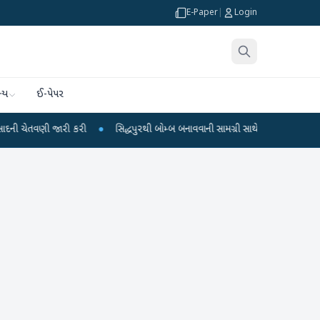
E-Paper
|
Login
્ય
ઈ-પેપર
ારી કરી
●
સિદ્ધપુરથી બોમ્બ બનાવવાની સામગ્રી સાથે જૈશના 5 શંકાસ્પદ આતંકી ઝડપાય