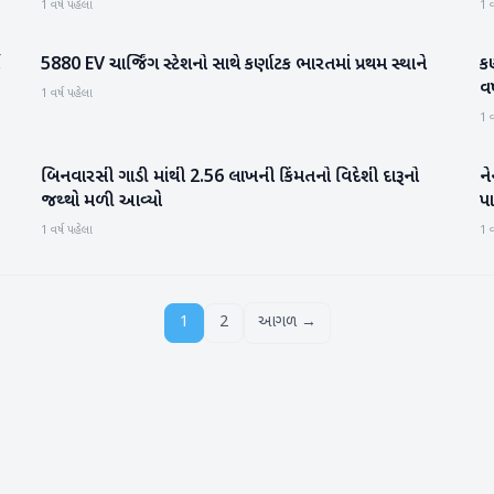
1 વર્ષ પહેલા
1 વ
5880 EV ચાર્જિંગ સ્ટેશનો સાથે કર્ણાટક ભારતમાં પ્રથમ સ્થાને
કર
રાષ્ટ્રીય
વર
1 વર્ષ પહેલા
1 વ
બિનવારસી ગાડી માંથી 2.56 લાખની કિંમતનો વિદેશી દારૂનો
ને
મહેસાણા
જથ્થો મળી આવ્યો
પ
1 વર્ષ પહેલા
1 વ
1
2
આગળ →