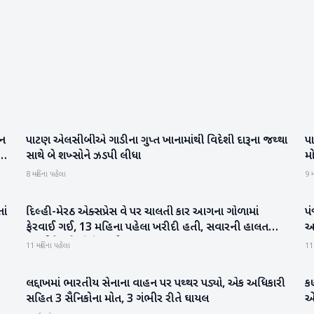
હન
પાટણ એલસીબીએ ગાડીના ગુપ્ત ખાનામાંથી વિદેશી દારૂના જથ્થા
પા
પાટણ
ાં
સાથે બે શખ્સોને ઝડપી લીધા
મો
8 મહિના પહેલા
9 મ
ાં
દિલ્હી-મેરઠ એક્સપ્રેસ વે પર ચાલતી કાર આગના ગોળામાં
પં
રાષ્ટ્રીય
ફેરવાઈ ગઈ, 13 મહિના પહેલા ખરીદી હતી, સવારની હાલત
આગ
જાણીને તમે ચોંકી જશો
ગ
11 મહિના પહેલા
11
લદ્દાખમાં ભારતીય સેનાના વાહન પર પથ્થર પડ્યો, એક અધિકારી
કર
રાષ્ટ્રીય
સહિત 3 સૈનિકોના મોત, 3 ગંભીર રીતે ઘાયલ
એ