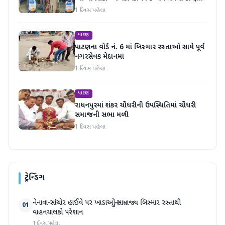
માનવતા મહેકી
1 દિવસ પહેલા
પાટણ
પાટણના વોર્ડ નં. 6 માં બિસ્માર રસ્તાઓ સામે પૂર્વ
નગરસેવક મેદાનમાં
1 દિવસ પહેલા
પાટણ
રાધનપુરમાં શંકર ચૌધરીની ઉપસ્થિતિમાં ચૌધરી
સમાજની સભા મળી
1 દિવસ પહેલા
ટ્રેન્ડિંગ
નેનાવા-સાંચોર હાઈવે પર ખાડાઓનું સામ્રાજ્ય બિસ્માર રસ્તાથી
01
વાહનચાલકો પરેશાન
1 દિવસ પહેલા