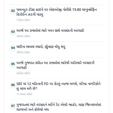
પાલનપુર-ડીસા હાઇવે પર એસઓજી પોલીસે 19.80 લાખનું મોર્ફિન
02
હિરોઈન ઝડપી પાડ્યું
1 દિવસ પહેલા
આજે આ રાજ્યોમાં ભારે પવન સાથે વરસાદની આગાહી
03
2 દિવસ પહેલા
ચાંદીના ભાવમાં વધારો, સોનું પણ મોંઘુ થયું
04
2 દિવસ પહેલા
આજે ગુજરાત સહિત આ રાજ્યોમાં ભારેથી અતિભારે વરસાદની
05
આગાહી
6 દિવસ પહેલા
SBI માં 12 મહિનાની FD પર કેટલું વ્યાજ મળશે, વરિષ્ઠ નાગરિકોને
06
શું લાભ મળે છે?
11 કલાક પહેલા
ગુજરાતમાં ભારે વરસાદને લઈને રેડ એલર્ટ જાહેર, ઘણા જિલ્લાઓમાં
07
શાળાઓ અને કોલેજો બંધ