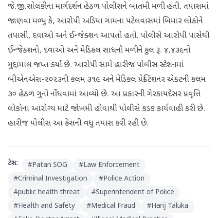
જે.જી.સોલંકીના માર્ગદર્શન હેઠળ પોલીસને બાતમી મળી હતી. તપાસમાં
જાણવા મળ્યું કે, આરોપી અડિયા ગામના પટેલવાસમાં બિમાર લોકોને
તપાસી, દવાઓ અને ઈન્જેક્શન આપતો હતો. પોલીસે આરોપી પાસેથી
ઈન્જેક્શનો, દવાઓ અને મેડિકલ સાધનો મળીને કુલ રૂ. ૪,૪૩૯નો
મુદ્દામાલ જપ્ત કર્યો છે. આરોપી સામે હારીજ પોલીસ સ્ટેશનમાં
બીએનએસ-૨૦૨૩ની કલમ ૩૧૯ અને મેડિકલ પ્રેક્ટિશનર એક્ટની કલમ
૩૦ હેઠળ ગુનો નોંધવામાં આવ્યો છે. આ પ્રકારની ગેરકાયદેસર પ્રવૃત્તિ
લોકોના આરોગ્ય માટે જોખમી હોવાથી પોલીસે કડક કાર્યવાહી કરી છે.
હારીજ પોલીસ આ કેસની વધુ તપાસ કરી રહી છે.
ટેગ્સ:
#
Patan SOG
#
Law Enforcement
#
Criminal Investigation
#
Police Action
#
public health threat
#
Superintendent of Police
#
Health and Safety
#
Medical Fraud
#
Harij Taluka