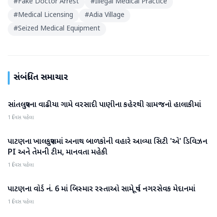
#
Fake Doctor Arrest
#
Illegal Medical Practice
#
Medical Licensing
#
Adia Village
#
Seized Medical Equipment
સંબંધિત સમાચાર
સાંતલપુરના વાઢીયા ગામે વરસાદી પાણીના કહેરથી ગ્રામજનો હાલાકીમાં
પાટણ
1 દિવસ પહેલા
પાટણના ખાલકપુરામાં અનાથ બાળકોની વહારે આવ્યા સિટી 'એ' ડિવિઝન
પાટણ
PI અને તેમની ટીમ, માનવતા મહેકી
1 દિવસ પહેલા
પાટણના વોર્ડ નં. 6 માં બિસ્માર રસ્તાઓ સામે પૂર્વ નગરસેવક મેદાનમાં
પાટણ
1 દિવસ પહેલા