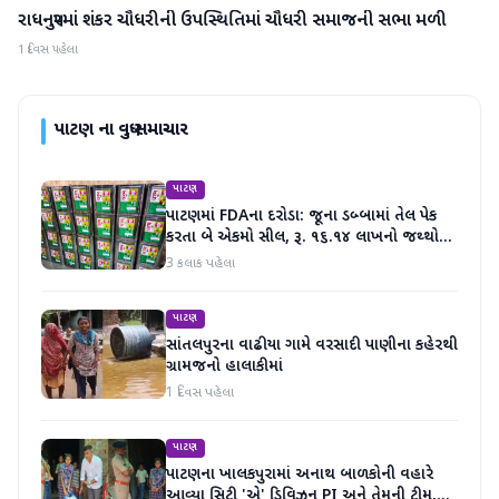
રાધનપુરમાં શંકર ચૌધરીની ઉપસ્થિતિમાં ચૌધરી સમાજની સભા મળી
પાટણ
1 દિવસ પહેલા
પાટણ
ના વધુ સમાચાર
પાટણ
પાટણમાં FDAના દરોડા: જૂના ડબ્બામાં તેલ પેક
કરતા બે એકમો સીલ, રૂ. ૧૬.૧૪ લાખનો જથ્થો
જપ્ત
3 કલાક પહેલા
પાટણ
સાંતલપુરના વાઢીયા ગામે વરસાદી પાણીના કહેરથી
ગ્રામજનો હાલાકીમાં
1 દિવસ પહેલા
પાટણ
પાટણના ખાલકપુરામાં અનાથ બાળકોની વહારે
આવ્યા સિટી 'એ' ડિવિઝન PI અને તેમની ટીમ,