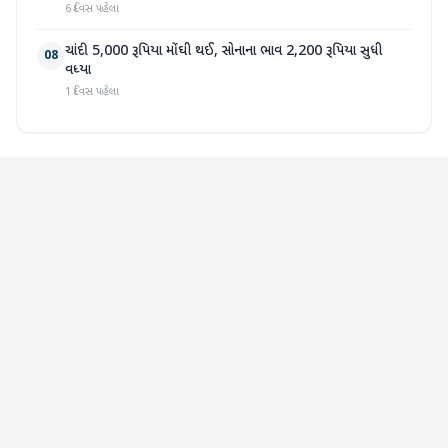
6 દિવસ પહેલા
ચાંદી 5,000 રૂપિયા મોંઘી થઈ, સોનાના ભાવ 2,200 રૂપિયા સુધી
08
વધ્યા
1 દિવસ પહેલા