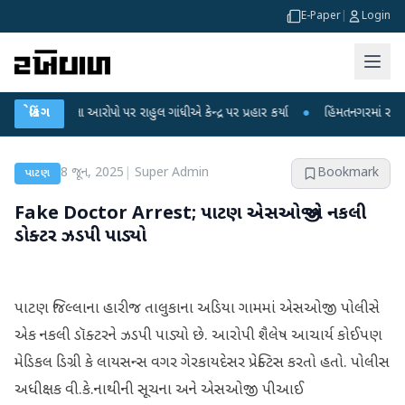
E-Paper
|
Login
 લીકના આરોપો પર રાહુલ ગાંધીએ કેન્દ્ર પર પ્રહાર કર્યા
બ્રેકિંગ
●
હિંમતનગરમાં રહસ્યમય વાય
8 જૂન, 2025
|
Super Admin
Bookmark
પાટણ
Fake Doctor Arrest; પાટણ એસઓજી એ નકલી
ડોક્ટર ઝડપી પાડ્યો
પાટણ જિલ્લાના હારીજ તાલુકાના અડિયા ગામમાં એસઓજી પોલીસે
એક નકલી ડૉક્ટરને ઝડપી પાડ્યો છે. આરોપી શૈલેષ આચાર્ય કોઈપણ
મેડિકલ ડિગ્રી કે લાયસન્સ વગર ગેરકાયદેસર પ્રેક્ટિસ કરતો હતો. પોલીસ
અધીક્ષક વી.કે.નાથીની સૂચના અને એસઓજી પીઆઈ