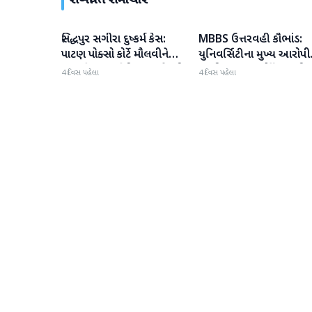
સંબંધિત સમાચાર
સિદ્ધપુર સગીરા દુષ્કર્મ કેસ:
MBBS ઉત્તરવહી કૌભાંડ:
પાટણ
પાટણ
પાટણ પોક્સો કોર્ટે મૌલવીને
યુનિવર્સિટીના મુખ્ય આરોપી
ફટકારી 20 વર્ષની સખત કેદની
જામીન અરજી કોર્ટે ફગાવી
4 દિવસ પહેલા
4 દિવસ પહેલા
સજા