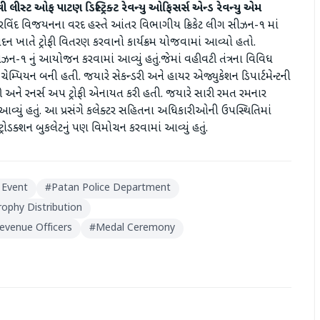
વી
લીસ્ટ ઓફ પાટણ ડિસ્ટ્રિક્ટ રેવન્યુ ઓફિસર્સ એન્ડ રેવન્યુ એમ
વિંદ વિજયનના વરદ હસ્તે આંતર વિભાગીય ક્રિકેટ લીગ સીઝન-૧ માં
 ખાતે ટ્રોફી વિતરણ કરવાનો કાર્યક્રમ યોજવામાં આવ્યો હતો.
સીઝન-૧ નું આયોજન કરવામાં આવ્યું હતું.જેમાં વહીવટી તંત્રના વિવિધ
મ્પિયન બની હતી. જયારે સેકન્ડરી અને હાયર એજ્યુકેશન ડિપાર્ટમેન્ટની
રોફી અને રનર્સ અપ ટ્રોફી એનાયત કરી હતી. જયારે સારી રમત રમનાર
વ્યું હતું. આ પ્રસંગે કલેક્ટર સહિતના અધિકારીઓની ઉપસ્થિતિમાં
ટ્રોડક્શન બુકલેટનું પણ વિમોચન કરવામાં આવ્યું હતું.
 Event
#
Patan Police Department
rophy Distribution
evenue Officers
#
Medal Ceremony