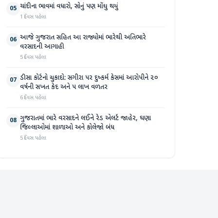
ચાંદીના ભાવમાં વધારો, સોનું પણ મોંઘુ થયું
05
1 દિવસ પહેલા
આજે ગુજરાત સહિત આ રાજ્યોમાં ભારેથી અતિભારે
06
વરસાદની આગાહી
5 દિવસ પહેલા
ડીસા કોર્ટનો ચુકાદો: સગીરા પર દુષ્કર્મ કેસમાં આરોપીને ૨૦
07
વર્ષની સખત કેદ અને ૫ લાખ વળતર
6 દિવસ પહેલા
ગુજરાતમાં ભારે વરસાદને લઈને રેડ એલર્ટ જાહેર, ઘણા
08
જિલ્લાઓમાં શાળાઓ અને કોલેજો બંધ
5 દિવસ પહેલા