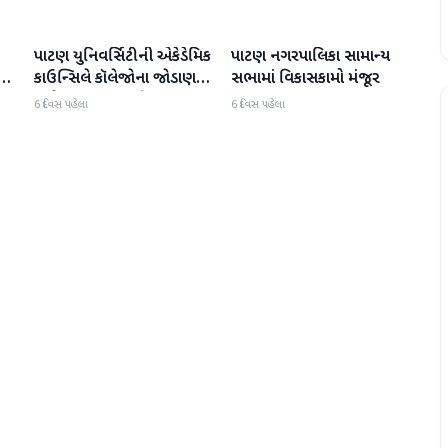
પાટણ યુનિવર્સિટીની એકેડેમિક
પાટણ નગરપાલિકા સામાન્ય
પાટણ
પાટણ
ની
કાઉન્સિલે કૉલેજોના જોડાણ
સભામાં વિકાસકામો મંજૂર
અને NEPના 4 વર્ષના
6 દિવસ પહેલા
6 દિવસ પહેલા
અભ્યાસક્રમોને મંજૂરી આપી