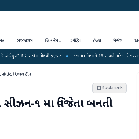
રાત
રાજકારણ
બિઝનેસ
સ્પોર્ટ્સ
હેલ્થ
ગેજેટ
અન
ાળકોના મોતથી ફફડાટ
●
હવામાન વિભાગે 18 રાજ્યો માટે ભારે વરસાદની ચેતવણી જારી
ણ પોલીસ વિભાગ ટીમ
Bookmark
ીગ સીઝન-૧ મા વિજેતા બનતી