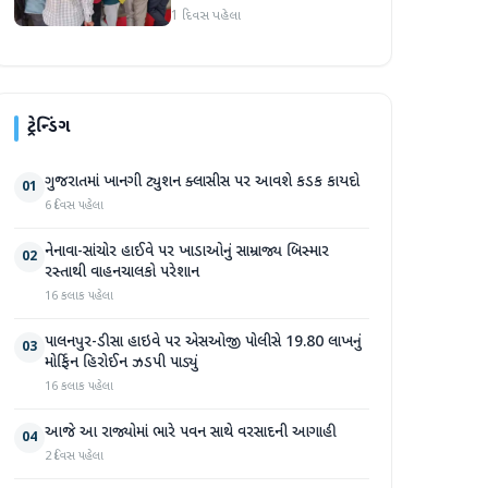
વ્યવસ્થા ઉપલબ્ધ
1 દિવસ પહેલા
ટ્રેન્ડિંગ
ગુજરાતમાં ખાનગી ટ્યુશન ક્લાસીસ પર આવશે કડક કાયદો
01
6 દિવસ પહેલા
નેનાવા-સાંચોર હાઈવે પર ખાડાઓનું સામ્રાજ્ય બિસ્માર
02
રસ્તાથી વાહનચાલકો પરેશાન
16 કલાક પહેલા
પાલનપુર-ડીસા હાઇવે પર એસઓજી પોલીસે 19.80 લાખનું
03
મોર્ફિન હિરોઈન ઝડપી પાડ્યું
16 કલાક પહેલા
આજે આ રાજ્યોમાં ભારે પવન સાથે વરસાદની આગાહી
04
2 દિવસ પહેલા