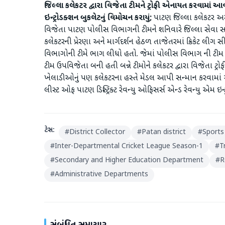
જિલ્લા કલેકટર દ્વારા વિજેતા ટીમને ટ્રોફી એનાયત કરવામાં આ
ઇન્ટ્રોડક્શન બુકલેટનું વિમોચન કરાયું;
પાટણ જિલ્લા કલેકટર અર
વિજેતા પાટણ પોલીસ વિભાગની ટીમને શનિવારે જિલ્લા સેવા સદન
કલેકટરની પ્રેરણા અને માર્ગદર્શન હેઠળ તાજેતરમાં ક્રિકેટ લીગ 
વિભાગોની ટીમે ભાગ લીધો હતો. જેમાં પોલીસ વિભાગ ની ટીમ ચે
ટીમ ઉપવિજેતા બની હતી બન્ને ટીમોને કલેકટર દ્વારા વિજેતા ટ્
ખેલાડીઓનું પણ કલેકટરના હસ્તે મેડલ આપી સન્માન કરવામાં આ
લીસ્ટ ઓફ પાટણ ડિસ્ટ્રિક્ટ રેવન્યુ ઓફિસર્સ એન્ડ રેવન્યુ એમ ઇન્
ટેગ્સ:
#
District Collector
#
Patan district
#
Sports
#
Inter-Departmental Cricket League Season-1
#
T
#
Secondary and Higher Education Department
#
R
#
Administrative Departments