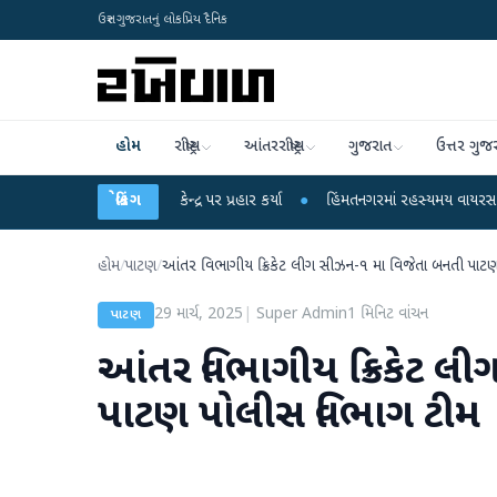
ઉત્તર ગુજરાતનું લોકપ્રિય દૈનિક
હોમ
રાષ્ટ્રીય
આંતરરાષ્ટ્રીય
ગુજરાત
ઉત્તર ગુજ
 ગાંધીએ કેન્દ્ર પર પ્રહાર કર્યા
બ્રેકિંગ
●
હિંમતનગરમાં રહસ્યમય વાયરસ કે ચાંદીપુરા? 6 બ
હોમ
/
પાટણ
/
આંતર વિભાગીય ક્રિકેટ લીગ સીઝન-૧ મા વિજેતા બનતી પાટ
29 માર્ચ, 2025
|
Super Admin
1
મિનિટ વાંચન
પાટણ
આંતર વિભાગીય ક્રિકેટ લ
પાટણ પોલીસ વિભાગ ટીમ