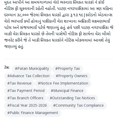
મુદત આપીને આ સમયગાળામાં વેરો ભરનારા મિલકત ધારકો ને કોઈ
નોટિસ ફી ચૂકવવાની રહેતી નહોતી. પાટણ નગરપાલિકામાં આ ત્રણ મહિના
દરમ્યાન ૩૮,૦૦૦ જેટલાં મિલકત ધારકો દ્વારા રૂ.૧૩.૧૯|કરોડનો એડવાન્સ
વેરો ભરપાઈ કર્યો હોવાનું પાલિકાની વેરા શાખાના અધિકારી લક્ષ્મણભાઈ
પટેલ અને સંજયભાઈ પટેલે જણાવ્યું હતું. હવે પછી પાટણ નગરપાલિકા જે
બાકી વેરા મિલકત ધારકો છે તેમની પાસેથી નોટિસ ફી સાથેના વેરા બીલો
જનરેટ કરીને જે તે બાકી મિલકત ધારકોને નોટિસ મોકલવામાં આવશે તેવું
જણાવ્યું હતું.
ટેગ્સ:
#
Patan Municipality
#
Property Tax
#
Advance Tax Collection
#
Property Owners
#
Tax Revenue
#
Notice Fee Implementation
#
Tax Payment Period
#
Municipal Finance
#
Tax Branch Officers
#
Outstanding Tax Notices
#
Fiscal Year 2025-2026
#
Community Tax Compliance
#
Public Finance Management