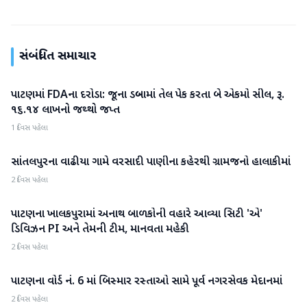
સંબંધિત સમાચાર
પાટણમાં FDAના દરોડા: જૂના ડબ્બામાં તેલ પેક કરતા બે એકમો સીલ, રૂ.
પાટણ
૧૬.૧૪ લાખનો જથ્થો જપ્ત
1 દિવસ પહેલા
સાંતલપુરના વાઢીયા ગામે વરસાદી પાણીના કહેરથી ગ્રામજનો હાલાકીમાં
પાટણ
2 દિવસ પહેલા
પાટણના ખાલકપુરામાં અનાથ બાળકોની વહારે આવ્યા સિટી 'એ'
પાટણ
ડિવિઝન PI અને તેમની ટીમ, માનવતા મહેકી
2 દિવસ પહેલા
પાટણના વોર્ડ નં. 6 માં બિસ્માર રસ્તાઓ સામે પૂર્વ નગરસેવક મેદાનમાં
પાટણ
2 દિવસ પહેલા