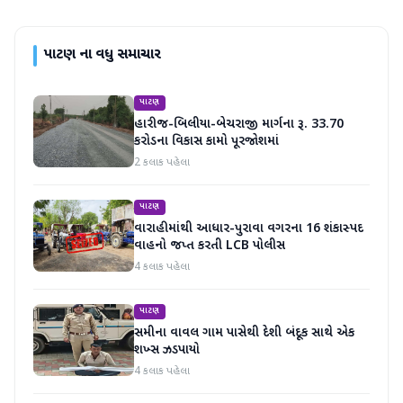
પાટણ
ના વધુ સમાચાર
પાટણ
હારીજ-બિલીયા-બેચરાજી માર્ગના રૂ. 33.70
કરોડના વિકાસ કામો પૂરજોશમાં
2 કલાક પહેલા
પાટણ
વારાહીમાંથી આધાર-પુરાવા વગરના 16 શંકાસ્પદ
વાહનો જપ્ત કરતી LCB પોલીસ
4 કલાક પહેલા
પાટણ
સમીના વાવલ ગામ પાસેથી દેશી બંદૂક સાથે એક
શખ્સ ઝડપાયો
4 કલાક પહેલા