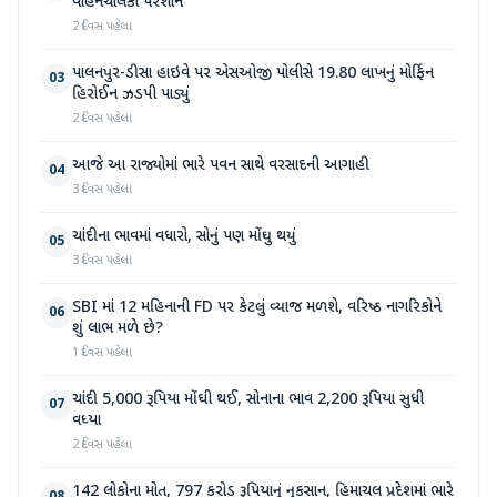
વાહનચાલકો પરેશાન
2 દિવસ પહેલા
પાલનપુર-ડીસા હાઇવે પર એસઓજી પોલીસે 19.80 લાખનું મોર્ફિન
03
હિરોઈન ઝડપી પાડ્યું
2 દિવસ પહેલા
આજે આ રાજ્યોમાં ભારે પવન સાથે વરસાદની આગાહી
04
3 દિવસ પહેલા
ચાંદીના ભાવમાં વધારો, સોનું પણ મોંઘુ થયું
05
3 દિવસ પહેલા
SBI માં 12 મહિનાની FD પર કેટલું વ્યાજ મળશે, વરિષ્ઠ નાગરિકોને
06
શું લાભ મળે છે?
1 દિવસ પહેલા
ચાંદી 5,000 રૂપિયા મોંઘી થઈ, સોનાના ભાવ 2,200 રૂપિયા સુધી
07
વધ્યા
2 દિવસ પહેલા
142 લોકોના મોત, 797 કરોડ રૂપિયાનું નુકસાન, હિમાચલ પ્રદેશમાં ભારે