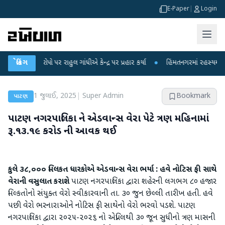
E-Paper
|
Login
 આરોપો પર રાહુલ ગાંધીએ કેન્દ્ર પર પ્રહાર કર્યા
બ્રેકિંગ
●
હિંમતનગરમાં રહસ્યમય વાયરસ કે
1 જુલાઈ, 2025
|
Super Admin
Bookmark
પાટણ
પાટણ નગરપાલિકા ને એડવાન્સ વેરા પેટે ત્રણ મહિનામાં
રૂ.૧૩.૧૯ કરોડ ની આવક થઈ
કુલે ૩૮,૦૦૦ મિલકત ધારકોએ એડવાન્સ વેરા ભર્યા : હવે નોટિસ ફી સાથે
વેરાની વસુલાત કરાશે
પાટણ નગરપાલિકા દ્વારા શહેરની લગભગ ૮૦ હજાર
મિલ્કતોનો સંયુક્ત વેરો સ્વીકારવાની તા. ૩૦ જુન છેલ્લી તારીખ હતી. હવે
પછી વેરો ભરનારાઓને નોટિસ ફી સાથેનો વેરો ભરવો પડશે. પાટણ
નગરપાલિકા દ્વારા ૨૦૨૫-૨૦૨૬ નો એપ્રિલથી ૩૦ જૂન સુધીનો ત્રણ માસની