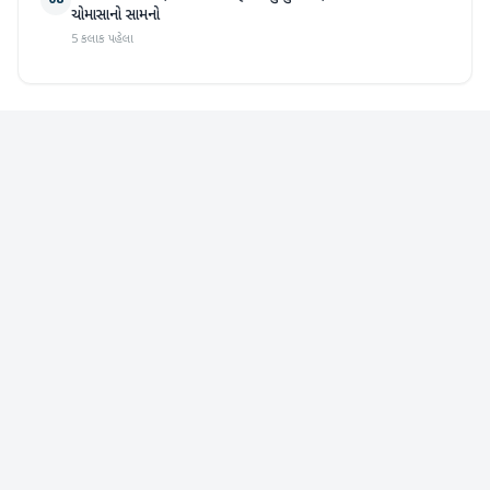
08
ચોમાસાનો સામનો
5 કલાક પહેલા