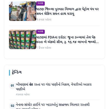
પાટણ
પાટણ જિલ્લા પુરવઠા વિભાગ દ્વારા પેટ્રોલ પંપ પર
સઘન ચેકિંગ સઘન હાથ ધરાયું
4 કલાક પહેલા
પાટણ
પાટણમાં FDAના દરોડા: જૂના ડબ્બામાં તેલ પેક
કરતા બે એકમો સીલ, રૂ. ૧૬.૧૪ લાખનો જથ્થો
જપ્ત
1 દિવસ પહેલા
ટ્રેન્ડિંગ
ખીમાણામાં જાહેર રસ્તા પર ગંદા પાણીનો નિકાલ, વેપારીઓ આકરા
01
પાણીએ
4 કલાક પહેલા
નેનાવા-સાંચોર હાઈવે પર ખાડાઓનું સામ્રાજ્ય બિસ્માર રસ્તાથી
02