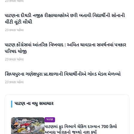
23 કલાક પહેલા
પાટણના દીઘડી નજીક રીક્ષાચાલકોએ છરી બતાવી વિદ્યાર્થીની સોનાની
પાટણ
વીંટી લૂંટી લીધી
23 કલાક પહેલા
પાટણ કોંગ્રેસમાં આંતરિક વિખવાદ : અમિત ચાવડાના સમર્થનમાં પત્રકાર
પાટણ
પરિષદ યોજી
23 કલાક પહેલા
સિધ્ધપુરના ગણેશપુરા પ્રા.શાળાની વિધાર્થીનીએ ગોલ્ડ મેડલ મેળવ્યો
પાટણ
23 કલાક પહેલા
પાટણ
ના વધુ સમાચાર
પાટણ
પાટણમાં ફૂડ વિભાગે ચેકિંગ દરમ્યાન 700 કિલો
અખાદ્ય ખોરાકનો જથ્થો નાશ કર્યો