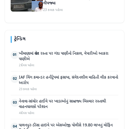
નીપજ્યા
23 કલાક પહેલા
ટ્રેન્ડિંગ
ખીમાણામાં જાહેર રસ્તા પર ગંદા પાણીનો નિકાલ, વેપારીઓ આકરા
01
પાણીએ
2 દિવસ પહેલા
IAF વિંગ કમાન્ડર હનીટ્રેપમાં ફસાયા, સંવેદનશીલ માહિતી લીક કરવાનો
02
આરોપ
23 કલાક પહેલા
નેનાવા-સાંચોર હાઈવે પર ખાડાઓનું સામ્રાજ્ય બિસ્માર રસ્તાથી
03
વાહનચાલકો પરેશાન
4 દિવસ પહેલા
પાલનપુર-ડીસા હાઇવે પર એસઓજી પોલીસે 19.80 લાખનું મોર્ફિન
04