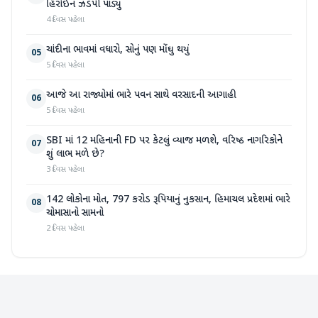
હિરોઈન ઝડપી પાડ્યું
4 દિવસ પહેલા
ચાંદીના ભાવમાં વધારો, સોનું પણ મોંઘુ થયું
05
5 દિવસ પહેલા
આજે આ રાજ્યોમાં ભારે પવન સાથે વરસાદની આગાહી
06
5 દિવસ પહેલા
SBI માં 12 મહિનાની FD પર કેટલું વ્યાજ મળશે, વરિષ્ઠ નાગરિકોને
07
શું લાભ મળે છે?
3 દિવસ પહેલા
142 લોકોના મોત, 797 કરોડ રૂપિયાનું નુકસાન, હિમાચલ પ્રદેશમાં ભારે
08
ચોમાસાનો સામનો
2 દિવસ પહેલા