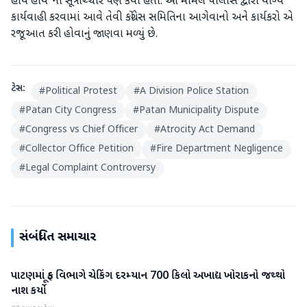
હાય હાય"ના સૂત્રોચ્ચાર પણ કર્યા હતા. આ મામલે પોલીસ દ્વારા યોગ્ય
કાર્યવાહી કરવામાં આવે તેવી કોંગ્રેસ સમિતિના આગેવાનો અને કાર્યકરો એ
રજૂઆત કરી હોવાનું જાણવા મળ્યું છે.
ટેગ્સ:
#
Political Protest
#
A Division Police Station
#
Patan City Congress
#
Patan Municipality Dispute
#
Congress vs Chief Officer
#
Atrocity Act Demand
#
Collector Office Petition
#
Fire Department Negligence
#
Legal Complaint Controversy
સંબંધિત સમાચાર
પાટણમાં ફૂડ વિભાગે ચેકિંગ દરમ્યાન 700 કિલો અખાદ્ય ખોરાકનો જથ્થો
પાટણ
નાશ કર્યો