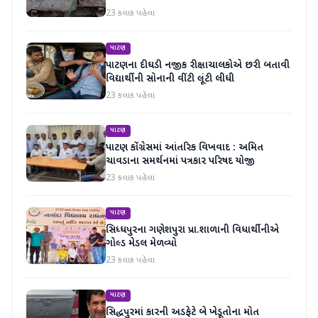
23 કલાક પહેલા
પાટણ
પાટણના દીઘડી નજીક રીક્ષાચાલકોએ છરી બતાવી
વિદ્યાર્થીની સોનાની વીંટી લૂંટી લીધી
23 કલાક પહેલા
પાટણ
પાટણ કોંગ્રેસમાં આંતરિક વિખવાદ : અમિત
ચાવડાના સમર્થનમાં પત્રકાર પરિષદ યોજી
23 કલાક પહેલા
પાટણ
સિધ્ધપુરના ગણેશપુરા પ્રા.શાળાની વિધાર્થીનીએ
ગોલ્ડ મેડલ મેળવ્યો
23 કલાક પહેલા
પાટણ
સિદ્ધપુરમાં કારની અડફેટે બે ખેડૂતોના મોત