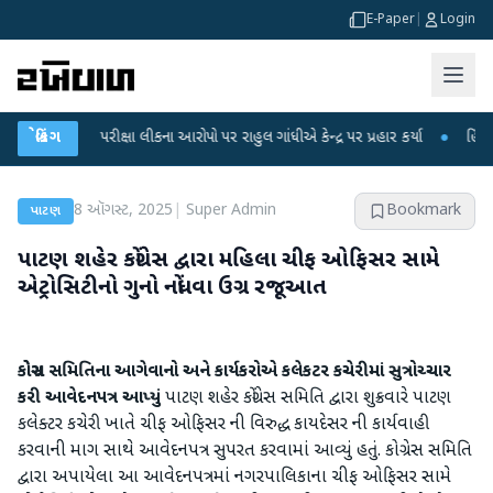
E-Paper
|
Login
NET પરીક્ષા લીકના આરોપો પર રાહુલ ગાંધીએ કેન્દ્ર પર પ્રહાર કર્યા
બ્રેકિંગ
●
હિંમતનગરમાં 
8 ઑગસ્ટ, 2025
|
Super Admin
Bookmark
પાટણ
પાટણ શહેર કોંગ્રેસ દ્વારા મહિલા ચીફ ઓફિસર સામે
એટ્રોસિટીનો ગુનો નોંધવા ઉગ્ર રજૂઆત
કોગ્રેસ સમિતિના આગેવાનો અને કાર્યકરોએ કલેકટર કચેરીમાં સુત્રોચ્ચાર
કરી આવેદનપત્ર આપ્યું
પાટણ શહેર કોંગ્રેસ સમિતિ દ્વારા શુક્રવારે પાટણ
કલેક્ટર કચેરી ખાતે ચીફ ઓફિસર ની વિરુદ્ધ કાયદેસર ની કાર્યવાહી
કરવાની માગ સાથે આવેદનપત્ર સુપરત કરવામાં આવ્યું હતું. કોગ્રેસ સમિતિ
દ્વારા અપાયેલા આ આવેદનપત્રમાં નગરપાલિકાના ચીફ ઓફિસર સામે