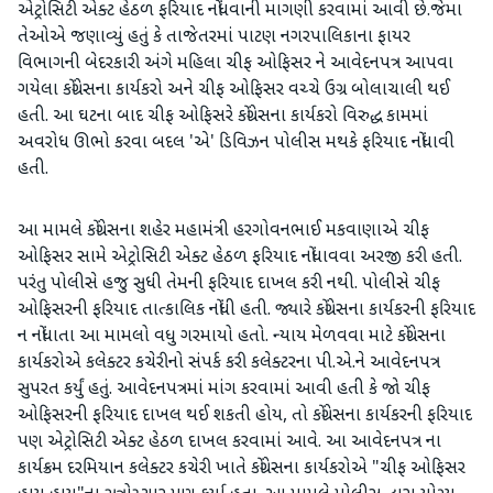
એટ્રોસિટી એક્ટ હેઠળ ફરિયાદ નોંધવાની માગણી કરવામાં આવી છે.જેમા
તેઓએ જણાવ્યું હતું કે તાજેતરમાં પાટણ નગરપાલિકાના ફાયર
વિભાગની બેદરકારી અંગે મહિલા ચીફ ઓફિસર ને આવેદનપત્ર આપવા
ગયેલા કોંગ્રેસના કાર્યકરો અને ચીફ ઓફિસર વચ્ચે ઉગ્ર બોલાચાલી થઈ
હતી. આ ઘટના બાદ ચીફ ઓફિસરે કોંગ્રેસના કાર્યકરો વિરુદ્ધ કામમાં
અવરોધ ઊભો કરવા બદલ 'એ' ડિવિઝન પોલીસ મથકે ફરિયાદ નોંધાવી
હતી.
આ મામલે કોંગ્રેસના શહેર મહામંત્રી હરગોવનભાઈ મકવાણાએ ચીફ
ઓફિસર સામે એટ્રોસિટી એક્ટ હેઠળ ફરિયાદ નોંધાવવા અરજી કરી હતી.
પરંતુ પોલીસે હજુ સુધી તેમની ફરિયાદ દાખલ કરી નથી. પોલીસે ચીફ
ઓફિસરની ફરિયાદ તાત્કાલિક નોંધી હતી. જ્યારે કોંગ્રેસના કાર્યકરની ફરિયાદ
ન નોંધાતા આ મામલો વધુ ગરમાયો હતો. ન્યાય મેળવવા માટે કોંગ્રેસના
કાર્યકરોએ કલેક્ટર કચેરીનો સંપર્ક કરી કલેક્ટરના પી.એ.ને આવેદનપત્ર
સુપરત કર્યું હતું. આવેદનપત્રમાં માંગ કરવામાં આવી હતી કે જો ચીફ
ઓફિસરની ફરિયાદ દાખલ થઈ શકતી હોય, તો કોંગ્રેસના કાર્યકરની ફરિયાદ
પણ એટ્રોસિટી એક્ટ હેઠળ દાખલ કરવામાં આવે. આ આવેદનપત્ર ના
કાર્યક્રમ દરમિયાન કલેક્ટર કચેરી ખાતે કોંગ્રેસના કાર્યકરોએ "ચીફ ઓફિસર